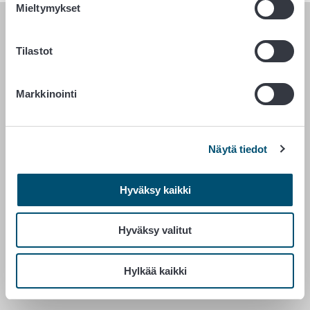
Mieltymykset
RUOKAVIRASTO
Tilastot
PL 100
00027 RUOKAVIRASTO
Markkinointi
Yhteystiedot
Palaute
Näytä tiedot
Tietosuojailmoitus
Saavutettavuusseloste
Hyväksy kaikki
Tietoa sivustosta
Evästeasetukset
Hyväksy valitut
Hylkää kaikki
Vaihde 029 530 0400