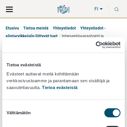
Siirry
Siirry
H
suoraan
koko
FI
sisältöön
sivuston
hakuun
Etusivu
Tietoa meistä
Yhteystiedot
Yhteystiedot -
elintarvikkeisiin liittyvät tuet
Interventiovarastointi ja
yksityinen varastointi
Interventiovarastointi ja
Tietoa evästeistä
Evästeet auttavat meitä kehittämään
yksityinen varastointi
verkkosivustoamme ja parantamaan sen sisältöjä ja
saavutettavuutta.
Tietoa evästeistä
interventio@ruokavirasto.fi
Suostumuksen
Välttämätön
valinta