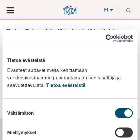
Siirry
Siirry
H
suoraan
koko
FI
sisältöön
sivuston
hakuun
Etusivu
Tietoa meistä
Yhteystiedot
Yhteystiedot -
elintarvikkeisiin liittyvät tuet
Koulujakelutuet
Tietoa evästeistä
Koulujakelutuet
Evästeet auttavat meitä kehittämään
verkkosivustoamme ja parantamaan sen sisältöjä ja
saavutettavuutta.
Tietoa evästeistä
koulujakelu@ruokavirasto.fi
Suostumuksen
Välttämätön
valinta
Mieltymykset
RUOKAVIRASTO