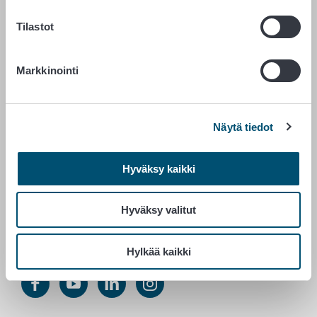
PL 100
Tilastot
00027 RUOKAVIRASTO
Markkinointi
Yhteystiedot
Palaute
Tietosuojailmoitus
Saavutettavuusseloste
Näytä tiedot
Tietoa sivustosta
Evästeasetukset
Hyväksy kaikki
Hyväksy valitut
Vaihde 029 530 0400
Hylkää kaikki