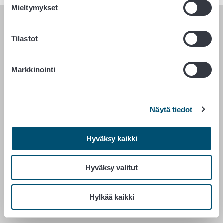
Mieltymykset
RUOKAVIRASTO
Tilastot
PL 100
00027 RUOKAVIRASTO
Markkinointi
Yhteystiedot
Palaute
Näytä tiedot
Tietosuojailmoitus
Saavutettavuusseloste
Hyväksy kaikki
Tietoa sivustosta
Evästeasetukset
Hyväksy valitut
Hylkää kaikki
Vaihde 029 530 0400