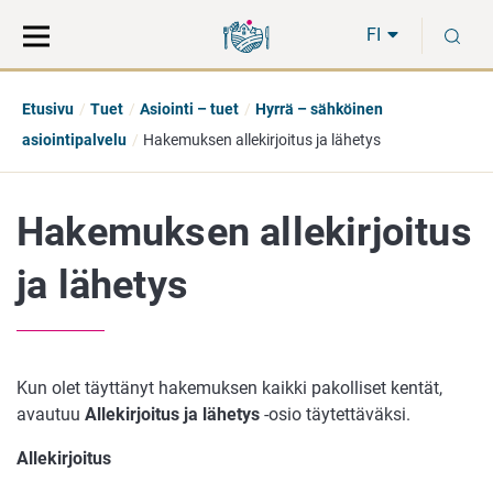
Siirry
Siirry
H
suoraan
koko
FI
sisältöön
sivuston
hakuun
Etusivu
Tuet
Asiointi – tuet
Hyrrä – sähköinen
asiointipalvelu
Hakemuksen allekirjoitus ja lähetys
Hakemuksen allekirjoitus
ja lähetys
Kun olet täyttänyt hakemuksen kaikki pakolliset kentät,
avautuu
Allekirjoitus ja lähetys
-osio täytettäväksi.
Allekirjoitus