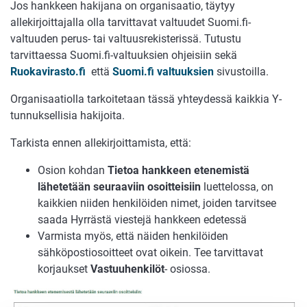
Jos hankkeen hakijana on organisaatio, täytyy
allekirjoittajalla olla tarvittavat valtuudet Suomi.fi-
valtuuden perus- tai valtuusrekisterissä. Tutustu
tarvittaessa Suomi.fi-valtuuksien ohjeisiin sekä
Ruokavirasto.fi
että
Suomi.fi valtuuksien
sivustoilla.
Organisaatiolla tarkoitetaan tässä yhteydessä kaikkia Y-
tunnuksellisia hakijoita.
Tarkista ennen allekirjoittamista, että:
Osion kohdan
Tietoa hankkeen etenemistä
lähetetään seuraaviin osoitteisiin
luettelossa, on
kaikkien niiden henkilöiden nimet, joiden tarvitsee
saada Hyrrästä viestejä hankkeen edetessä
Varmista myös, että näiden henkilöiden
sähköpostiosoitteet ovat oikein. Tee tarvittavat
korjaukset
Vastuuhenkilöt
- osiossa.