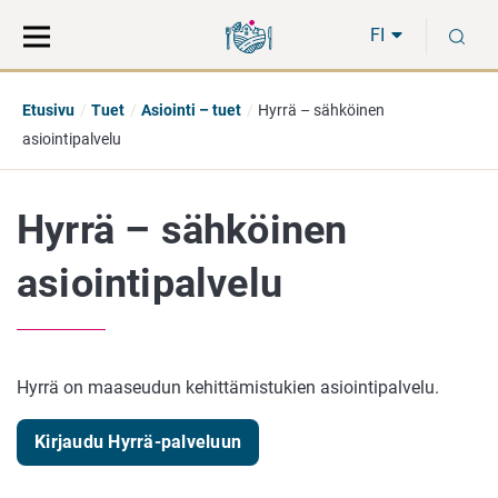
Siirry
Siirry
H
suoraan
koko
FI
sisältöön
sivuston
hakuun
Etusivu
Tuet
Asiointi – tuet
Hyrrä – sähköinen
asiointipalvelu
Hyrrä – sähköinen
asiointipalvelu
Hyrrä on maaseudun kehittämistukien asiointipalvelu.
Kirjaudu Hyrrä-palveluun