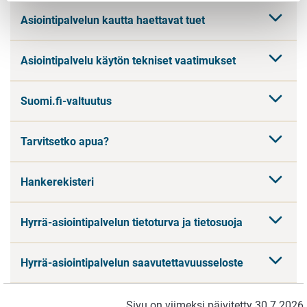
Asiointipalvelun kautta haettavat tuet
Asiointipalvelu käytön tekniset vaatimukset
Suomi.fi-valtuutus
Tarvitsetko apua?
Hankerekisteri
Hyrrä-asiointipalvelun tietoturva ja tietosuoja
Hyrrä-asiointipalvelun saavutettavuusseloste
Sivu on viimeksi päivitetty 30.7.2026