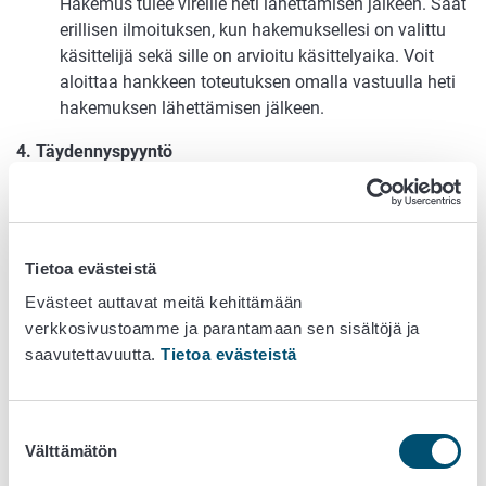
Hakemus tulee vireille heti lähettämisen jälkeen. Saat
erillisen ilmoituksen, kun hakemuksellesi on valittu
käsittelijä sekä sille on arvioitu käsittelyaika. Voit
aloittaa hankkeen toteutuksen omalla vastuulla heti
hakemuksen lähettämisen jälkeen.
4. Täydennyspyyntö
Jos hakemustasi pitää täydentää ennen
päätöksentekoa, saat siitä täydennyspyynnön, jonka
löydät Hyrrästä. Saat täydennyspyynnöstä
Tietoa evästeistä
ilmoituksen sähköpostiisi.
Evästeet auttavat meitä kehittämään
5. Tukipäätös
verkkosivustoamme ja parantamaan sen sisältöjä ja
saavutettavuutta.
Tietoa evästeistä
Kun hakemuksellesi on tehty tukipäätös, saat siitä
ilmoituksen sähköpostiisi. Hankkeen päätöksen
löydät Hyrrästä.
Suostumuksen
Välttämätön
6. Maksun hakeminen
valinta