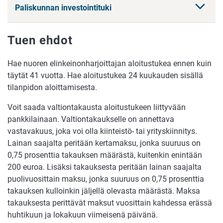
Paliskunnan investointituki
Tuen ehdot
Hae nuoren elinkeinonharjoittajan aloitustukea ennen kuin
täytät 41 vuotta. Hae aloitustukea 24 kuukauden sisällä
tilanpidon aloittamisesta.
Voit saada valtiontakausta aloitustukeen liittyvään
pankkilainaan. Valtiontakaukselle on annettava
vastavakuus, joka voi olla kiinteistö- tai yrityskiinnitys.
Lainan saajalta peritään kertamaksu, jonka suuruus on
0,75 prosenttia takauksen määrästä, kuitenkin enintään
200 euroa. Lisäksi takauksesta peritään lainan saajalta
puolivuosittain maksu, jonka suuruus on 0,75 prosenttia
takauksen kulloinkin jäljellä olevasta määrästä. Maksa
takauksesta perittävät maksut vuosittain kahdessa erässä
huhtikuun ja lokakuun viimeisenä päivänä.