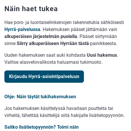
Näin haet tukea
Hae poro- ja luontaiselinkeinojen rakennetukia sähköisesti
Hyrrä-palvelussa
. Hakemuksen pääset jättämään vain
alkuperäisen järjestelmän puolella
. Pääset siirtymään
sinne
Siirry alkuperäiseen Hyrrään tästä
-painikkeesta.
Uuden hakemuksen saat auki kohdasta
Uusi hakemus
.
Valitse alasvetovalikosta haluamasi tukimuoto.
Kirjaudu Hyrrä-asiointipalveluun
Ohje: Näin täytät tukihakemuksen
Jos hakemuksen käsittelyssä havaitaan puutteita tai
virheitä, lähettää käsittelijä siitä hakijalle lisätietopyynnön.
Saitko lisätietopyynnön? Toimi näin