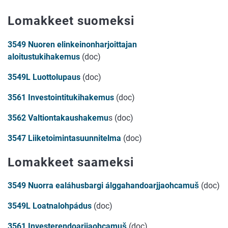
Lomakkeet suomeksi
3549 Nuoren elinkeinonharjoittajan
aloitustukihakemus
(doc)
3549L Luottolupaus
(doc)
3561 Investointitukihakemus
(doc)
3562 Valtiontakaushakemu
s (doc)
3547 Liiketoimintasuunnitelma
(doc)
Lomakkeet saameksi
3549 Nuorra ealáhusbargi álggahandoarjjaohcamuš
(doc)
3549L Loatnalohpádus
(doc)
3561 Investerendoarjjaohcamuš
(doc)