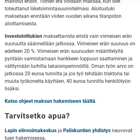
mainitut ehdot. Toinen erä voidaan maksaa, kun olet
toteuttanut liiketoimintasuunnitelmasi. Aloitustuki
maksetaan enintään viiden vuoden aikana tilanpidon
aloittamisesta.
Investointitukien
maksettavista eristä vain viimeisen erän
suuruutta säännellään jatkossa. Viimeisen erän suuruus on
edelleen 20 %. Viimeisen erän suuruuden määrittelyllä
pyritään varmistamaan hankkeen loppuun saattaminen ja
välttymään turhilta takaisinperinnöiltä. Oman työn arvo on
jatkossa 20 euroa tunnilta ja jos työ tehdään traktoria tai
muuta työkonetta käyttäen, 40 euroa tunnilta henkilötyön
lisäksi.
Katso ohjeet maksun hakemiseen täältä
.
Tarvitsetko apua?
Lapin elinvoimakeskus
ja
Paliskuntien yhdistys
neuvovat
tuen hakemisessa.