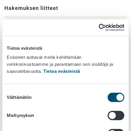
Hakemuksen liitteet
Nuoren elinkeinonharjoittajan aloitustuki
Elinkeinonharjoittajan investointituki
Tietoa evästeistä
Evästeet auttavat meitä kehittämään
Elinkeinonharjoittajan asunnonrakentamistuki
verkkosivustoamme ja parantamaan sen sisältöjä ja
saavutettavuutta.
Tietoa evästeistä
Paliskunnan investointituki
Suostumuksen
Voit hakea tukia myös paperilomakkeilla. Nuoren
Välttämätön
valinta
elinkeinonharjoittajan aloitustukea haetaan
lomakkeella
3549
, investointitukea
lomakkeella 3561
, luottolupausta
lomakkeella 3549L
ja valtiontakausta lomakkeella
3562
.
Mieltymykset
Haku on jatkuva, mutta hakemukset otetaan käsittelyyn