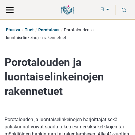
Siirry
Siirry
H
suoraan
koko
FI
sisältöön
sivuston
hakuun
Etusivu
Tuet
Porotalous
Porotalouden ja
luontaiselinkeinojen rakennetuet
Porotalouden ja
luontaiselinkeinojen
rakennetuet
Porotalouden ja luontaiselinkeinojen harjoittajat sekä
paliskunnat voivat saada tukea esimerkiksi kelkkojen tai
mönkijöiden hankintaan tai rakentamiseen. Alle 41-vuotias