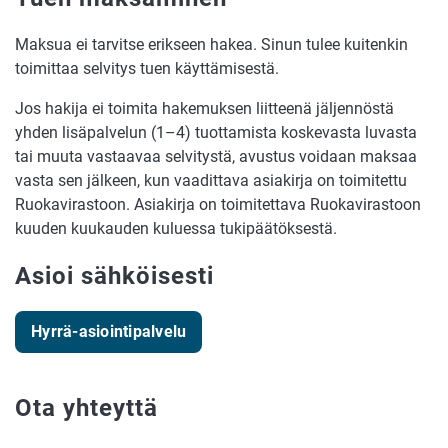
Maksua ei tarvitse erikseen hakea. Sinun tulee kuitenkin
toimittaa selvitys tuen käyttämisestä.
Jos hakija ei toimita hakemuksen liitteenä jäljennöstä
yhden lisäpalvelun (1–4) tuottamista koskevasta luvasta
tai muuta vastaavaa selvitystä, avustus voidaan maksaa
vasta sen jälkeen, kun vaadittava asiakirja on toimitettu
Ruokavirastoon. Asiakirja on toimitettava Ruokavirastoon
kuuden kuukauden kuluessa tukipäätöksestä.
Asioi sähköisesti
Hyrrä-asiointipalvelu
Ota yhteyttä