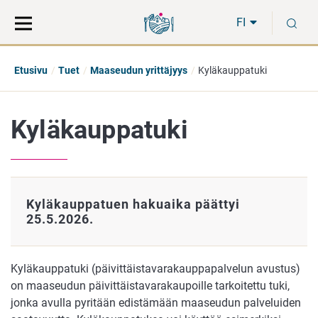
Siirry
Siirry
H
suoraan
koko
FI
sisältöön
sivuston
hakuun
Etusivu
Tuet
Maaseudun yrittäjyys
Kyläkauppatuki
Kyläkauppatuki
Kyläkauppatuen hakuaika päättyi
25.5.2026.
Kyläkauppatuki (päivittäistavarakauppapalvelun avustus)
on maaseudun päivittäistavarakaupoille tarkoitettu tuki,
jonka avulla pyritään edistämään maaseudun palveluiden