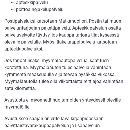
apteekkipalvelu
polttoainejakelupalvelu.
Postipalveluksi katsotaan Matkahuollon, Postin tai muun
palveluntarjoajan pakettipalvelu. Apteekkipalvelun osalta
palveluvelvoite täyttyy, jos kauppa tarjoaa tilat kyseessä
olevalle palvelulle. Myös lääkekaappipalvelu katsotaan
apteekkipalveluksi.
Jos tarjoat lisäksi myymäläautopalvelua, saat tuen
korotettuna. Myymäläauton tulee palvella vähintään
kymmentä maaseudulla sijaitsevaa pysäkkiä viikossa.
Myymäläautolla tulee olla viikoittaista reittiajoa vähintään
sata kilometriä.
Avustusta ei myönnetä huoltamoiden yhteydessä oleville
myymälöille.
Avustuksen saajan on eriteltävä kirjanpidossaan
päivittäistavarakauppapalvelun ja lisäpalvelun