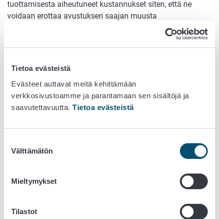
tuottamisesta aiheutuneet kustannukset siten, että ne
voidaan erottaa avustuksen saajan muusta
yritystoiminnasta.
Näin haet tukea
Tietoa evästeistä
Hakuaika on 27.4.–25.5.2026. Hae kyläkauppatukea Hyrrä-
Evästeet auttavat meitä kehittämään
asiointipalvelussa:
verkkosivustoamme ja parantamaan sen sisältöjä ja
saavutettavuutta.
Tietoa evästeistä
Hyrrä-asiointipalvelu
Suostumuksen
Ohje: Näin haet tukea Hyrrä-asiointipalvelussa
Välttämätön
valinta
Hakemuksen liitteet
Mieltymykset
Kaupparekisteriote
Hakijan tuloslaskelma ja tase viimeksi vahvistetusta
verotuksesta
Tilastot
Selvitys kaupan aukioloajoista tai viittaus kaupan