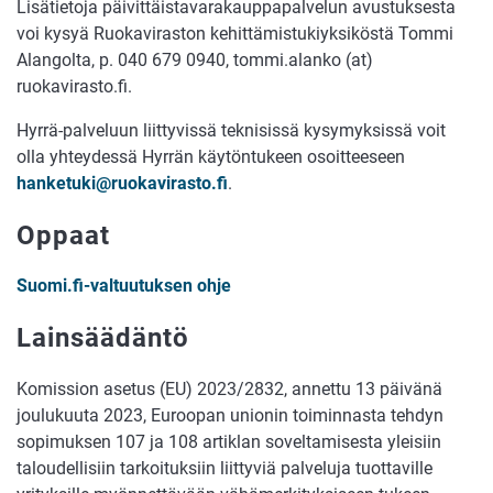
Lisätietoja päivittäistavarakauppapalvelun avustuksesta
voi kysyä Ruokaviraston kehittämistukiyksiköstä Tommi
Alangolta, p. 040 679 0940, tommi.alanko (at)
ruokavirasto.fi.
Hyrrä-palveluun liittyvissä teknisissä kysymyksissä voit
olla yhteydessä Hyrrän käytöntukeen osoitteeseen
hanketuki@ruokavirasto.fi
.
Oppaat
Suomi.fi-valtuutuksen ohje
Lainsäädäntö
Komission asetus (EU) 2023/2832, annettu 13 päivänä
joulukuuta 2023, Euroopan unionin toiminnasta tehdyn
sopimuksen 107 ja 108 artiklan soveltamisesta yleisiin
taloudellisiin tarkoituksiin liittyviä palveluja tuottaville