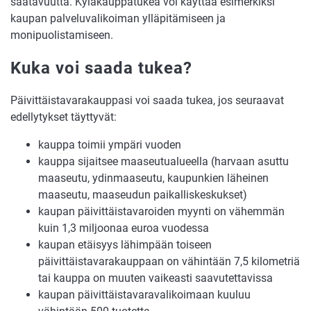
saatavuutta. Kyläkauppatukea voi käyttää esimerkiksi
kaupan palveluvalikoiman ylläpitämiseen ja
monipuolistamiseen.
Kuka voi saada tukea?
Päivittäistavarakauppasi voi saada tukea, jos seuraavat
edellytykset täyttyvät:
kauppa toimii ympäri vuoden
kauppa sijaitsee maaseutualueella (harvaan asuttu
maaseutu, ydinmaaseutu, kaupunkien läheinen
maaseutu, maaseudun paikalliskeskukset)
kaupan päivittäistavaroiden myynti on vähemmän
kuin 1,3 miljoonaa euroa vuodessa
kaupan etäisyys lähimpään toiseen
päivittäistavarakauppaan on vähintään 7,5 kilometriä
tai kauppa on muuten vaikeasti saavutettavissa
kaupan päivittäistavaravalikoimaan kuuluu