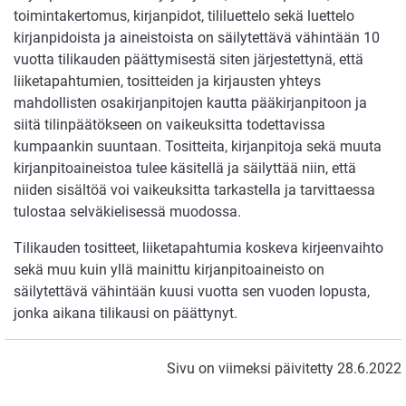
toimintakertomus, kirjanpidot, tililuettelo sekä luettelo
kirjanpidoista ja aineistoista on säilytettävä vähintään 10
vuotta tilikauden päättymisestä siten järjestettynä, että
liiketapahtumien, tositteiden ja kirjausten yhteys
mahdollisten osakirjanpitojen kautta pääkirjanpitoon ja
siitä tilinpäätökseen on vaikeuksitta todettavissa
kumpaankin suuntaan. Tositteita, kirjanpitoja sekä muuta
kirjanpitoaineistoa tulee käsitellä ja säilyttää niin, että
niiden sisältöä voi vaikeuksitta tarkastella ja tarvittaessa
tulostaa selväkielisessä muodossa.
Tilikauden tositteet, liiketapahtumia koskeva kirjeenvaihto
sekä muu kuin yllä mainittu kirjanpitoaineisto on
säilytettävä vähintään kuusi vuotta sen vuoden lopusta,
jonka aikana tilikausi on päättynyt.
Sivu on viimeksi päivitetty 28.6.2022