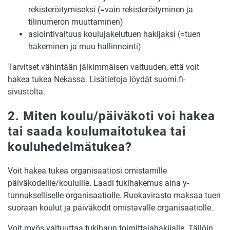
rekisteröitymiseksi (=vain rekisteröityminen ja
tilinumeron muuttaminen)
asiointivaltuus koulujakelutuen hakijaksi (=tuen
hakeminen ja muu hallinnointi)
Tarvitset vähintään jälkimmäisen valtuuden, että voit
hakea tukea Nekassa. Lisätietoja löydät suomi.fi-
sivustolta.
2. Miten koulu/päiväkoti voi hakea
tai saada koulumaitotukea tai
kouluhedelmätukea?
Voit hakea tukea organisaatiosi omistamille
päiväkodeille/kouluille. Laadi tukihakemus aina y-
tunnukselliselle organisaatiolle. Ruokavirasto maksaa tuen
suoraan koulut ja päiväkodit omistavalle organisaatiolle.
Voit myös valtuuttaa tukihaun toimittajahakijalle. Tällöin