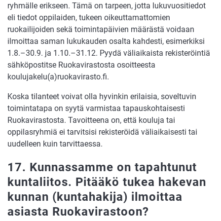
ryhmälle erikseen. Tämä on tarpeen, jotta lukuvuositiedot
eli tiedot oppilaiden, tukeen oikeuttamattomien
ruokailijoiden sekä toimintapäivien määrästä voidaan
ilmoittaa saman lukukauden osalta kahdesti, esimerkiksi
1.8.–30.9. ja 1.10.–31.12. Pyydä väliaikaista rekisteröintiä
sähköpostitse Ruokavirastosta osoitteesta
koulujakelu(a)ruokavirasto.fi.
Koska tilanteet voivat olla hyvinkin erilaisia, soveltuvin
toimintatapa on syytä varmistaa tapauskohtaisesti
Ruokavirastosta. Tavoitteena on, että kouluja tai
oppilasryhmiä ei tarvitsisi rekisteröidä väliaikaisesti tai
uudelleen kuin tarvittaessa.
17. Kunnassamme on tapahtunut
kuntaliitos. Pitääkö tukea hakevan
kunnan (kuntahakija) ilmoittaa
asiasta Ruokavirastoon?