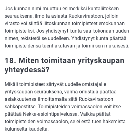
Jos kunnan nimi muuttuu esimerkiksi kuntaliitoksen
seurauksena, ilmoita asiasta Ruokavirastoon, jolloin
virasto voi siirtää liitoskunnan toimipisteet emokunnan
toimipisteiksi. Jos yhdistynyt kunta saa kokonaan uuden
nimen, rekisteröi se uudelleen. Yhdistynyt kunta päättää
toimipisteidensä tuenhakutavan ja toimii sen mukaisesti.
18. Miten toimitaan yrityskaupan
yhteydessä?
Mikäli toimipisteet siirtyvät uudelle omistajalle
yrityskaupan seurauksena, vanha omistaja päättää
asiakkuutensa ilmoittamalla siitä Ruokavirastoon
sähköpostitse. Toimipisteiden voimassaolon voit itse
päättää Nekka-asiointipalvelussa. Vaikka päätät
toimipisteiden voimassaolon, se ei estä tuen hakemista
kuluneelta kaudelta.