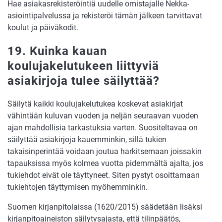
Hae asiakasrekisteröintiä uudelle omistajalle Nekka-
asiointipalvelussa ja rekisteröi tämän jälkeen tarvittavat
koulut ja päiväkodit.
19. Kuinka kauan
koulujakelutukeen liittyviä
asiakirjoja tulee säilyttää?
Säilytä kaikki koulujakelutukea koskevat asiakirjat
vähintään kuluvan vuoden ja neljän seuraavan vuoden
ajan mahdollisia tarkastuksia varten. Suositeltavaa on
säilyttää asiakirjoja kauemminkin, sillä tukien
takaisinperintää voidaan joutua harkitsemaan joissakin
tapauksissa myös kolmea vuotta pidemmältä ajalta, jos
tukiehdot eivät ole täyttyneet. Siten pystyt osoittamaan
tukiehtojen täyttymisen myöhemminkin.
Suomen kirjanpitolaissa (1620/2015) säädetään lisäksi
kirjanpitoaineiston säilytysajasta, että tilinpäätös,