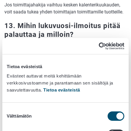
Jos toimittajahakija vaihtuu kesken kalenterikuukauden,
voit saada tukea yhden toimittajan toimittamille tuotteille.
13. Mihin lukuvuosi-ilmoitus pitää
palauttaa ja milloin?
Jos olet valtuuttanut tukihaun toimittajalle, lähetä
lukuvuositiedot viimeistään 15.8. Voit lähettää ja päivittää
lukuvuositietoja Nekka-asiointipalvelussa. Ilmoita
Tietoa evästeistä
lukuvuositiedoissa lukuvuoden alussa kirjoilla olevien
Evästeet auttavat meitä kehittämään
lasten tai oppilaiden määrä, tukeen oikeuttamattomien
verkkosivustoamme ja parantamaan sen sisältöjä ja
ruokailijoiden määrä ja koulu- tai toimintapäivien määrä
saavutettavuutta.
Tietoa evästeistä
per kuukausi.
Jos haet tuen itse, sinun ei tarvitse lähettää
lukuvuositietoja, vaan ilmoita vastaavat tiedot suoraan
Suostumuksen
tukihakemuksella.
Välttämätön
valinta
14. Miten tukeen