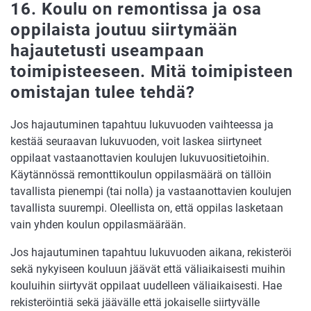
16. Koulu on remontissa ja osa
oppilaista joutuu siirtymään
hajautetusti useampaan
toimipisteeseen. Mitä toimipisteen
omistajan tulee tehdä?
Jos hajautuminen tapahtuu lukuvuoden vaihteessa ja
kestää seuraavan lukuvuoden, voit laskea siirtyneet
oppilaat vastaanottavien koulujen lukuvuositietoihin.
Käytännössä remonttikoulun oppilasmäärä on tällöin
tavallista pienempi (tai nolla) ja vastaanottavien koulujen
tavallista suurempi. Oleellista on, että oppilas lasketaan
vain yhden koulun oppilasmäärään.
Jos hajautuminen tapahtuu lukuvuoden aikana, rekisteröi
sekä nykyiseen kouluun jäävät että väliaikaisesti muihin
kouluihin siirtyvät oppilaat uudelleen väliaikaisesti. Hae
rekisteröintiä sekä jäävälle että jokaiselle siirtyvälle