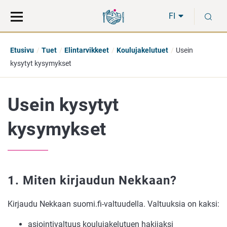
Siirry
Siirry
H
suoraan
koko
FI
sisältöön
sivuston
hakuun
Etusivu
Tuet
Elintarvikkeet
Koulujakelutuet
Usein
kysytyt kysymykset
Usein kysytyt
kysymykset
1. Miten kirjaudun Nekkaan?
Kirjaudu Nekkaan suomi.fi-valtuudella. Valtuuksia on kaksi:
asiointivaltuus koulujakelutuen hakijaksi