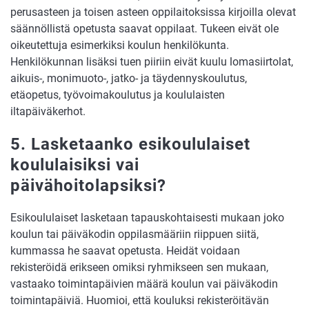
perusasteen ja toisen asteen oppilaitoksissa kirjoilla olevat
säännöllistä opetusta saavat oppilaat. Tukeen eivät ole
oikeutettuja esimerkiksi koulun henkilökunta.
Henkilökunnan lisäksi tuen piiriin eivät kuulu lomasiirtolat,
aikuis-, monimuoto-, jatko- ja täydennyskoulutus,
etäopetus, työvoimakoulutus ja koululaisten
iltapäiväkerhot.
5. Lasketaanko esikoululaiset
koululaisiksi vai
päivähoitolapsiksi?
Esikoululaiset lasketaan tapauskohtaisesti mukaan joko
koulun tai päiväkodin oppilasmääriin riippuen siitä,
kummassa he saavat opetusta. Heidät voidaan
rekisteröidä erikseen omiksi ryhmikseen sen mukaan,
vastaako toimintapäivien määrä koulun vai päiväkodin
toimintapäiviä. Huomioi, että kouluksi rekisteröitävän