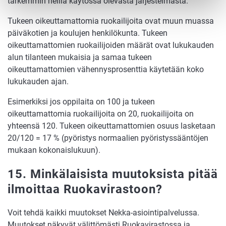
tarkemmin heillä käytössä olevasta järjestelmästä.
Tukeen oikeuttamattomia ruokailijoita ovat muun muassa
päiväkotien ja koulujen henkilökunta. Tukeen
oikeuttamattomien ruokailijoiden määrät ovat lukukauden
alun tilanteen mukaisia ja samaa tukeen
oikeuttamattomien vähennysprosenttia käytetään koko
lukukauden ajan.
Esimerkiksi jos oppilaita on 100 ja tukeen
oikeuttamattomia ruokailijoita on 20, ruokailijoita on
yhteensä 120. Tukeen oikeuttamattomien osuus lasketaan
20/120 = 17 % (pyöristys normaalien pyöristyssääntöjen
mukaan kokonaislukuun).
15. Minkälaisista muutoksista pitää
ilmoittaa Ruokavirastoon?
Voit tehdä kaikki muutokset Nekka-asiointipalvelussa.
Muutokset näkyvät välittömästi Ruokavirastossa ja