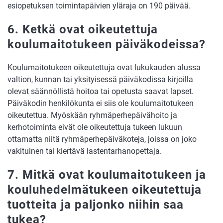
esiopetuksen toimintapäivien yläraja on 190 päivää.
6. Ketkä ovat oikeutettuja
koulumaitotukeen päiväkodeissa?
Koulumaitotukeen oikeutettuja ovat lukukauden alussa
valtion, kunnan tai yksityisessä päiväkodissa kirjoilla
olevat säännöllistä hoitoa tai opetusta saavat lapset.
Päiväkodin henkilökunta ei siis ole koulumaitotukeen
oikeutettua. Myöskään ryhmäperhepäivähoito ja
kerhotoiminta eivät ole oikeutettuja tukeen lukuun
ottamatta niitä ryhmäperhepäiväkoteja, joissa on joko
vakituinen tai kiertävä lastentarhanopettaja.
7. Mitkä ovat koulumaitotukeen ja
kouluhedelmätukeen oikeutettuja
tuotteita ja paljonko niihin saa
tukea?