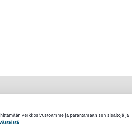
ehittämään verkkosivustoamme ja parantamaan sen sisältöjä ja
västeistä
 530 0400