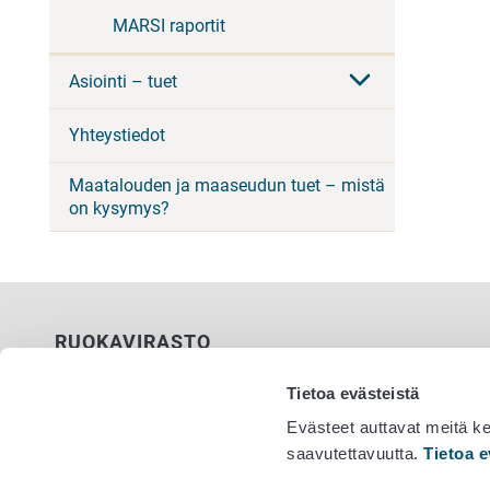
MARSI raportit
Asiointi – tuet
Yhteystiedot
Maatalouden ja maaseudun tuet – mistä
on kysymys?
RUOKAVIRASTO
PL 100
Tietoa evästeistä
00027 RUOKAVIRASTO
Evästeet auttavat meitä k
saavutettavuutta.
Tietoa e
Yhteystiedot
Vaihde 029