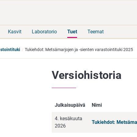
Siirry
Siirry
suoraan
koko
sisältöön
sivuston
hakuun
Kasvit
Laboratorio
Tuet
Teemat
stointituki
Tukiehdot: Metsämarjojen ja -sienten varastointituki 2025
Versiohistoria
Julkaisupäivä
Nimi
4. kesäkuuta
Tukiehdot: Metsämarj
2026