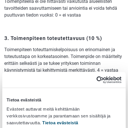
Toimenpiteellä ei ole riittävästi vaikutusta alueellisten
tavoitteiden saavuttamiseen tai arviointia ei voida tehdä
puuttuvan tiedon vuoksi: 0 = ei vastaa
3.
Toimenpiteen toteutettavuus
(10 %)
Toimenpiteen toteuttamiskelpoisuus on erinomainen ja
toteutustapa on korkeatasoinen. Toimenpide on määritelty
erittäin selkeästi ja se tukee yrityksen toiminnan
käynnistymistä tai kehittymistä merkittävästi. 4 = vastaa
erinomaisesti
Toimenpiteen toteuttamiskelpoisuus on hyvä ja
toteutustapa on laadukas. Toimenpide on määritelty
Tietoa evästeistä
selkeästi ja se tukee yrityksen toiminnan käynnistymistä tai
kehittymistä kohtalaisesti: 3 = vastaa hyvin
Evästeet auttavat meitä kehittämään
verkkosivustoamme ja parantamaan sen sisältöjä ja
Toimenpide on toteutettavissa ja sen toteutustapa vastaa
saavutettavuutta.
Tietoa evästeistä
perustasoa. Toimenpide on määritelty melko selkeästi ja se