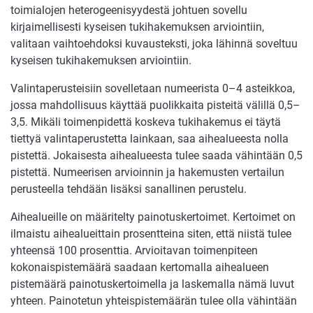
toimialojen heterogeenisyydestä johtuen sovellu
kirjaimellisesti kyseisen tukihakemuksen arviointiin,
valitaan vaihtoehdoksi kuvausteksti, joka lähinnä soveltuu
kyseisen tukihakemuksen arviointiin.
Valintaperusteisiin sovelletaan numeerista 0–4 asteikkoa,
jossa mahdollisuus käyttää puolikkaita pisteitä välillä 0,5–
3,5. Mikäli toimenpidettä koskeva tukihakemus ei täytä
tiettyä valintaperustetta lainkaan, saa aihealueesta nolla
pistettä. Jokaisesta aihealueesta tulee saada vähintään 0,5
pistettä. Numeerisen arvioinnin ja hakemusten vertailun
perusteella tehdään lisäksi sanallinen perustelu.
Aihealueille on määritelty painotuskertoimet. Kertoimet on
ilmaistu aihealueittain prosentteina siten, että niistä tulee
yhteensä 100 prosenttia. Arvioitavan toimenpiteen
kokonaispistemäärä saadaan kertomalla aihealueen
pistemäärä painotuskertoimella ja laskemalla nämä luvut
yhteen. Painotetun yhteispistemäärän tulee olla vähintään