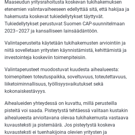
Maaseudun yritysrahoitusta koskevan tukihakemuksen
etenemien valintavaiheeseen edellyttää sitä, että hakijaa ja
hakemusta koskevat tukiedellytykset täyttyvät.
Tukiedellytykset perustuvat Suomen CAP-suunnitelmaan
2023–2027 ja kansalliseen lainsäädäntöön.
Valintaperusteita käytetään tukihakemusten arviointiin ja
niitä sovelletaan yritysten käynnistämistä, kehittämistä ja
investointeja koskeviin toimenpiteisiin.
Valintaperusteet muodostuvat kuudesta aihealueesta:
toimenpiteen toteutuspaikka, soveltuvuus, toteutettavuus,
liiketoiminnallisuus, työllisyysvaikutukset sekä
kokonaiskestävyys.
Aihealueiden yhteydessä on kuvattu, millä perusteilla
pisteitä voi saada. Pisteytystä tehtäessä valitaan kustakin
aihealueesta arvioitavana olevaa tukihakemusta vastaava
kuvausteksti ja pistemäärä. Jos pisteytystä koskeva
kuvausteksti ei tuenhakijoina olevien yritysten ja