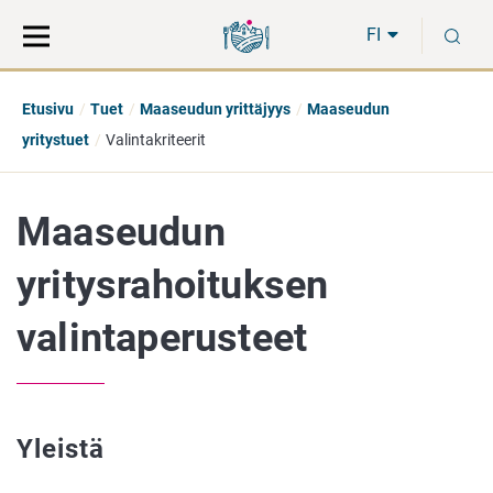
Siirry
Siirry
H
suoraan
koko
FI
sisältöön
sivuston
hakuun
Etusivu
Tuet
Maaseudun yrittäjyys
Maaseudun
yritystuet
Valintakriteerit
Maaseudun
yritysrahoituksen
valintaperusteet
Yleistä