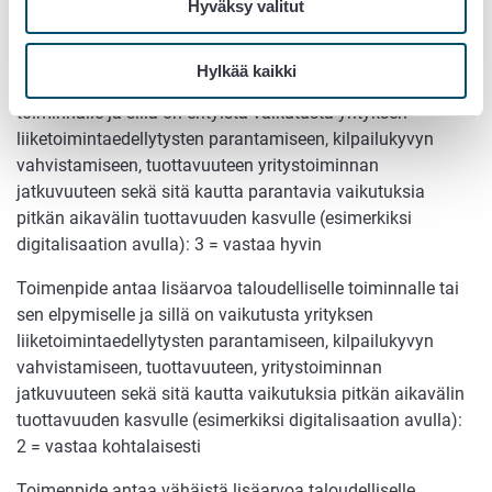
Hyväksy valitut
pitkän aikavälin tuottavuuden kasvulle (esimerkiksi
digitalisaation avulla): 4 = vastaa erinomaisesti
Hylkää kaikki
Toimenpide antaa erityistä lisäarvoa taloudelliselle
toiminnalle ja sillä on erityistä vaikutusta yrityksen
liiketoimintaedellytysten parantamiseen, kilpailukyvyn
vahvistamiseen, tuottavuuteen yritystoiminnan
jatkuvuuteen sekä sitä kautta parantavia vaikutuksia
pitkän aikavälin tuottavuuden kasvulle (esimerkiksi
digitalisaation avulla): 3 = vastaa hyvin
Toimenpide antaa lisäarvoa taloudelliselle toiminnalle tai
sen elpymiselle ja sillä on vaikutusta yrityksen
liiketoimintaedellytysten parantamiseen, kilpailukyvyn
vahvistamiseen, tuottavuuteen, yritystoiminnan
jatkuvuuteen sekä sitä kautta vaikutuksia pitkän aikavälin
tuottavuuden kasvulle (esimerkiksi digitalisaation avulla):
2 = vastaa kohtalaisesti
Toimenpide antaa vähäistä lisäarvoa taloudelliselle