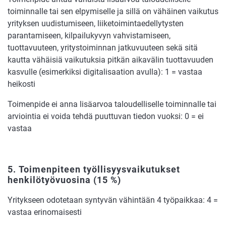
toiminnalle tai sen elpymiselle ja sillä on vähäinen vaikutus
yrityksen uudistumiseen, liiketoimintaedellytysten
parantamiseen, kilpailukyvyn vahvistamiseen,
tuottavuuteen, yritystoiminnan jatkuvuuteen sekä sitä
kautta vähäisiä vaikutuksia pitkän aikavälin tuottavuuden
kasvulle (esimerkiksi digitalisaation avulla): 1 = vastaa
heikosti
Toimenpide ei anna lisäarvoa taloudelliselle toiminnalle tai
arviointia ei voida tehdä puuttuvan tiedon vuoksi: 0 = ei
vastaa
5.
Toimenpiteen työllisyysvai
kutukset
henkilötyövuosina
(15 %)
Yritykseen odotetaan syntyvän vähintään 4 työpaikkaa: 4 =
vastaa erinomaisesti