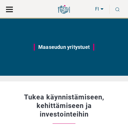
Siirry
Siirry
H
suoraan
koko
FI
sisältöön
sivuston
hakuun
Maaseudun yritystuet
Tukea käynnistämiseen,
kehittämiseen ja
investointeihin