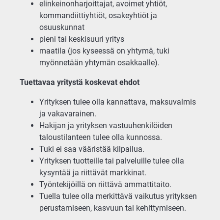
elinkeinonharjoittajat, avoimet yhtiöt,
kommandiittiyhtiöt, osakeyhtiöt ja
osuuskunnat
pieni tai keskisuuri yritys
maatila (jos kyseessä on yhtymä, tuki
myönnetään yhtymän osakkaalle).
Tuettavaa yritystä koskevat ehdot
Yrityksen tulee olla kannattava, maksuvalmis
ja vakavarainen.
Hakijan ja yrityksen vastuuhenkilöiden
taloustilanteen tulee olla kunnossa.
Tuki ei saa vääristää kilpailua.
Yrityksen tuotteille tai palveluille tulee olla
kysyntää ja riittävät markkinat.
Työntekijöillä on riittävä ammattitaito.
Tuella tulee olla merkittävä vaikutus yrityksen
perustamiseen, kasvuun tai kehittymiseen.