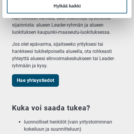
ulkopuolelle.
Hylkää kaikki
Kun klikkaat karttaa, saat lisätietoja kyseisestä
sijainnista: alueen Leader-ryhmän ja alueen
luokituksen kaupunki-maaseutu-luokituksessa.
Jos olet epävarma, sijaitseeko yrityksesi tai
hankkeesi tukikelpoisella alueella, ota rohkeasti
yhteyttä alueesi elinvoimakeskukseen tai Leader-
ryhmään ja kysy.
Hae yhteystiedot
Kuka voi saada tukea?
luonnolliset henkilöt (vain yritystoiminnan
kokeiluun ja suunnitteluun)