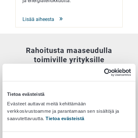
ja energiatehokkuutta.
Lisää aiheesta
Rahoitusta maaseudulla
toimiville yrityksille
Haluatko perustaa, kehittää tai kasvattaa yritystäsi?
Maaseudun yritysrahoitusta voi saada
Tietoa evästeistä
yritystoiminnan käynnistämiseen, kehittämiseen ja
investointeihin. Tukia voivat saada maaseudulla
Evästeet auttavat meitä kehittämään
toimivat yritykset ja maatilat, jotka harjoittavat
verkkosivustoamme ja parantamaan sen sisältöjä ja
myös muuta yritystoimintaa kuin maatalouden
saavutettavuutta.
Tietoa evästeistä
alkutuotantoa.
Yritystoiminnan alkuvaiheessa voit tehdä tuella