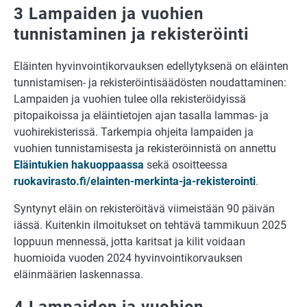
3 Lampaiden ja vuohien
tunnistaminen ja rekisteröinti
Eläinten hyvinvointikorvauksen edellytyksenä on eläinten
tunnistamisen- ja rekisteröintisäädösten noudattaminen:
Lampaiden ja vuohien tulee olla rekisteröidyissä
pitopaikoissa ja eläintietojen ajan tasalla lammas- ja
vuohirekisterissä. Tarkempia ohjeita lampaiden ja
vuohien tunnistamisesta ja rekisteröinnistä on annettu
Eläintukien hakuoppaassa
sekä osoitteessa
ruokavirasto.fi/elainten-merkinta-ja-rekisterointi
.
Syntynyt eläin on rekisteröitävä viimeistään 90 päivän
iässä. Kuitenkin ilmoitukset on tehtävä tammikuun 2025
loppuun mennessä, jotta karitsat ja kilit voidaan
huomioida vuoden 2024 hyvinvointikorvauksen
eläinmäärien laskennassa.
4 Lampaiden ja vuohien