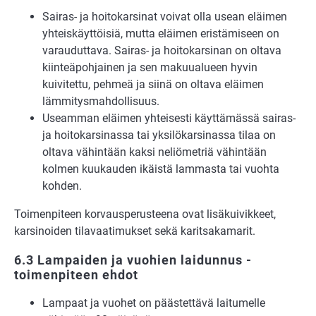
Sairas- ja hoitokarsinat voivat olla usean eläimen
yhteiskäyttöisiä, mutta eläimen eristämiseen on
varauduttava. Sairas- ja hoitokarsinan on oltava
kiinteäpohjainen ja sen makuualueen hyvin
kuivitettu, pehmeä ja siinä on oltava eläimen
lämmitysmahdollisuus.
Useamman eläimen yhteisesti käyttämässä sairas-
ja hoitokarsinassa tai yksilökarsinassa tilaa on
oltava vähintään kaksi neliömetriä vähintään
kolmen kuukauden ikäistä lammasta tai vuohta
kohden.
Toimenpiteen korvausperusteena ovat lisäkuivikkeet,
karsinoiden tilavaatimukset sekä karitsakamarit.
6.3 Lampaiden ja vuohien laidunnus -
toimenpiteen ehdot
Lampaat ja vuohet on päästettävä laitumelle