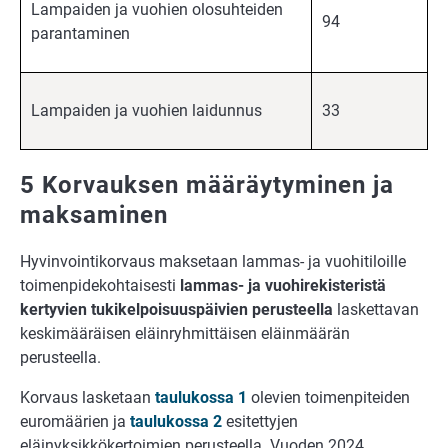
Lampaiden ja vuohien olosuhteiden
94
parantaminen
Lampaiden ja vuohien laidunnus
33
5 Korvauksen määräytyminen ja
maksaminen
Hyvinvointikorvaus maksetaan lammas- ja vuohitiloille
toimenpidekohtaisesti
lammas- ja vuohirekisteristä
kertyvien tukikelpoisuuspäivien perusteella
laskettavan
keskimääräisen eläinryhmittäisen eläinmäärän
perusteella.
Korvaus lasketaan
taulukossa 1
olevien toimenpiteiden
euromäärien ja
taulukossa 2
esitettyjen
eläinyksikkökertoimien perusteella. Vuoden 2024