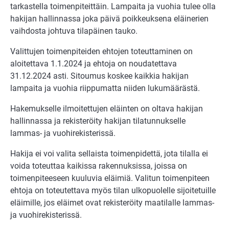
tarkastella toimenpiteittäin. Lampaita ja vuohia tulee olla
hakijan hallinnassa joka päivä poikkeuksena eläinerien
vaihdosta johtuva tilapäinen tauko.
Valittujen toimenpiteiden ehtojen toteuttaminen on
aloitettava 1.1.2024 ja ehtoja on noudatettava
31.12.2024 asti. Sitoumus koskee kaikkia hakijan
lampaita ja vuohia riippumatta niiden lukumäärästä.
Hakemukselle ilmoitettujen eläinten on oltava hakijan
hallinnassa ja rekisteröity hakijan tilatunnukselle
lammas- ja vuohirekisterissä.
Hakija ei voi valita sellaista toimenpidettä, jota tilalla ei
voida toteuttaa kaikissa rakennuksissa, joissa on
toimenpiteeseen kuuluvia eläimiä. Valitun toimenpiteen
ehtoja on toteutettava myös tilan ulkopuolelle sijoitetuille
eläimille, jos eläimet ovat rekisteröity maatilalle lammas-
ja vuohirekisterissä.