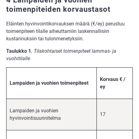
toimenpiteiden korvaustasot
Eläinten hyvinvointikorvauksen määrä (€/ey) perustuu
toimenpiteen tilalle aiheuttamiin laskennallisiin
kustannuksiin tai tulonmenetyksiin.
Taulukko 1
.
Tilakohtaiset toimenpiteet lammas- ja
vuohitilalle
Korvaus € /
Lampaiden ja vuohien toimenpiteet
ey
Lampaiden ja vuohien
17
hyvinvointisuunnitelma