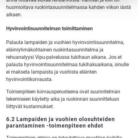
huomioitava ruokintasuunnitelmassa kahden viikon iästä
alkaen.
Hyvinvointisuunnitelman toimittaminen
Palauta lampaiden ja vuohien hyvinvointisuunnitelma,
eläinryhmäkohtainen ruokintasuunnitelma ja
rehuanalyysi Vipu-palvelussa tukihaun aikana. Jos et
palauta hyvinvointisuunnitelmaa tukihakuaikana, sinulle
ei makseta lampaista ja vuohista eläinten
hyvinvointikorvausta.
Toimenpiteen korvausperusteena ovat suunnitelman
tekemiseen käytetty aika ja ruokinnan suunnitteluun
liittyvät kustannukset.
6.2 Lampaiden ja vuohien olosuhteiden
parantaminen -toimenpiteen ehdot
Toimenpiteen ehtoja on toteutettava maatilan kaikilla