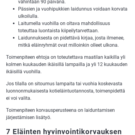
vähintään 90 päivänä.
Pässien ja vuohipukkien laidunnus voidaan korvata
ulkoilulla.
Laitumella vuohilla on oltava mahdollisuus
toteuttaa luontaista kiipeilytarvettaan.
Laidunnuksesta on pidettävä kirjaa, josta ilmenee,
mitkä eläinryhmät ovat milloinkin olleet ulkona.
Toimenpiteen ehtoja on toteutettava maatilan kaikilla yli
kolmen kuukauden ikäisillä lampailla ja yli 12 kuukauden
ikäisillä vuohilla.
Jos tilalla on sitoumus lampaita tai vuohia koskevasta
luonnonmukaisesta kotieläintuotannosta, toimenpidettä
ei voi valita.
Toimenpiteen korvausperusteena on laiduntamisen
järjestämisen lisätyö.
7 Eläinten hyvinvointikorvauksen