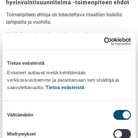
hyvinvointisuunnitelma -toimenpiteen ehdot
Toimenpiteen ehtoja on toteutettava maatilan kaikilla
lampailla ja vuohilla.
Hakijalla on oltava lampaiden ja vuohien
hyvinvointisuunnitelma sitoumuskauden alusta lähtien.
Hyvinvointisuunnitelma on vuosittainen toiminnan
hallinta- ja kehittämissuunnitelma, joka sisältää
Tietoa evästeistä
tilakohtaisia toimia nautojen hyvinvoinnista,
terveydenhoidosta ja bioturvallisuudesta.
Evästeet auttavat meitä kehittämään
verkkosivustoamme ja parantamaan sen sisältöjä ja
Hyvinvointisuunnitelman tekemiseen voit käyttää
saavutettavuutta.
Tietoa evästeistä
Ruokaviraston mallipohjia, jotka voit ladata osoitteesta
ruokavirasto.fi/hyvinvointisuunnitelmat.
Suostumuksen
Hyvinvointisuunnitelma on vuosittainen toiminnan
Välttämätön
valinta
hallinta- ja kehittämissuunnitelma, joka sisältää
tilakohtaisia toimia lampaiden ja vuohien hyvinvoinnista,
terveydenhoidosta ja bioturvallisuudesta.
Mieltymykset