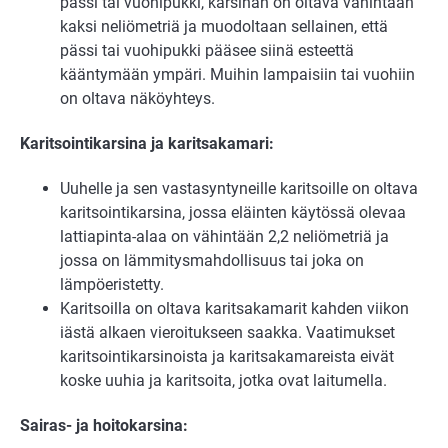
pässi tai vuohipukki, karsinan on oltava vähintään
kaksi neliömetriä ja muodoltaan sellainen, että
pässi tai vuohipukki pääsee siinä esteettä
kääntymään ympäri. Muihin lampaisiin tai vuohiin
on oltava näköyhteys.
Karitsointikarsina ja karitsakamari:
Uuhelle ja sen vastasyntyneille karitsoille on oltava
karitsointikarsina, jossa eläinten käytössä olevaa
lattiapinta-alaa on vähintään 2,2 neliömetriä ja
jossa on lämmitysmahdollisuus tai joka on
lämpöeristetty.
Karitsoilla on oltava karitsakamarit kahden viikon
iästä alkaen vieroitukseen saakka. Vaatimukset
karitsointikarsinoista ja karitsakamareista eivät
koske uuhia ja karitsoita, jotka ovat laitumella.
Sairas- ja hoitokarsina: