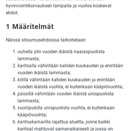
hyvinvointikorvauksen lampaita ja vuohia koskevat
ehdot.
1 Määritelmät
Näissä sitoumusehdoissa tarkoitetaan:
uuhella
ylin vuoden ikäistä naaraspuolista
lammasta;
karitsalla
vähintään kahden kuukauden ja enintään
vuoden ikäistä lammasta;
kilillä
vähintään kahden kuukauden ja enintään
vuoden ikäistä vuohta, ei kuitenkaan kääpiövuohta;
pässillä vähintään vuoden ikäistä
urospuolista
lammasta;
vuohipukilla
urospuolista vuohta, ei kuitenkaan
kääpiövuohta;
karitsakamarilla
rajattua aluetta, jonne kaikki
karitsat mahtuvat samanaikaisesti ja jossa on