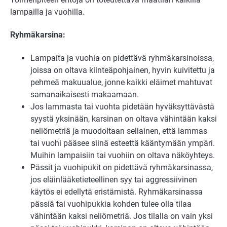
lampailla ja vuohilla.
Ryhmäkarsina:
Lampaita ja vuohia on pidettävä ryhmäkarsinoissa,
joissa on oltava kiinteäpohjainen, hyvin kuivitettu ja
pehmeä makuualue, jonne kaikki eläimet mahtuvat
samanaikaisesti makaamaan.
Jos lammasta tai vuohta pidetään hyväksyttävästä
syystä yksinään, karsinan on oltava vähintään kaksi
neliömetriä ja muodoltaan sellainen, että lammas
tai vuohi pääsee siinä esteettä kääntymään ympäri.
Muihin lampaisiin tai vuohiin on oltava näköyhteys.
Pässit ja vuohipukit on pidettävä ryhmäkarsinassa,
jos eläinlääketieteellinen syy tai aggressiivinen
käytös ei edellytä eristämistä. Ryhmäkarsinassa
pässiä tai vuohipukkia kohden tulee olla tilaa
vähintään kaksi neliömetriä. Jos tilalla on vain yksi