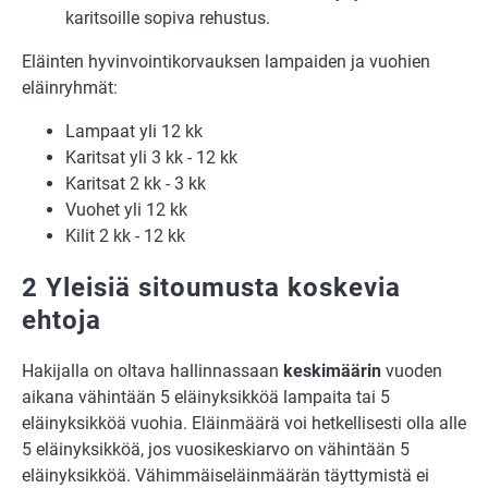
karitsoille sopiva rehustus.
Eläinten hyvinvointikorvauksen lampaiden ja vuohien
eläinryhmät:
Lampaat yli 12 kk
Karitsat yli 3 kk - 12 kk
Karitsat 2 kk - 3 kk
Vuohet yli 12 kk
Kilit 2 kk - 12 kk
2 Yleisiä sitoumusta koskevia
ehtoja
Hakijalla on oltava hallinnassaan
keskimäärin
vuoden
aikana vähintään 5 eläinyksikköä lampaita tai 5
eläinyksikköä vuohia. Eläinmäärä voi hetkellisesti olla alle
5 eläinyksikköä, jos vuosikeskiarvo on vähintään 5
eläinyksikköä. Vähimmäiseläinmäärän täyttymistä ei