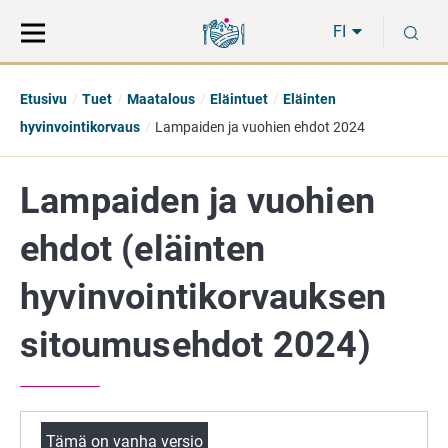
Siirry
Siirry
H
suoraan
koko
FI
sisältöön
sivuston
hakuun
Etusivu
Tuet
Maatalous
Eläintuet
Eläinten
hyvinvointikorvaus
Lampaiden ja vuohien ehdot 2024
Lampaiden ja vuohien
ehdot (eläinten
hyvinvointikorvauksen
sitoumusehdot 2024)
Tämä on vanha versio