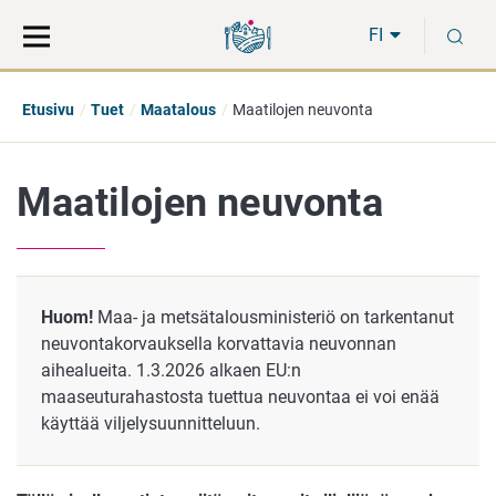
Siirry
Siirry
H
suoraan
koko
FI
sisältöön
sivuston
hakuun
Etusivu
Tuet
Maatalous
Maatilojen neuvonta
Maatilojen neuvonta
Huom!
Maa- ja metsätalousministeriö on tarkentanut
neuvontakorvauksella korvattavia neuvonnan
aihealueita. 1.3.2026 alkaen EU:n
maaseuturahastosta tuettua neuvontaa ei voi enää
käyttää viljelysuunnitteluun.