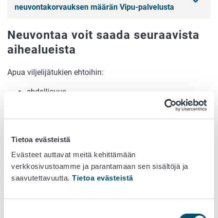
neuvontakorvauksen määrän Vipu-palvelusta
Neuvontaa voit saada seuraavista
aihealueista
Apua viljelijätukien ehtoihin:
ehdollisuus
ympäristökorvauksen ehdot
eläinten hyvinvointikorvauksen ehdot
luonnonmukaisen tuotannon ehdot.
Tietoa evästeistä
Neuvoja hyvinvointiin ja työntekoon:
Evästeet auttavat meitä kehittämään
viljelijän oman jaksaminen ja hyvinvointi
verkkosivustoamme ja parantamaan sen sisältöjä ja
työturvallisuus ja työolot
saavutettavuutta.
Tietoa evästeistä
työehdot ja työnantajaroolin eri ulottuvuudet
oman osaamisen ja tietotaidon kehittäminen
Suostumuksen