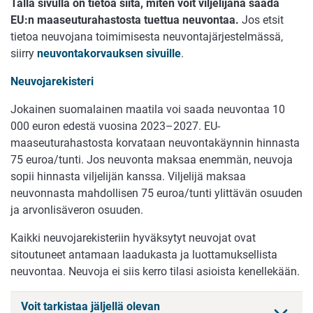
Tällä sivulla on tietoa siitä, miten voit viljelijänä saada
EU:n maaseuturahastosta tuettua neuvontaa.
Jos etsit
tietoa neuvojana toimimisesta neuvontajärjestelmässä,
siirry
neuvontakorvauksen sivuille
.
Neuvojarekisteri
Jokainen suomalainen maatila voi saada neuvontaa 10
000 euron edestä vuosina 2023–2027. EU-
maaseuturahastosta korvataan neuvontakäynnin hinnasta
75 euroa/tunti. Jos neuvonta maksaa enemmän, neuvoja
sopii hinnasta viljelijän kanssa. Viljelijä maksaa
neuvonnasta mahdollisen 75 euroa/tunti ylittävän osuuden
ja arvonlisäveron osuuden.
Kaikki neuvojarekisteriin hyväksytyt neuvojat ovat
sitoutuneet antamaan laadukasta ja luottamuksellista
neuvontaa. Neuvoja ei siis kerro tilasi asioista kenellekään.
Voit tarkistaa jäljellä olevan