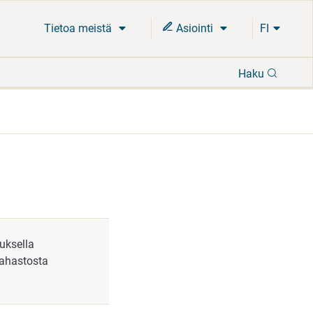
Tietoa meistä
Asiointi
FI
Hae
Haku
uksella
rahastosta