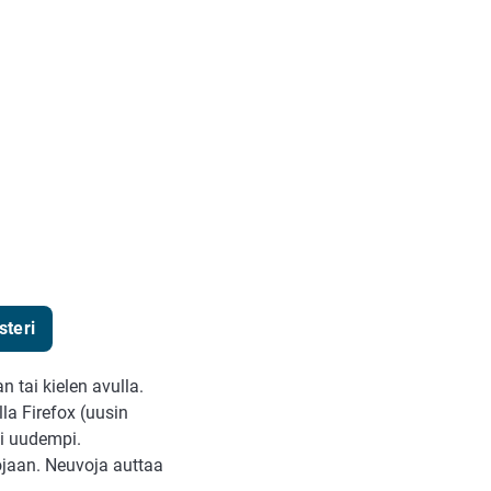
steri
 tai kielen avulla.
lla Firefox (uusin
ai uudempi.
vojaan. Neuvoja auttaa