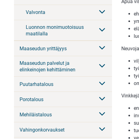
Apua vil
Valvonta
eh
ym
Luonnon monimuotoisuus
el
maatilalla
lu
Maaseudun yrittäjyys
Neuvoja 
vi
Maaseudun palvelut ja
ty
elinkeinojen kehittäminen
ty
om
Puutarhatalous
Vinkkej
Porotalous
en
Mehiläistalous
in
su
Vahingonkorvaukset
tu
ve