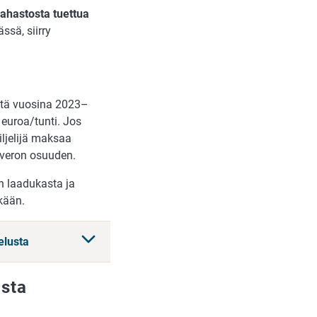
urahastosta tuettua
ssä, siirry
stä vuosina 2023–
euroa/tunti. Jos
ljelijä maksaa
äveron osuuden.
n laadukasta ja
ekään.
elusta
ista