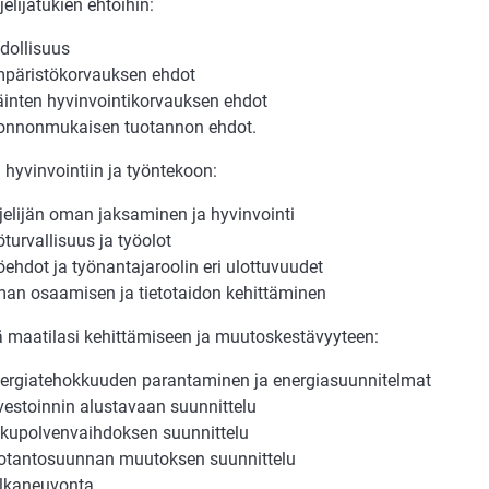
jelijätukien ehtoihin:
dollisuus
päristökorvauksen ehdot
äinten hyvinvointikorvauksen ehdot
onnonmukaisen tuotannon ehdot.
hyvinvointiin ja työntekoon:
ljelijän oman jaksaminen ja hyvinvointi
öturvallisuus ja työolot
öehdot ja työnantajaroolin eri ulottuvuudet
an osaamisen ja tietotaidon kehittäminen
ä maatilasi kehittämiseen ja muutoskestävyyteen:
ergiatehokkuuden parantaminen ja energiasuunnitelmat
vestoinnin alustavaan suunnittelu
kupolvenvaihdoksen suunnittelu
otantosuunnan muutoksen suunnittelu
lkaneuvonta