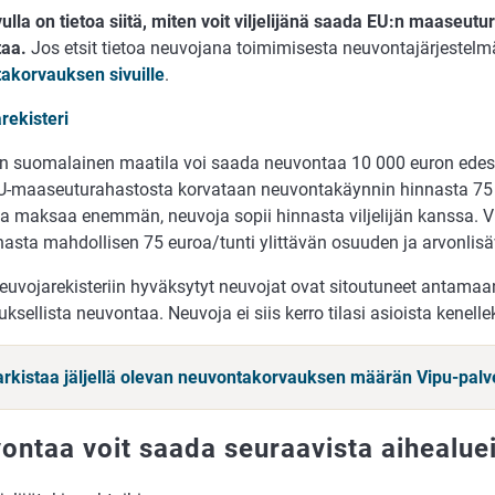
vulla on tietoa siitä, miten voit viljelijänä saada EU:n maaseut
aa.
Jos etsit tietoa neuvojana toimimisesta neuvontajärjestelmä
akorvauksen sivuille
.
rekisteri
n suomalainen maatila voi saada neuvontaa 10 000 euron ede
U-maaseuturahastosta korvataan neuvontakäynnin hinnasta 75 
a maksaa enemmän, neuvoja sopii hinnasta viljelijän kanssa. Vi
asta mahdollisen 75 euroa/tunti ylittävän osuuden ja arvonlis
neuvojarekisteriin hyväksytyt neuvojat ovat sitoutuneet antamaa
ksellista neuvontaa. Neuvoja ei siis kerro tilasi asioista kenell
tarkistaa jäljellä olevan neuvontakorvauksen määrän Vipu-palv
ontaa voit saada seuraavista aihealue