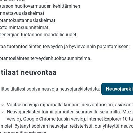
latason huoltovarmuuden kehittäminen
nnattavuuslaskelmat
otantokustannuslaskelmat
iketoimintasuunnitelmat
oenergian tuotannon mahdollisuudet.
aa tuotantoeläinten terveyden ja hyvinvoinnin parantamiseen:
otantoeläinten terveydenhuoltosuunnitelma.
 tilaat neuvontaa
litse tilallesi sopiva neuvoja neuvojarekisteristä:
Neuvojareki
Valitse neuvoja rajaamalla kunnan, neuvontaosion, asiasanan
Neuvojarekisteri toimii parhaiten seuraavilla selaimilla: Mozi
versio), Google Chrome (uusin versio), Internet Explorer 10 t
n olet löytänyt sopivan neuvojan rekisteristä, ota yhteyttä neu