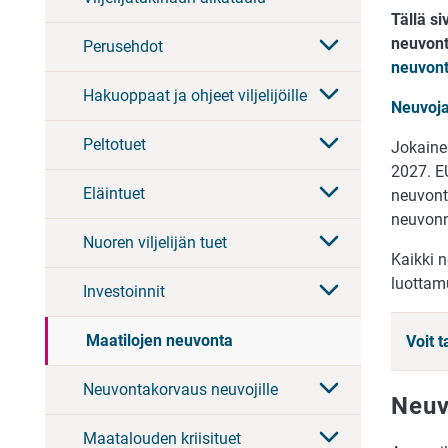
Tällä si
neuvont
Perusehdot
neuvont
Hakuoppaat ja ohjeet viljelijöille
Neuvoja
Peltotuet
Jokaine
2027. E
Eläintuet
neuvont
neuvonn
Nuoren viljelijän tuet
Kaikki 
luottamu
Investoinnit
Maatilojen neuvonta
Voit 
Neuvontakorvaus neuvojille
Neuv
Maatalouden kriisituet