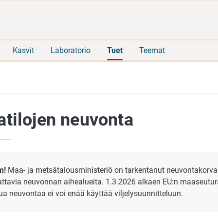
Siirry
Siirry
suoraan
koko
sisältöön
sivuston
hakuun
Kasvit
Laboratorio
Tuet
Teemat
tilojen neuvonta
m!
Maa- ja metsätalousministeriö on tarkentanut neuvontakorva
attavia neuvonnan aihealueita. 1.3.2026 alkaen EU:n maaseutu
ua neuvontaa ei voi enää käyttää viljelysuunnitteluun.