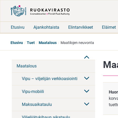
Etusivu
Ajankohtaista
Elintarvikkeet
Eläimet
Etusivu
Tuet
Maatalous
Maatilojen neuvonta
Maa
Maatalous
Vipu – viljelijän verkkoasiointi
Vipu-mobiili
Huo
korv
Maksuaikataulu
tuett
Viljelijätukihaun aikataulu