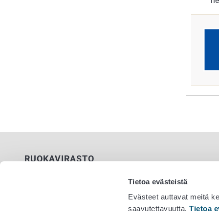
ne
RUOKAVIRASTO
PL 100
Tietoa evästeistä
00027 RUOKAVIRASTO
Evästeet auttavat meitä k
saavutettavuutta.
Tietoa e
Yhteystiedot
Vaihde 029