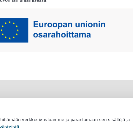
uvonnan tilaamisessa.
ehittämään verkkosivustoamme ja parantamaan sen sisältöjä ja
västeistä
 530 0400