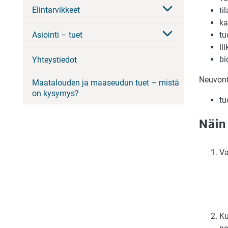
Elintarvikkeet
ti
ka
Asiointi – tuet
tu
li
bi
Yhteystiedot
Neuvont
Maatalouden ja maaseudun tuet – mistä
on kysymys?
tu
Näin
Va
Ku