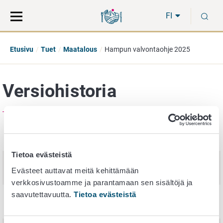
Siirry
Siirry
H
suoraan
koko
FI
sisältöön
sivuston
hakuun
Etusivu
Tuet
Maatalous
Hampun valvontaohje 2025
Versiohistoria
Julkaisupäivä
Nimi
Tietoa evästeistä
10. kesäkuuta
Hampun valvontaohje 2025
Evästeet auttavat meitä kehittämään
2025
verkkosivustoamme ja parantamaan sen sisältöjä ja
saavutettavuutta.
Tietoa evästeistä
20. kesäkuuta
Hampun valvontaohje 2024
2024