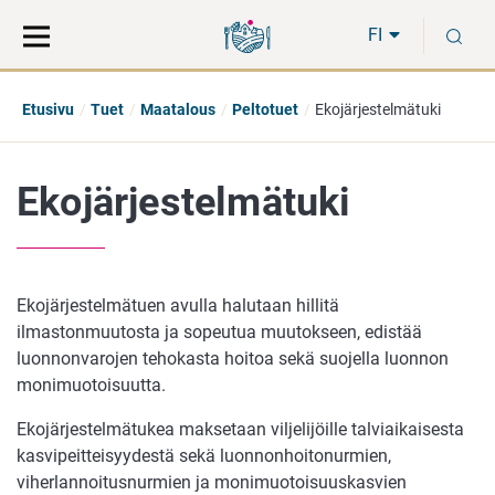
Siirry
Siirry
H
suoraan
koko
FI
sisältöön
sivuston
hakuun
Etusivu
Tuet
Maatalous
Peltotuet
Ekojärjestelmätuki
Ekojärjestelmätuki
Ekojärjestelmätuen avulla halutaan hillitä
ilmastonmuutosta ja sopeutua muutokseen, edistää
luonnonvarojen tehokasta hoitoa sekä suojella luonnon
monimuotoisuutta.
Ekojärjestelmätukea maksetaan viljelijöille talviaikaisesta
kasvipeitteisyydestä sekä luonnonhoitonurmien,
viherlannoitusnurmien ja monimuotoisuuskasvien