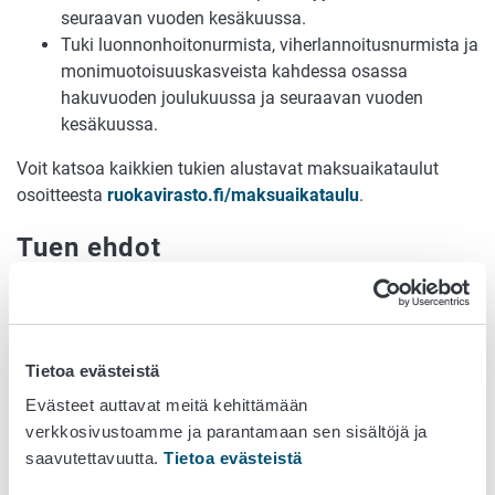
seuraavan vuoden kesäkuussa.
Tuki luonnonhoitonurmista, viherlannoitusnurmista ja
monimuotoisuuskasveista kahdessa osassa
hakuvuoden joulukuussa ja seuraavan vuoden
kesäkuussa.
Voit katsoa kaikkien tukien alustavat maksuaikataulut
osoitteesta
ruokavirasto.fi/maksuaikataulu
.
Tuen ehdot
Ekojärjestelmätuen hakuehdot
Peltotukien hakuopas
Vipu-palvelun ohjeet
Tietoa evästeistä
Näin haet tukea
Evästeet auttavat meitä kehittämään
verkkosivustoamme ja parantamaan sen sisältöjä ja
Voit hakea tukea vuosittain Vipu-palvelussa touko–
saavutettavuutta.
Tietoa evästeistä
kesäkuussa peltotukien haussa.