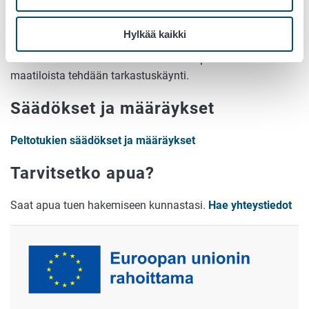
Ennen tuen maksamista viranomainen tarkastaa kaikki
Hylkää kaikki
tukihakemukset ja varmistaa, että tuen ehdot täyttyvät.
Tämän lisäksi vuosittain noin kahdelle prosentille
maatiloista tehdään tarkastuskäynti.
Säädökset ja määräykset
Peltotukien säädökset ja määräykset
Tarvitsetko apua?
Saat apua tuen hakemiseen kunnastasi.
Hae yhteystiedot