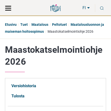
Siirry
Siirry
H
suoraan
koko
FI
sisältöön
sivuston
hakuun
Etusivu
Tuet
Maatalous
Peltotuet
Maatalousluonnon ja
maiseman hoitosopimus
Maastokatselmointiohje 2026
Maastokatselmointiohje
2026
Versiohistoria
Tulosta