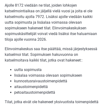
Ajolle 8172 viedään ne tilat, joiden lohkojen
katselmointiaikaa on jäljellä vielä vuosi ja joita ei ole
katselmoitu ajolla 7972. Lisäksi ajolle viedään kaikki
uutta sopimusta ja lisäalaa voimassa olevaan
sopimukseen hakeneet tilat. Elinvoimakeskuksen
sopimuskäsittelijät voivat viedä lisäksi itse haluamiaan
tiloja ajolle vuonna 2026.
Elinvoimakeskus saa itse päättää, missä järjestyksessä
katselmoi tilat. Sopimuksen hakuvuonna on
katselmoitava kaikki tilat, jotka ovat hakeneet::
uutta sopimusta
lisäalaa voimassa olevaan sopimukseen
kunnostusraivaustoimenpidettä
aitaustoimenpidettä
petoaitaustoimenpidettä
Tilat, jotka eivät ole hakeneet yksivuotista toimenpidettä