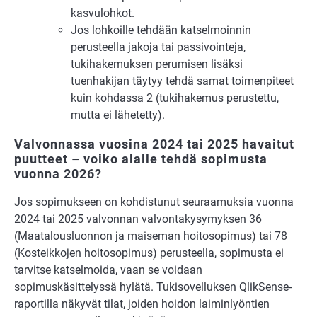
kasvulohkot.
Jos lohkoille tehdään katselmoinnin
perusteella jakoja tai passivointeja,
tukihakemuksen perumisen lisäksi
tuenhakijan täytyy tehdä samat toimenpiteet
kuin kohdassa 2 (tukihakemus perustettu,
mutta ei lähetetty).
Valvonnassa vuosina 2024 tai 2025 havaitut
puutteet – voiko alalle tehdä sopimusta
vuonna 2026?
Jos sopimukseen on kohdistunut seuraamuksia vuonna
2024 tai 2025 valvonnan valvontakysymyksen 36
(Maatalousluonnon ja maiseman hoitosopimus) tai 78
(Kosteikkojen hoitosopimus) perusteella, sopimusta ei
tarvitse katselmoida, vaan se voidaan
sopimuskäsittelyssä hylätä. Tukisovelluksen QlikSense-
raportilla näkyvät tilat, joiden hoidon laiminlyöntien