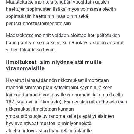
Maastokatselmointeja tehdään vuosittain uusien
haettujen sopimusten lisäksi myös voimassa oleviin
sopimuksiin haettuihin lisäaloihin sekä
peruskunnostustoimenpiteisiin.
Maastokatselmoinnit voidaan aloittaa heti peltotukien
haun päättymisen jälkeen, kun Ruokavirasto on antanut
siihen Pikantissa luvan.
Ilmoitukset laiminlyönneistä muille
viranomaisille
Havaitut lainsäädännön rikkomukset ilmoitetaan
mahdollisimman pian katselmointikäynnin jälkeen
lainsäädännöstä vastaaville viranomaisille lomakkeella
182 (saatavilla Pikantista). Esimerkiksi nitraattiasetuksen
rikkomukset ilmoitetaan kunnan
ympäristönsuojeluviranomaiselle ja epäilyt eläinten
hyvinvointivaatimusten laiminlyönneistä
aluehallintoviraston läänineläinlääkärille.