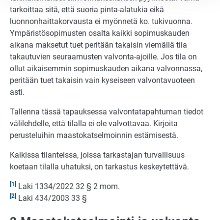
tarkoittaa sitä, että suoria pinta-alatukia eikä
luonnonhaittakorvausta ei myönnetä ko. tukivuonna.
Ympäristösopimusten osalta kaikki sopimuskauden
aikana maksetut tuet peritään takaisin viemällä tila
takautuvien seuraamusten valvonta-ajoille. Jos tila on
ollut aikaisemmin sopimuskauden aikana valvonnassa,
peritään tuet takaisin vain kyseiseen valvontavuoteen
asti.
Tallenna tässä tapauksessa valvontatapahtuman tiedot
välilehdelle, että tilalla ei ole valvottavaa. Kirjoita
perusteluihin maastokatselmoinnin estämisestä.
Kaikissa tilanteissa, joissa tarkastajan turvallisuus
koetaan tilalla uhatuksi, on tarkastus keskeytettävä.
[1]
Laki 1334/2022 32 § 2 mom.
[2]
Laki 434/2003 33 §