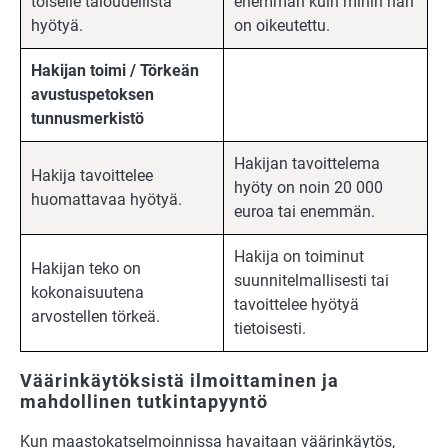
toiselle taloudellista
enemmän kuin mihin hän
hyötyä.
on oikeutettu.
Hakijan toimi / Törkeän
avustuspetoksen
tunnusmerkistö
Hakijan tavoittelema
Hakija tavoittelee
hyöty on noin 20 000
huomattavaa hyötyä.
euroa tai enemmän.
Hakija on toiminut
Hakijan teko on
suunnitelmallisesti tai
kokonaisuutena
tavoittelee hyötyä
arvostellen törkeä.
tietoisesti.
Väärinkäytöksistä ilmoittaminen ja
mahdollinen tutkintapyyntö
Kun maastokatselmoinnissa havaitaan väärinkäytös,