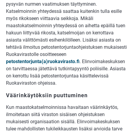
pysyvän nurmen vaatimuksen täyttyminen.
Katselmoinnin yhteydessä saattaa kuitenkin tulla esille
myös rikokseen viittaavia seikkoja. Mikäli
maastokatselmoinnin yhteydessä on aihetta epäillä tuen
hakuun liittyvää rikosta, katselmoijan on kerrottava
asiasta välittömästi esihenkilölleen. Lisäksi asiasta on
tehtävä ilmoitus petostentorjuntaohjeistuksen mukaisesti
Ruokavirastolle osoitteeseen
petostentorjunta(a)ruokavirasto.fi
. Elinvoimakeskuksen
on tarvittaessa jätettävä tutkintapyyntö poliisille. Asiasta
on kerrottu lisää petostentorjuntaa käsittelevissä
Ruokaviraston ohjeissa.
Väärinkäytöksiin puuttuminen
Kun maastokatselmoinnissa havaitaan väärinkäytös,
ilmoitetaan siitä viraston sisäisen ohjeistuksen
mukaisesti organisaation sisällä. Elinvoimakeskuksen
tulee mahdollisten tukileikkausten lisäksi arvioida tarve