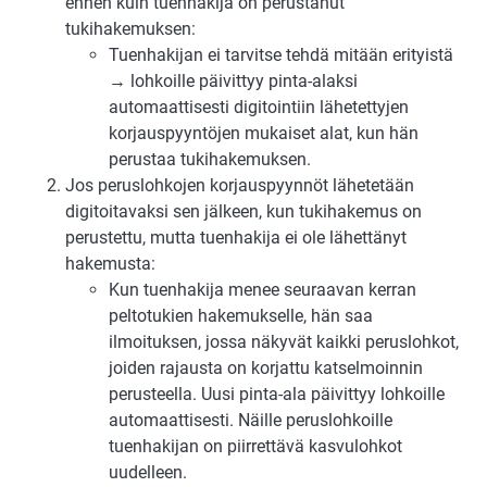
ennen kuin tuenhakija on perustanut
tukihakemuksen:
Tuenhakijan ei tarvitse tehdä mitään erityistä
→ lohkoille päivittyy pinta-alaksi
automaattisesti digitointiin lähetettyjen
korjauspyyntöjen mukaiset alat, kun hän
perustaa tukihakemuksen.
Jos peruslohkojen korjauspyynnöt lähetetään
digitoitavaksi sen jälkeen, kun tukihakemus on
perustettu, mutta tuenhakija ei ole lähettänyt
hakemusta:
Kun tuenhakija menee seuraavan kerran
peltotukien hakemukselle, hän saa
ilmoituksen, jossa näkyvät kaikki peruslohkot,
joiden rajausta on korjattu katselmoinnin
perusteella. Uusi pinta-ala päivittyy lohkoille
automaattisesti. Näille peruslohkoille
tuenhakijan on piirrettävä kasvulohkot
uudelleen.