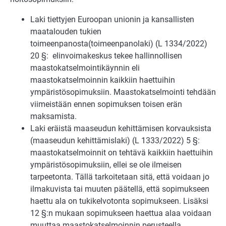
Laki tiettyjen Euroopan unionin ja kansallisten
maatalouden tukien
toimeenpanosta(toimeenpanolaki) (L 1334/2022)
20 §: elinvoimakeskus tekee hallinnollisen
maastokatselmointikäynnin eli
maastokatselmoinnin kaikkiin haettuihin
ympäristösopimuksiin. Maastokatselmointi tehdään
viimeistään ennen sopimuksen toisen erän
maksamista.
Laki eräistä maaseudun kehittämisen korvauksista
(maaseudun kehittämislaki) (L 1333/2022) 5 §:
maastokatselmoinnit on tehtävä kaikkiin haettuihin
ympäristösopimuksiin, ellei se ole ilmeisen
tarpeetonta. Tällä tarkoitetaan sitä, että voidaan jo
ilmakuvista tai muuten päätellä, että sopimukseen
haettu ala on tukikelvotonta sopimukseen. Lisäksi
12 §:n mukaan sopimukseen haettua alaa voidaan
muuttaa maastokatselmoinnin perusteella.