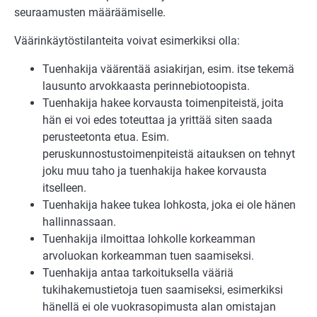
seuraamusten määräämiselle.
Väärinkäytöstilanteita voivat esimerkiksi olla:
Tuenhakija väärentää asiakirjan, esim. itse tekemä
lausunto arvokkaasta perinnebiotoopista.
Tuenhakija hakee korvausta toimenpiteistä, joita
hän ei voi edes toteuttaa ja yrittää siten saada
perusteetonta etua. Esim.
peruskunnostustoimenpiteistä aitauksen on tehnyt
joku muu taho ja tuenhakija hakee korvausta
itselleen.
Tuenhakija hakee tukea lohkosta, joka ei ole hänen
hallinnassaan.
Tuenhakija ilmoittaa lohkolle korkeamman
arvoluokan korkeamman tuen saamiseksi.
Tuenhakija antaa tarkoituksella vääriä
tukihakemustietoja tuen saamiseksi, esimerkiksi
hänellä ei ole vuokrasopimusta alan omistajan