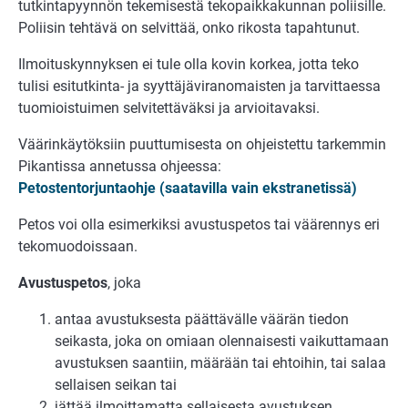
tutkintapyynnön tekemisestä tekopaikkakunnan poliisille.
Poliisin tehtävä on selvittää, onko rikosta tapahtunut.
Ilmoituskynnyksen ei tule olla kovin korkea, jotta teko
tulisi esitutkinta- ja syyttäjäviranomaisten ja tarvittaessa
tuomioistuimen selvitettäväksi ja arvioitavaksi.
Väärinkäytöksiin puuttumisesta on ohjeistettu tarkemmin
Pikantissa annetussa ohjeessa:
Petostentorjuntaohje (saatavilla vain ekstranetissä)
Petos voi olla esimerkiksi avustuspetos tai väärennys eri
tekomuodoissaan.
Avustuspetos
, joka
antaa avustuksesta päättävälle väärän tiedon
seikasta, joka on omiaan olennaisesti vaikuttamaan
avustuksen saantiin, määrään tai ehtoihin, tai salaa
sellaisen seikan tai
jättää ilmoittamatta sellaisesta avustuksen