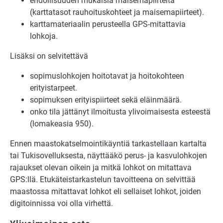
ehdollisuuden mukaisia maisemapiirteitä
(karttatasot rauhoituskohteet ja maisemapiirteet).
karttamateriaalin perusteella GPS-mitattavia
lohkoja.
Lisäksi on selvitettävä
sopimuslohkojen hoitotavat ja hoitokohteen
erityistarpeet.
sopimuksen erityispiirteet sekä eläinmäärä.
onko tila jättänyt ilmoitusta ylivoimaisesta esteestä
(lomakeasia 950).
Ennen maastokatselmointikäyntiä tarkastellaan kartalta
tai Tukisovelluksesta, näyttääkö perus- ja kasvulohkojen
rajaukset olevan oikein ja mitkä lohkot on mitattava
GPS:llä. Etukäteistarkastelun tavoitteena on selvittää
maastossa mitattavat lohkot eli sellaiset lohkot, joiden
digitoinnissa voi olla virhettä.