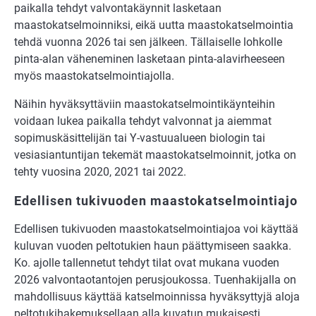
paikalla tehdyt valvontakäynnit lasketaan
maastokatselmoinniksi, eikä uutta maastokatselmointia
tehdä vuonna 2026 tai sen jälkeen. Tällaiselle lohkolle
pinta-alan väheneminen lasketaan pinta-alavirheeseen
myös maastokatselmointiajolla.
Näihin hyväksyttäviin maastokatselmointikäynteihin
voidaan lukea paikalla tehdyt valvonnat ja aiemmat
sopimuskäsittelijän tai Y-vastuualueen biologin tai
vesiasiantuntijan tekemät maastokatselmoinnit, jotka on
tehty vuosina 2020, 2021 tai 2022.
Edellisen tukivuoden maastokatselmointiajo
Edellisen tukivuoden maastokatselmointiajoa voi käyttää
kuluvan vuoden peltotukien haun päättymiseen saakka.
Ko. ajolle tallennetut tehdyt tilat ovat mukana vuoden
2026 valvontaotantojen perusjoukossa. Tuenhakijalla on
mahdollisuus käyttää katselmoinnissa hyväksyttyjä aloja
peltotukihakemuksellaan alla kuvatun mukaisesti.