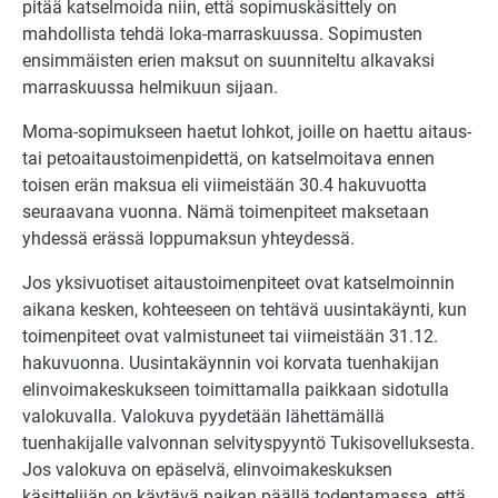
pitää katselmoida niin, että sopimuskäsittely on
mahdollista tehdä loka-marraskuussa. Sopimusten
ensimmäisten erien maksut on suunniteltu alkavaksi
marraskuussa helmikuun sijaan.
Moma-sopimukseen haetut lohkot, joille on haettu aitaus-
tai petoaitaustoimenpidettä, on katselmoitava ennen
toisen erän maksua eli viimeistään 30.4 hakuvuotta
seuraavana vuonna. Nämä toimenpiteet maksetaan
yhdessä erässä loppumaksun yhteydessä.
Jos yksivuotiset aitaustoimenpiteet ovat katselmoinnin
aikana kesken, kohteeseen on tehtävä uusintakäynti, kun
toimenpiteet ovat valmistuneet tai viimeistään 31.12.
hakuvuonna. Uusintakäynnin voi korvata tuenhakijan
elinvoimakeskukseen toimittamalla paikkaan sidotulla
valokuvalla. Valokuva pyydetään lähettämällä
tuenhakijalle valvonnan selvityspyyntö Tukisovelluksesta.
Jos valokuva on epäselvä, elinvoimakeskuksen
käsittelijän on käytävä paikan päällä todentamassa, että