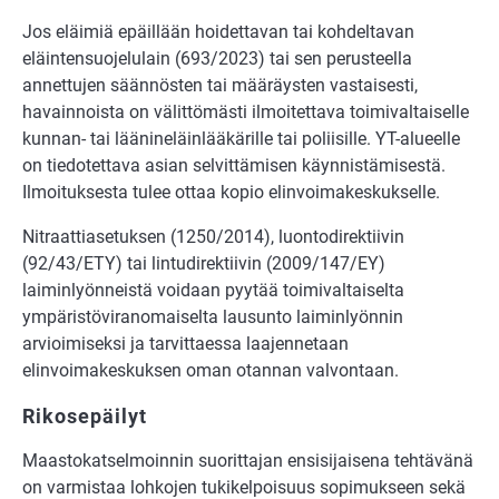
Jos eläimiä epäillään hoidettavan tai kohdeltavan
eläintensuojelulain (693/2023) tai sen perusteella
annettujen säännösten tai määräysten vastaisesti,
havainnoista on välittömästi ilmoitettava toimivaltaiselle
kunnan- tai läänineläinlääkärille tai poliisille. YT-alueelle
on tiedotettava asian selvittämisen käynnistämisestä.
Ilmoituksesta tulee ottaa kopio elinvoimakeskukselle.
Nitraattiasetuksen (1250/2014), luontodirektiivin
(92/43/ETY) tai lintudirektiivin (2009/147/EY)
laiminlyönneistä voidaan pyytää toimivaltaiselta
ympäristöviranomaiselta lausunto laiminlyönnin
arvioimiseksi ja tarvittaessa laajennetaan
elinvoimakeskuksen oman otannan valvontaan.
Rikosepäilyt
Maastokatselmoinnin suorittajan ensisijaisena tehtävänä
on varmistaa lohkojen tukikelpoisuus sopimukseen sekä