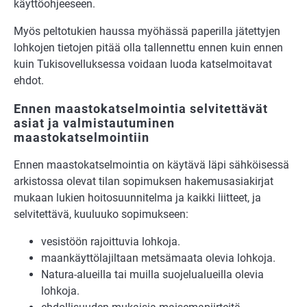
käyttöohjeeseen.
Myös peltotukien haussa myöhässä paperilla jätettyjen
lohkojen tietojen pitää olla tallennettu ennen kuin ennen
kuin Tukisovelluksessa voidaan luoda katselmoitavat
ehdot.
Ennen maastokatselmointia selvitettävät
asiat ja valmistautuminen
maastokatselmointiin
Ennen maastokatselmointia on käytävä läpi sähköisessä
arkistossa olevat tilan sopimuksen hakemusasiakirjat
mukaan lukien hoitosuunnitelma ja kaikki liitteet, ja
selvitettävä, kuuluuko sopimukseen:
vesistöön rajoittuvia lohkoja.
maankäyttölajiltaan metsämaata olevia lohkoja.
Natura-alueilla tai muilla suojelualueilla olevia
lohkoja.