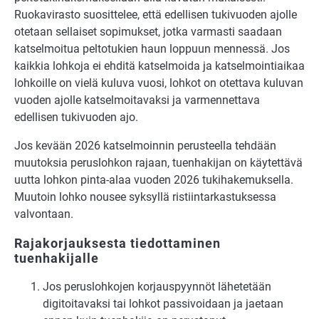
Ruokavirasto suosittelee, että edellisen tukivuoden ajolle
otetaan sellaiset sopimukset, jotka varmasti saadaan
katselmoitua peltotukien haun loppuun mennessä. Jos
kaikkia lohkoja ei ehditä katselmoida ja katselmointiaikaa
lohkoille on vielä kuluva vuosi, lohkot on otettava kuluvan
vuoden ajolle katselmoitavaksi ja varmennettava
edellisen tukivuoden ajo.
Jos kevään 2026 katselmoinnin perusteella tehdään
muutoksia peruslohkon rajaan, tuenhakijan on käytettävä
uutta lohkon pinta-alaa vuoden 2026 tukihakemuksella.
Muutoin lohko nousee syksyllä ristiintarkastuksessa
valvontaan.
Rajakorjauksesta tiedottaminen
tuenhakijalle
Jos peruslohkojen korjauspyynnöt lähetetään
digitoitavaksi tai lohkot passivoidaan ja jaetaan