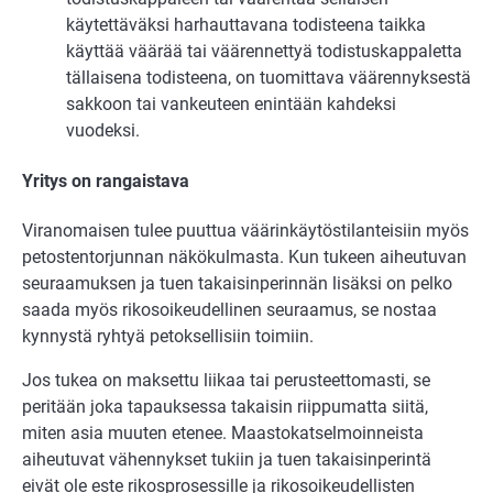
käytettäväksi harhauttavana todisteena taikka
käyttää väärää tai väärennettyä todistuskappaletta
tällaisena todisteena, on tuomittava väärennyksestä
sakkoon tai vankeuteen enintään kahdeksi
vuodeksi.
Yritys on rangaistava
Viranomaisen tulee puuttua väärinkäytöstilanteisiin myös
petostentorjunnan näkökulmasta. Kun tukeen aiheutuvan
seuraamuksen ja tuen takaisinperinnän lisäksi on pelko
saada myös rikosoikeudellinen seuraamus, se nostaa
kynnystä ryhtyä petoksellisiin toimiin.
Jos tukea on maksettu liikaa tai perusteettomasti, se
peritään joka tapauksessa takaisin riippumatta siitä,
miten asia muuten etenee. Maastokatselmoinneista
aiheutuvat vähennykset tukiin ja tuen takaisinperintä
eivät ole este rikosprosessille ja rikosoikeudellisten