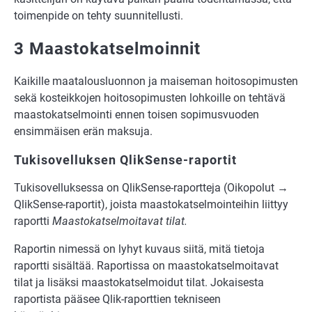
toimenpide on tehty suunnitellusti.
3 Maastokatselmoinnit
Kaikille maatalousluonnon ja maiseman hoitosopimusten
sekä kosteikkojen hoitosopimusten lohkoille on tehtävä
maastokatselmointi ennen toisen sopimusvuoden
ensimmäisen erän maksuja.
Tukisovelluksen QlikSense-raportit
Tukisovelluksessa on QlikSense-raportteja (Oikopolut →
QlikSense-raportit), joista maastokatselmointeihin liittyy
raportti
Maastokatselmoitavat tilat.
Raportin nimessä on lyhyt kuvaus siitä, mitä tietoja
raportti sisältää. Raportissa on maastokatselmoitavat
tilat ja lisäksi maastokatselmoidut tilat. Jokaisesta
raportista pääsee Qlik-raporttien tekniseen