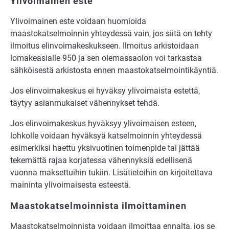
Ylivoimainen este
Ylivoimainen este voidaan huomioida
maastokatselmoinnin yhteydessä vain, jos siitä on tehty
ilmoitus elinvoimakeskukseen. Ilmoitus arkistoidaan
lomakeasialle 950 ja sen olemassaolon voi tarkastaa
sähköisestä arkistosta ennen maastokatselmointikäyntiä.
Jos elinvoimakeskus ei hyväksy ylivoimaista estettä,
täytyy asianmukaiset vähennykset tehdä.
Jos elinvoimakeskus hyväksyy ylivoimaisen esteen,
lohkolle voidaan hyväksyä katselmoinnin yhteydessä
esimerkiksi haettu yksivuotinen toimenpide tai jättää
tekemättä rajaa korjatessa vähennyksiä edellisenä
vuonna maksettuihin tukiin. Lisätietoihin on kirjoitettava
maininta ylivoimaisesta esteestä.
Maastokatselmoinnista ilmoittaminen
Maastokatselmoinnista voidaan ilmoittaa ennalta, jos se