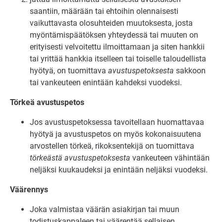
saantiin, määrään tai ehtoihin olennaisesti
vaikuttavasta olosuhteiden muutoksesta, josta
myöntämispäätöksen yhteydessä tai muuten on
erityisesti velvoitettu ilmoittamaan ja siten hankkii
tai yrittää hankkia itselleen tai toiselle taloudellista
hyötyä, on tuomittava
avustuspetoksesta
sakkoon
tai vankeuteen enintään kahdeksi vuodeksi.
Törkeä avustuspetos
Jos avustuspetoksessa tavoitellaan huomattavaa
hyötyä ja avustuspetos on myös kokonaisuutena
arvostellen törkeä, rikoksentekijä on tuomittava
törkeästä avustuspetoksesta
vankeuteen vähintään
neljäksi kuukaudeksi ja enintään neljäksi vuodeksi.
Väärennys
Joka valmistaa väärän asiakirjan tai muun
todistuskappaleen tai väärentää sellaisen