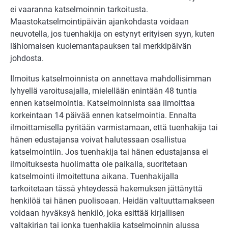
ei vaaranna katselmoinnin tarkoitusta.
Maastokatselmointipäivän ajankohdasta voidaan
neuvotella, jos tuenhakija on estynyt erityisen syyn, kuten
lähiomaisen kuolemantapauksen tai merkkipäivän
johdosta.
Ilmoitus katselmoinnista on annettava mahdollisimman
lyhyellä varoitusajalla, mielellään enintään 48 tuntia
ennen katselmointia. Katselmoinnista saa ilmoittaa
korkeintaan 14 päivää ennen katselmointia. Ennalta
ilmoittamisella pyritään varmistamaan, että tuenhakija tai
hänen edustajansa voivat halutessaan osallistua
katselmointiin. Jos tuenhakija tai hänen edustajansa ei
ilmoituksesta huolimatta ole paikalla, suoritetaan
katselmointi ilmoitettuna aikana. Tuenhakijalla
tarkoitetaan tässä yhteydessä hakemuksen jättänyttä
henkilöä tai hänen puolisoaan. Heidän valtuuttamakseen
voidaan hyväksyä henkilö, joka esittää kirjallisen
valtakirjan tai jonka tuenhakija katselmoinnin alussa