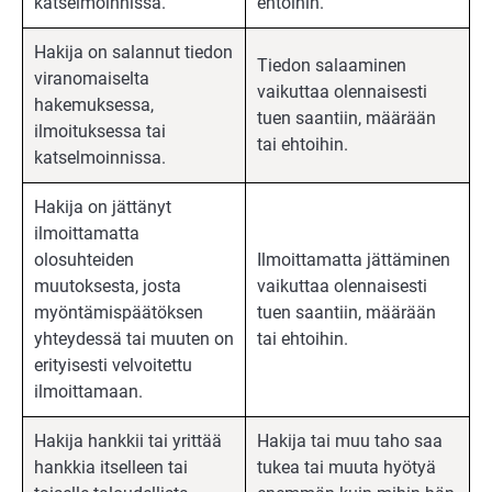
katselmoinnissa.
ehtoihin.
Hakija on salannut tiedon
Tiedon salaaminen
viranomaiselta
vaikuttaa olennaisesti
hakemuksessa,
tuen saantiin, määrään
ilmoituksessa tai
tai ehtoihin.
katselmoinnissa.
Hakija on jättänyt
ilmoittamatta
olosuhteiden
Ilmoittamatta jättäminen
muutoksesta, josta
vaikuttaa olennaisesti
myöntämispäätöksen
tuen saantiin, määrään
yhteydessä tai muuten on
tai ehtoihin.
erityisesti velvoitettu
ilmoittamaan.
Hakija hankkii tai yrittää
Hakija tai muu taho saa
hankkia itselleen tai
tukea tai muuta hyötyä