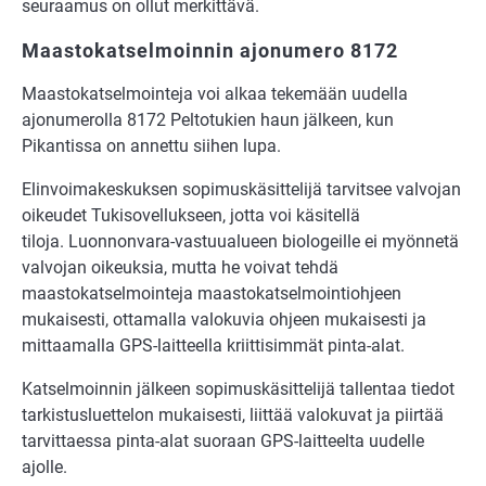
seuraamus on ollut merkittävä.
Maastokatselmoinnin ajonumero 8172
Maastokatselmointeja voi alkaa tekemään uudella
ajonumerolla 8172 Peltotukien haun jälkeen, kun
Pikantissa on annettu siihen lupa.
Elinvoimakeskuksen sopimuskäsittelijä tarvitsee valvojan
oikeudet Tukisovellukseen, jotta voi käsitellä
tiloja. Luonnonvara-vastuualueen biologeille ei myönnetä
valvojan oikeuksia, mutta he voivat tehdä
maastokatselmointeja maastokatselmointiohjeen
mukaisesti, ottamalla valokuvia ohjeen mukaisesti ja
mittaamalla GPS-laitteella kriittisimmät pinta-alat.
Katselmoinnin jälkeen sopimuskäsittelijä tallentaa tiedot
tarkistusluettelon mukaisesti, liittää valokuvat ja piirtää
tarvittaessa pinta-alat suoraan GPS-laitteelta uudelle
ajolle.