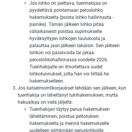
Jos lohko on jaettava, tuenhakijaa on
pyydettävä poistamaan peruslohko
hakemukselta (poista lohko hallinnasta -
painike). Tämän jälkeen lohko pitää
väliaikaisesti poistaa sopimukselle
hyväksyttyjen lohkojen taulukosta ja
palauttaa jaon jälkeen takaisin. Sen jälkeen
lohkon voi passivoida tai jakaa
peruslohkohallinnassa vuodelle 2026.
Tuenhakijalle on ilmoitettava uudet
lohkotunnukset, jotta hän voi liittää he
hakemukselleen.
Jos katselmointikorjaukset tehdään sen jälkeen, kun
tuenhakija on lähettänyt tukihakemuksen, mutta
hakuaikaa on vielä jäljellä:
Tuenhakijan täytyy perua hakemuksen
lähettäminen, poistua peltotukien
hakemukselta ja mennä hakemukselle
uudelleen piirtämään peruslohkoille