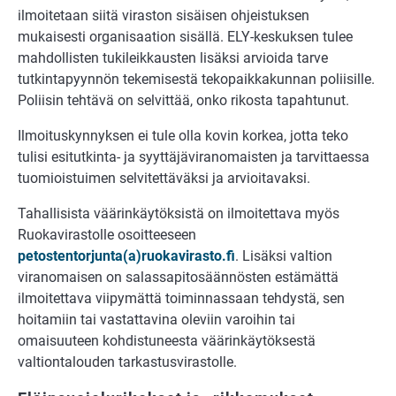
ilmoitetaan siitä viraston sisäisen ohjeistuksen
mukaisesti organisaation sisällä. ELY-keskuksen tulee
mahdollisten tukileikkausten lisäksi arvioida tarve
tutkintapyynnön tekemisestä tekopaikkakunnan poliisille.
Poliisin tehtävä on selvittää, onko rikosta tapahtunut.
Ilmoituskynnyksen ei tule olla kovin korkea, jotta teko
tulisi esitutkinta- ja syyttäjäviranomaisten ja tarvittaessa
tuomioistuimen selvitettäväksi ja arvioitavaksi.
Tahallisista väärinkäytöksistä on ilmoitettava myös
Ruokavirastolle osoitteeseen
petostentorjunta(a)ruokavirasto.fi
. Lisäksi valtion
viranomaisen on salassapitosäännösten estämättä
ilmoitettava viipymättä toiminnassaan tehdystä, sen
hoitamiin tai vastattavina oleviin varoihin tai
omaisuuteen kohdistuneesta väärinkäytöksestä
valtiontalouden tarkastusvirastolle.