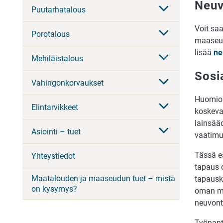
Neuv
Puutarhatalous
Voit sa
Porotalous
maaseut
lisää
ne
Mehiläistalous
Sosi
Vahingonkorvaukset
Huomioi
Elintarvikkeet
koskeva
lainsääd
Asiointi – tuet
vaatimu
Tässä e
Yhteystiedot
tapaus o
Maatalouden ja maaseudun tuet – mistä
tapausko
on kysymys?
oman ma
neuvont
Työnanta