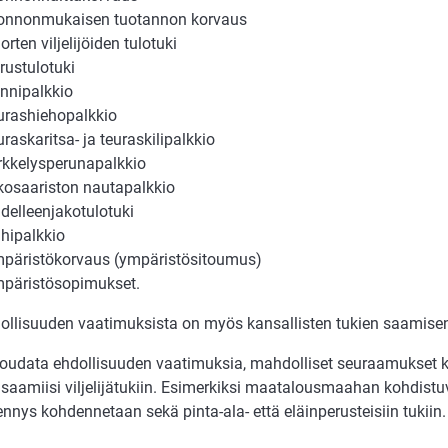
onnonmukaisen tuotannon korvaus
orten viljelijöiden tulotuki
rustulotuki
nnipalkkio
urashiehopalkkio
uraskaritsa- ja teuraskilipalkkio
rkkelysperunapalkkio
kosaariston nautapalkkio
delleenjakotulotuki
hipalkkio
päristökorvaus (ympäristösitoumus)
päristösopimukset.
ollisuuden vaatimuksista on myös kansallisten tukien saamise
noudata ehdollisuuden vaatimuksia, mahdolliset seuraamukset k
 saamiisi viljelijätukiin. Esimerkiksi maatalousmaahan kohdistu
nnys kohdennetaan sekä pinta-ala- että eläinperusteisiin tukiin.