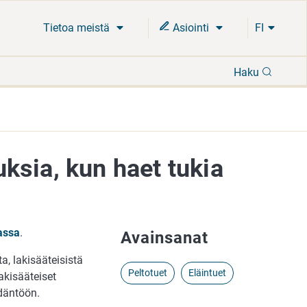
Tietoa meistä
Asiointi
FI
Hae
Haku
ksia, kun haet tukia
assa
.
Avainsanat
, lakisääteisistä
Peltotuet
Eläintuet
akisääteiset
ädäntöön.