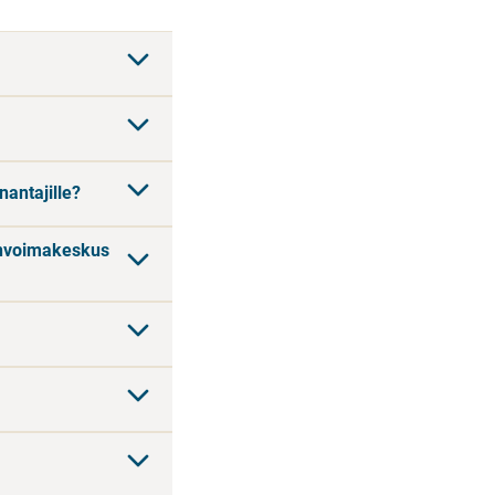
antajille?
invoimakeskus