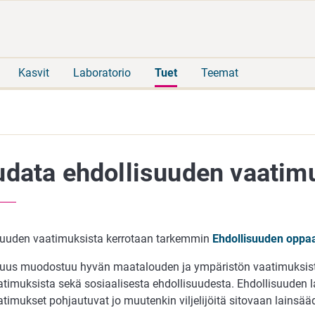
Siirry
Siirry
suoraan
koko
sisältöön
sivuston
hakuun
Kasvit
Laboratorio
Tuet
Teemat
data ehdollisuuden vaatimu
suuden vaatimuksista kerrotaan tarkemmin
Ehdollisuuden oppa
suus muodostuu hyvän maatalouden ja ympäristön vaatimuksista
atimuksista sekä sosiaalisesta ehdollisuudesta. Ehdollisuuden l
atimukset pohjautuvat jo muutenkin viljelijöitä sitovaan lainsä