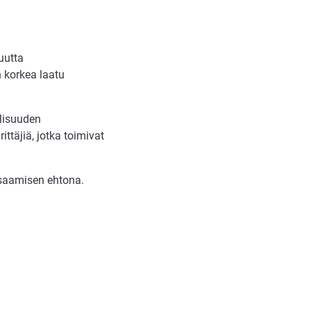
uutta
n korkea laatu
llisuuden
täjiä, jotka toimivat
 saamisen ehtona.