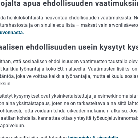
ojalta apua ehdollisuuden vaatimuksii
ada henkilökohtaista neuvontaa ehdollisuuden vaatimuksista. N
urahastosta ja on sinulle edullista – maksat vain arvonlisäver
uvonnasta.
aalisen ehdollisuuden usein kysytyt k
than, että sosiaalisen ehdollisuuden vaatimusten taustalla ole
t kaikkia työnantajia koko EU:n alueella. Vaatimusten lisäksi o
äntöä, joka velvoittaa kaikkia työnantajia, mutta ei kuulu sosia
ksiin.
sitetyt kysymykset ovat yksinkertaistettuja ja esimerkinomaisia
n aina yksittäistapaus, joten ne on tarkasteltava aina siitä läh
htaisesti, jotta voidaan tehdä oikeudenmukainen ratkaisu. Jos 
atilan kohdalla, kannattaa ottaa yhteyttä työsuojeluviranomai
apalveluun.
jan velvoitteisiin voit tutustua
työsuojelu.fi-sivustolla
.