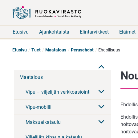
Etusivu
Ajankohtaista
Elintarvikkeet
Eläimet
Etusivu
Tuet
Maatalous
Perusehdot
Ehdollisuus
Nou
Maatalous
Vipu – viljelijän verkkoasiointi
Ehdolli
Vipu-mobiili
Ehdolli
Maksuaikataulu
hoitova
hoitova
Viljelijätukihaun aikataulu