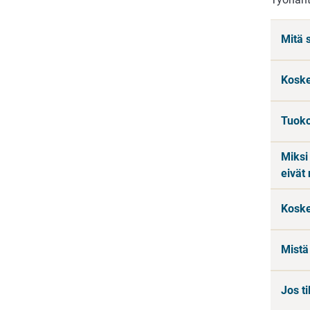
Mitä 
Koske
Tuoko
Miksi
eivät
Koske
Mistä
Jos t