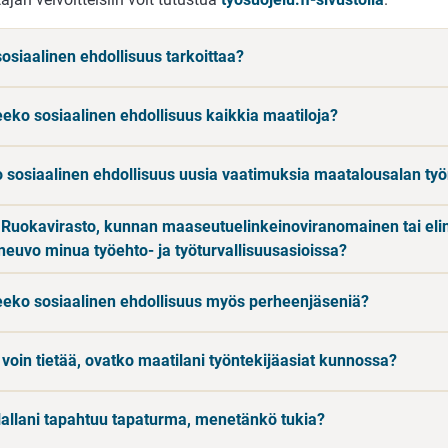
sosiaalinen ehdollisuus tarkoittaa?
eko sosiaalinen ehdollisuus kaikkia maatiloja?
 sosiaalinen ehdollisuus uusia vaatimuksia maatalousalan työn
 Ruokavirasto, kunnan maaseutuelinkeinoviranomainen tai el
 neuvo minua työehto- ja työturvallisuusasioissa?
eko sosiaalinen ehdollisuus myös perheenjäseniä?
 voin tietää, ovatko maatilani työntekijäasiat kunnossa?
ilallani tapahtuu tapaturma, menetänkö tukia?