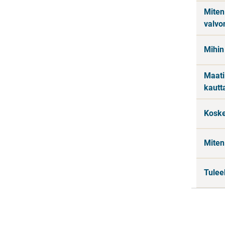
Miten
valvo
Mihin
Maatil
kautt
Koske
Miten
Tulee