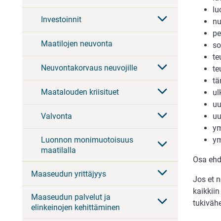
lu
Investoinnit
nu
pe
Maatilojen neuvonta
so
te
Neuvontakorvaus neuvojille
te
tä
Maatalouden kriisituet
ul
uu
uu
Valvonta
ym
Luonnon monimuotoisuus
ym
maatilalla
Osa ehd
Maaseudun yrittäjyys
Jos et 
kaikkiin
Maaseudun palvelut ja
tukivähe
elinkeinojen kehittäminen