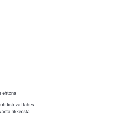
n ehtona.
ohdistuvat lähes
vasta rikkeestä