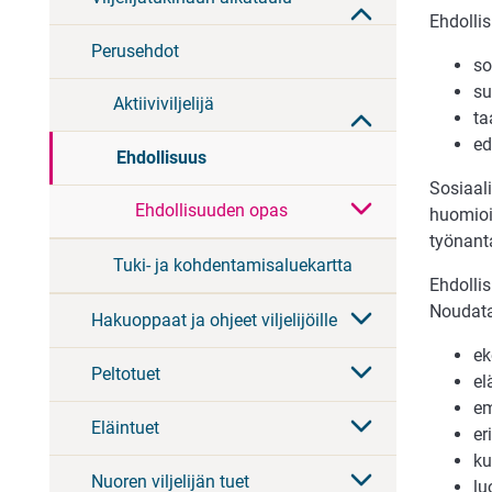
Ehdolli
Perusehdot
so
su
Aktiiviviljelijä
ta
ed
Ehdollisuus
Sosiaali
Ehdollisuuden opas
huomioi
työnant
Tuki- ja kohdentamisaluekartta
Ehdolli
Noudata
Hakuoppaat ja ohjeet viljelijöille
ek
Peltotuet
el
em
Eläintuet
er
ku
Nuoren viljelijän tuet
lu