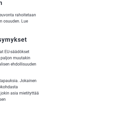
n
euvonta rahoitetaan
on osuuden. Lue
ysymykset
vat EU-säädökset
n paljon muutakin
alisen ehdollisuuden
 tapauksia. Jokainen
tökohdasta
jokin asia mietityttää
sen