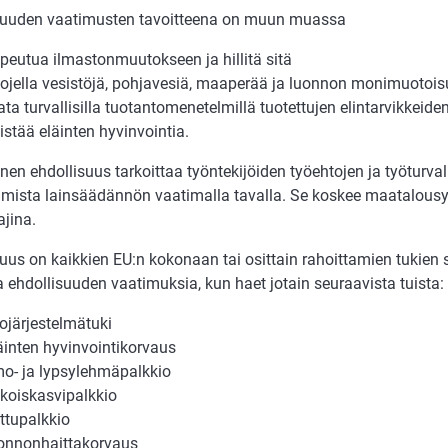
suuden vaatimusten tavoitteena on muun muassa
peutua ilmastonmuutokseen ja hillitä sitä
ojella vesistöjä, pohjavesiä, maaperää ja luonnon monimuotois
ata turvallisilla tuotantomenetelmillä tuotettujen elintarvikkeide
istää eläinten hyvinvointia.
nen ehdollisuus tarkoittaa työntekijöiden työehtojen ja työturva
mista lainsäädännön vaatimalla tavalla. Se koskee maatalousyrit
ajina.
suus on kaikkien EU:n kokonaan tai osittain rahoittamien tukien
 ehdollisuuden vaatimuksia, kun haet jotain seuraavista tuista:
ojärjestelmätuki
äinten hyvinvointikorvaus
o- ja lypsylehmäpalkkio
ikoiskasvipalkkio
ttupalkkio
onnonhaittakorvaus