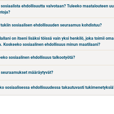
 sosiaalista ehdollisuutta valvotaan? Tuleeko maatalouteen uu
ntoja?
 tukiin sosiaalisen ehdollisuuden seuraamus kohdistuu?
allani on itseni lisäksi töissä vain yksi henkilö, joka toimii om
a. Koskeeko sosiaalinen ehdollisuus minun maatilaani?
eko sosiaalinen ehdollisuus talkootyötä?
 seuraamukset määräytyvät?
ko sosiaalisessa ehdollisuudessa takautuvasti tukimenetyksiä