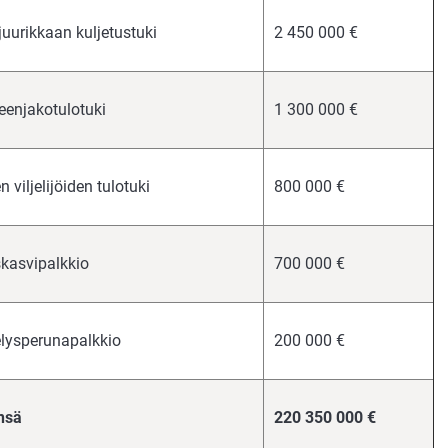
juurikkaan kuljetustuki
2 450 000 €
eenjakotulotuki
1 300 000 €
 viljelijöiden tulotuki
800 000 €
skasvipalkkio
700 000 €
lysperunapalkkio
200 000 €
nsä
220 350 000 €