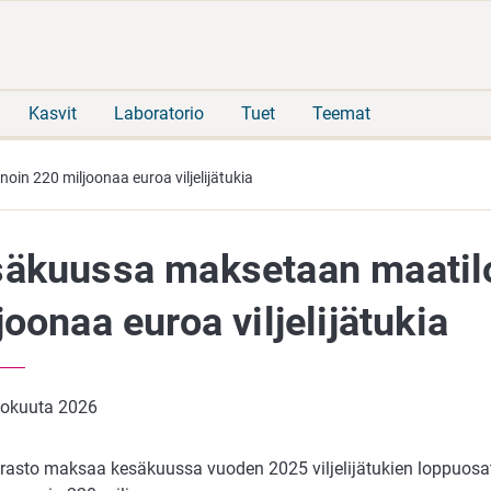
Siirry
Siirry
suoraan
koko
sisältöön
sivuston
hakuun
Kasvit
Laboratorio
Tuet
Teemat
oin 220 miljoonaa euroa viljelijätukia
äkuussa maksetaan maatilo
joonaa euroa viljelijätukia
kokuuta 2026
rasto maksaa kesäkuussa vuoden 2025 viljelijätukien loppuosat