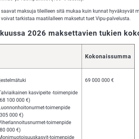
ät saavat maksuja tileilleen sitä mukaa kuin kunnat hyväksyvät 
ät voivat tarkistaa maatilalleen maksetut tuet Vipu-palvelusta.
kuussa 2026 maksettavien tukien ko
Kokonaissumma
jestelmätuki
69 000 000 €
Talviaikainen kasvipeite -toimenpide
(68 100 000 €)
Luonnonhoitonurmet-toimenpide
(305 000 €)
Viherlannoitusnurmet-toimenpide
(80 000 €)
Monimuotoisuuskasvit-toimenpide