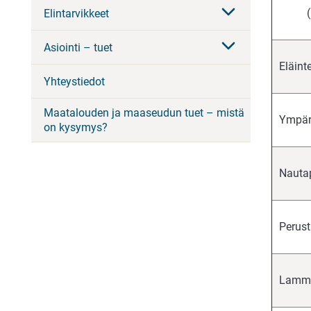
Elintarvikkeet
Asiointi – tuet
Eläint
Yhteystiedot
Maatalouden ja maaseudun tuet – mistä
Ympär
on kysymys?
Nautap
Perust
Lammas