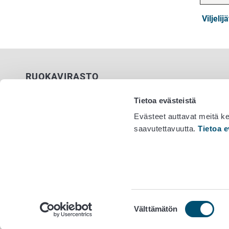
Viljeli
RUOKAVIRASTO
PL 100
Tietoa evästeistä
00027 RUOKAVIRASTO
Evästeet auttavat meitä k
saavutettavuutta.
Tietoa e
Yhteystiedot
Vaihde 029
Palaute
Tietosuojailmoitus
Saavutettavuusseloste
Tietoa sivustosta
Evästeasetukset
Suostumuksen
Välttämätön
valinta