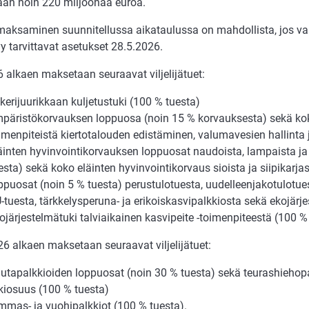
an noin 220 miljoonaa euroa.
maksaminen suunnitellussa aikataulussa on mahdollista, jos va
y tarvittavat asetukset 28.5.2026.
 alkaen maksetaan seuraavat viljelijätuet:
kerijuurikkaan kuljetustuki (100 % tuesta)
päristökorvauksen loppuosa (noin 15 % korvauksesta) sekä ko
imenpiteistä kiertotalouden edistäminen, valumavesien hallinta j
äinten hyvinvointikorvauksen loppuosat naudoista, lampaista ja
esta) sekä koko eläinten hyvinvointikorvaus sioista ja siipikarja
ppuosat (noin 5 % tuesta) perustulotuesta, uudelleenjakotulotuest
-tuesta, tärkkelysperuna- ja erikoiskasvipalkkiosta sekä ekojärj
ojärjestelmätuki talviaikainen kasvipeite -toimenpiteestä (100 %
6 alkaen maksetaan seuraavat viljelijätuet:
utapalkkioiden loppuosat (noin 30 % tuesta) sekä teurashiehop
kiosuus (100 % tuesta)
mmas- ja vuohipalkkiot (100 % tuesta).