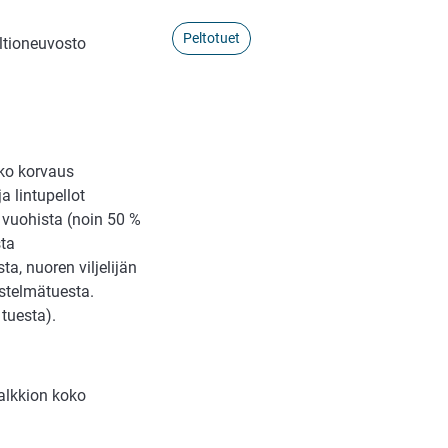
Peltotuet
ltioneuvosto
ko korvaus
a lintupellot
 vuohista (noin 50 %
sta
a, nuoren viljelijän
estelmätuesta.
 tuesta).
alkkion koko