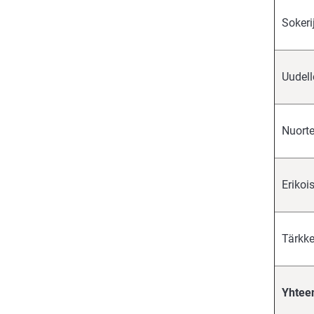
Sokeri
Uudell
Nuorten
Erikoi
Tärkke
Yhtee