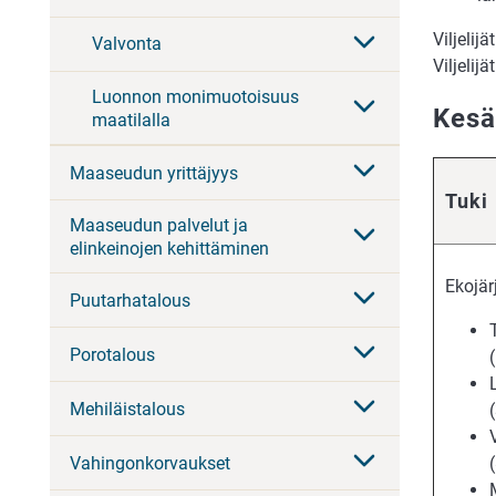
Viljelij
Valvonta
Viljelij
Luonnon monimuotoisuus
Kesä
maatilalla
Maaseudun yrittäjyys
Tuki
Maaseudun palvelut ja
elinkeinojen kehittäminen
Ekojär
Puutarhatalous
Porotalous
Mehiläistalous
Vahingonkorvaukset