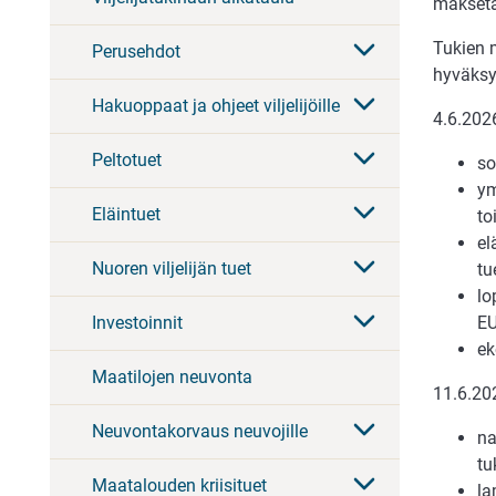
makseta
Tukien 
Perusehdot
hyväksy
Hakuoppaat ja ohjeet viljelijöille
4.6.2026
Peltotuet
so
ym
Eläintuet
to
el
Nuoren viljelijän tuet
tu
lo
EU
Investoinnit
ek
Maatilojen neuvonta
11.6.202
Neuvontakorvaus neuvojille
na
tu
Maatalouden kriisituet
la