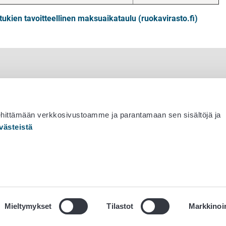
jätukien tavoitteellinen maksuaikataulu (ruokavirasto.fi)
ehittämään verkkosivustoamme ja parantamaan sen sisältöjä ja
västeistä
 530 0400
Mieltymykset
Tilastot
Markkinoin