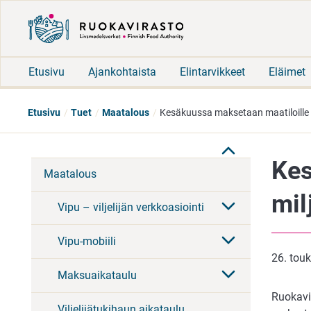
Etusivu
Ajankohtaista
Elintarvikkeet
Eläimet
Etusivu
Tuet
Maatalous
Kesäkuussa maksetaan maatiloille n
Kes
Maatalous
mil
Vipu – viljelijän verkkoasiointi
Vipu-mobiili
26. tou
Maksuaikataulu
Ruokavi
Viljelijätukihaun aikataulu