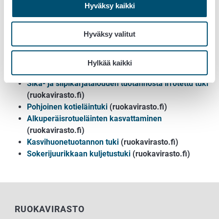
avulla. Tuki maksetaan vähämerkityksisenä eli de minimis
Hyväksy kaikki
-tukena, jonka raja on maatalousalalla 50 000 euroa.
Hyväksy valitut
Lisätietoja tuenhakijalle
Kuntien maaseutuelinkeinoviranomaiset ja
Hylkää kaikki
elinvoimakeskukset
(ruokavirasto.fi)
Sika- ja siipikarjatalouden tuotannosta irrotettu tuki
(ruokavirasto.fi)
Pohjoinen kotieläintuki
(ruokavirasto.fi)
Alkuperäisrotueläinten kasvattaminen
(ruokavirasto.fi)
Kasvihuonetuotannon tuki
(ruokavirasto.fi)
Sokerijuurikkaan kuljetustuki
(ruokavirasto.fi)
RUOKAVIRASTO