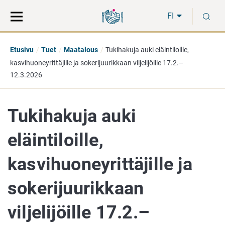
Siirry
Siirry
H
suoraan
koko
FI
sisältöön
sivuston
hakuun
Etusivu
Tuet
Maatalous
Tukihakuja auki eläintiloille,
kasvihuoneyrittäjille ja sokerijuurikkaan viljelijöille 17.2.–
12.3.2026
Tukihakuja auki
eläintiloille,
kasvihuoneyrittäjille ja
sokerijuurikkaan
viljelijöille 17.2.–