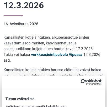
12.3.2026
16. helmikuuta 2026
Kansallisten kotieläintukien, alkuperäisrotueläinten
kasvattamissopimusten, kasvihuonetuen ja
sokerijuurikkaan kuljetustuen haut alkavat 17.2.2026.
Tukia voi hakea
verkkoasiointipalvelu Vipussa
12.3.2026
asti.
Kansallisten kotieläintukien haussa eläintilat voivat hakea
sika- ja siipikarjatalouden tuotannosta irrotettua tukea sekä
pohjoista kotieläintukea naudoista, uuhista ja kutuista.
Pohjoisten kotieläintukien nautoja ja uuhia koskeviin
ehtoihin on tullut muutoksia ehtoihin, joiden perusteella
tukea voidaan maksaa. Jatkossa maksamisen
Tietoa evästeistä
edellytyksenä on, että tilalla harjoitetaan kotieläintaloutta
Evästeet auttavat meitä kehittämään