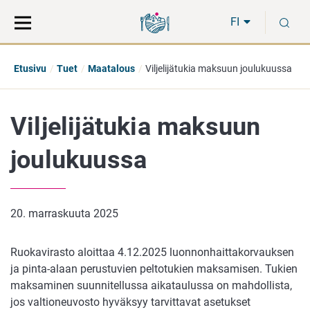
Siirry
Siirry
H
suoraan
koko
FI
sisältöön
sivuston
hakuun
Etusivu
Tuet
Maatalous
Viljelijätukia maksuun joulukuussa
Viljelijätukia maksuun
joulukuussa
20. marraskuuta 2025
Ruokavirasto aloittaa 4.12.2025 luonnonhaittakorvauksen
ja pinta-alaan perustuvien peltotukien maksamisen. Tukien
maksaminen suunnitellussa aikataulussa on mahdollista,
jos valtioneuvosto hyväksyy tarvittavat asetukset