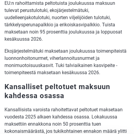
EU:n rahoittamista peltotuista joulukuussa maksuun
tulevat perustulotuki, ekojärjestelmätuki,
uudelleenjakotulotuki, nuorten viljelijöiden tulotuki,
tärkkelysperunapalkkio ja erikoiskasvipalkkio. Tuista
maksetaan noin 95 prosenttia joulukuussa ja loppuosat
kesäkuussa 2026.
Ekojärjestelmätuki maksetaan joulukuussa toimenpiteistä
luonnonhoitonurmet, viherlannoitusnurmet ja
monimuotoisuuskasvit. Tuki talviaikainen kasvipeite -
toimenpiteestä maksetaan kesäkuussa 2026.
Kansalliset peltotuet maksuun
kahdessa osassa
Kansallisista varoista rahoitettavat peltotuet maksetaan
vuodesta 2025 alkaen kahdessa osassa. Lokakuussa
maksettiin ennakkona noin 50 prosenttia tuen
kokonaismäärästä, jos tukikohtainen ennakon määrä ylitti