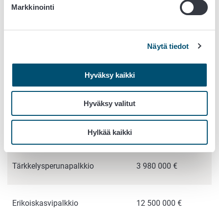
Markkinointi
Ekojärjestelmätuki (lukuun
ottamatta talviaikainen
16 900 000 €
Näytä tiedot
kasvipeite -toimenpidettä)
Hyväksy kaikki
Uudelleenjakotulotuki
24 830 000 €
Hyväksy valitut
Nuorten viljelijöiden tulotuki
12 300 000 €
Hylkää kaikki
Tärkkelysperunapalkkio
3 980 000 €
Erikoiskasvipalkkio
12 500 000 €