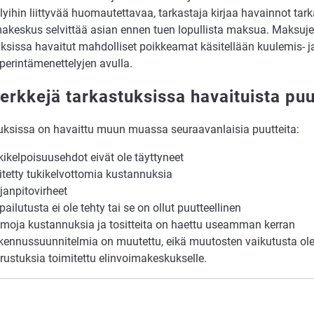
lyihin liittyvää huomautettavaa, tarkastaja kirjaa havainnot ta
makeskus selvittää asian ennen tuen lopullista maksua. Maksuje
uksissa havaitut mahdolliset poikkeamat käsitellään kuulemis- j
perintämenettelyjen avulla.
erkkejä tarkastuksissa havaituista puu
uksissa on havaittu muun muassa seuraavanlaisia puutteita:
kikelpoisuusehdot eivät ole täyttyneet
itetty tukikelvottomia kustannuksia
rjanpitovirheet
lpailutusta ei ole tehty tai se on ollut puutteellinen
moja kustannuksia ja tositteita on haettu useamman kerran
kennussuunnitelmia on muutettu, eikä muutosten vaikutusta ole s
irustuksia toimitettu elinvoimakeskukselle.