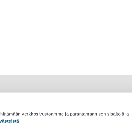
ehittämään verkkosivustoamme ja parantamaan sen sisältöjä ja
västeistä
 530 0400