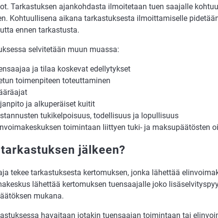
ot. Tarkastuksen ajankohdasta ilmoitetaan tuen saajalle kohtuu
en. Kohtuullisena aikana tarkastuksesta ilmoittamiselle pidetää
utta ennen tarkastusta.
uksessa selvitetään muun muassa:
ensaajaa ja tilaa koskevat edellytykset
etun toimenpiteen toteuttaminen
äräajat
rjanpito ja alkuperäiset kuitit
stannusten tukikelpoisuus, todellisuus ja lopullisuus
invoimakeskuksen toimintaan liittyen tuki- ja maksupäätösten oi
 tarkastuksen jälkeen?
aja tekee tarkastuksesta kertomuksen, jonka lähettää elinvoim
makeskus lähettää kertomuksen tuensaajalle joko lisäselvityspy
äätöksen mukana.
kastuksessa havaitaan jotakin tuensaajan toimintaan tai elinv