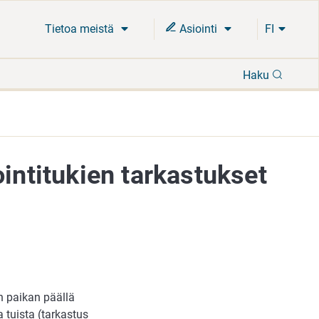
Tietoa meistä
Asiointi
FI
Hae
Haku
ointitukien tarkastukset
n paikan päällä
 tuista (tarkastus