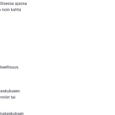
llisessa ajassa
n noin kahta
keellisuus.
akeskukseen.
ynnön tai
oimakeskuksen