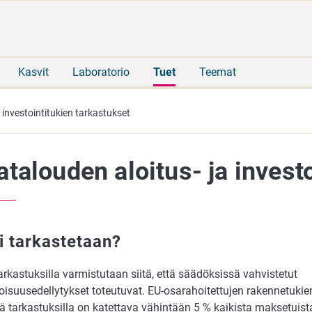
Siirry
Siirry
suoraan
koko
sisältöön
sivuston
hakuun
Kasvit
Laboratorio
Tuet
Teemat
 investointitukien tarkastukset
talouden aloitus- ja invest
i tarkastetaan?
rkastuksilla varmistutaan siitä, että säädöksissä vahvistetut
oisuusedellytykset toteutuvat. EU-osarahoitettujen rakennetukie
lä tarkastuksilla on katettava vähintään 5 % kaikista maksetuista