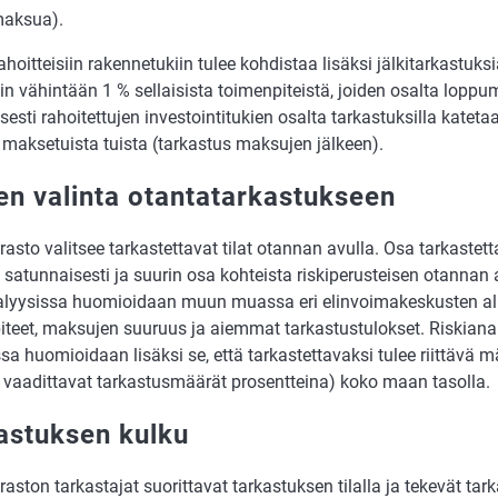
aksua).
hoitteisiin rakennetukiin tulee kohdistaa lisäksi jälkitarkastuksi
in vähintään 1 % sellaisista toimenpiteistä, joiden osalta loppu
sesti rahoitettujen investointitukien osalta tarkastuksilla katet
 maksetuista tuista (tarkastus maksujen jälkeen).
jen valinta otantatarkastukseen
asto valitsee tarkastettavat tilat otannan avulla. Osa tarkastett
 satunnaisesti ja suurin osa kohteista riskiperusteisen otannan 
alyysissa huomioidaan muun muassa eri elinvoimakeskusten alueil
iteet, maksujen suuruus ja aiemmat tarkastustulokset. Riskiana
a huomioidaan lisäksi se, että tarkastettavaksi tulee riittävä m
lä vaadittavat tarkastusmäärät prosentteina) koko maan tasolla.
astuksen kulku
aston tarkastajat suorittavat tarkastuksen tilalla ja tekevät ta