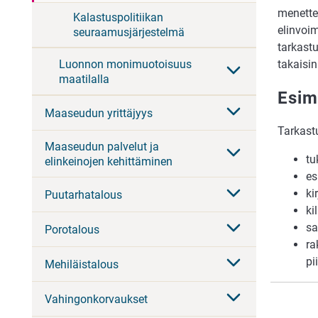
menette
Kalastuspolitiikan
elinvoi
seuraamusjärjestelmä
tarkast
Luonnon monimuotoisuus
takaisin
maatilalla
Esim
Maaseudun yrittäjyys
Tarkast
Maaseudun palvelut ja
tu
elinkeinojen kehittäminen
es
ki
Puutarhatalous
ki
sa
Porotalous
ra
pi
Mehiläistalous
Vahingonkorvaukset