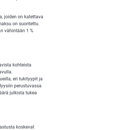
a, joiden on katettava
maksu on suoritettu.
aan vähintään 1 %
avista kohteista
avulla.
la, eri tukityypit ja
lyysiin perustuvassa
äärä julkista tukea
rkastusta koskevat