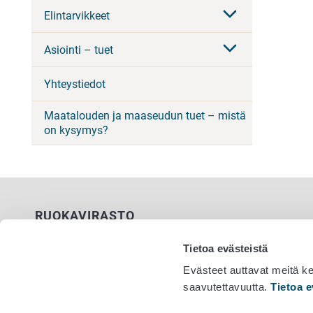
Elintarvikkeet
Asiointi – tuet
Yhteystiedot
Maatalouden ja maaseudun tuet – mistä
on kysymys?
RUOKAVIRASTO
PL 100
Tietoa evästeistä
00027 RUOKAVIRASTO
Evästeet auttavat meitä k
saavutettavuutta.
Tietoa e
Yhteystiedot
Vaihde 029