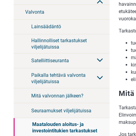
havainn
etukäte
Valvonta
vuoroka
Lainsäädäntö
Tarkast
Hallinnolliset tarkastukset
tu
viljelijätuissa
tu
mä
Satelliittiseuranta
ki
ku
Paikalla tehtävä valvonta
el
viljelijätuissa
Mitä
Mitä valvonnan jälkeen?
Tarkast
Seuraamukset viljelijätuissa
Elinvoi
maksup
Maatalouden aloitus- ja
investointitukien tarkastukset
Jos tar