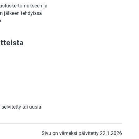
rkastuskertomukseen ja
n jälkeen tehdyissä
a
tteista
elvitetty tai uusia
Sivu on viimeksi päivitetty 22.1.2026