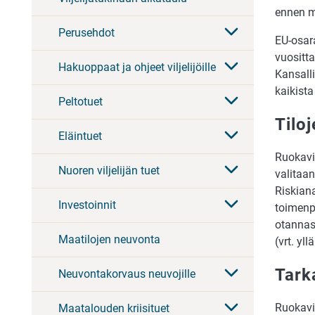
ennen m
Perusehdot
EU-osara
vuositta
Hakuoppaat ja ohjeet viljelijöille
Kansalli
kaikista
Peltotuet
Tilo
Eläintuet
Ruokavir
Nuoren viljelijän tuet
valitaan
Riskian
Investoinnit
toimenp
otannass
Maatilojen neuvonta
(vrt. yl
Tark
Neuvontakorvaus neuvojille
Ruokavir
Maatalouden kriisituet