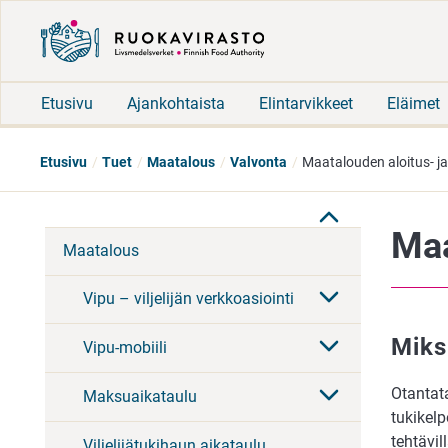
Etusivu
Ajankohtaista
Elintarvikkeet
Eläimet
Etusivu
Tuet
Maatalous
Valvonta
Maatalouden aloitus- ja
Maa
Maatalous
Vipu – viljelijän verkkoasiointi
Miks
Vipu-mobiili
Otantata
Maksuaikataulu
tukikelp
tehtävil
Viljelijätukihaun aikataulu