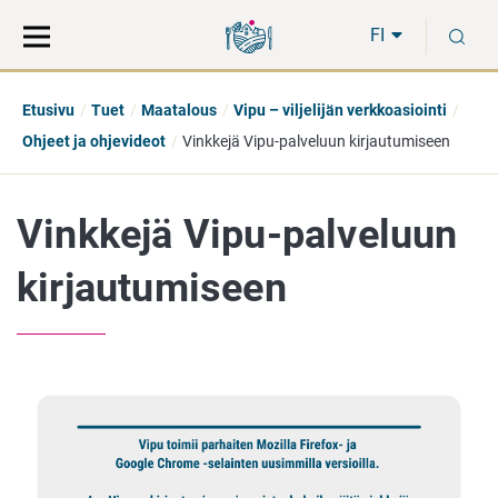
Siirry
Siirry
H
suoraan
koko
FI
sisältöön
sivuston
hakuun
Etusivu
Tuet
Maatalous
Vipu – viljelijän verkkoasiointi
Ohjeet ja ohjevideot
Vinkkejä Vipu-palveluun kirjautumiseen
Vinkkejä Vipu-palveluun
kirjautumiseen