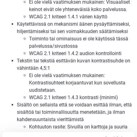
Ei ole vielä vaatimuksen mukainen: Visuaaliset
keinot eivät ole yhteneväisiä koko palvelussa.
WCAG 2.1 kriteeri 1.4.1 värien käyttö
Käytettävissä on mekanismi äänen pysäyttämiseksi,
hiljentämiseksi tai sen voimakkuuden säätämiseksi
Toiminto tai ominaisuus ei ole käytössä tässä
palvelussa/sivustossa
WCAG 2.1 kriteeri 1.4.2 audion kontrollointi
Tekstin tai tekstiä esittävän kuvan kontrastisuhde on
vähintään 4,5:1
Ei ole vielä vaatimuksen mukainen:
Kontrastisuhteet korjaantuvat kun sovellusta
uudistetaan.
WCAG 2.1 kriteeri 1.4.3 kontrasti (minimi)
Sisältö on sellaista että se voidaan esittää ilman, että
sisältöä tai toiminnallisuutta menetetään, ja ilman
kahdensuuntaista vierittämistä
Kohtuuton rasite: Sivuilla on karttoja ja suuria
taulukoita.