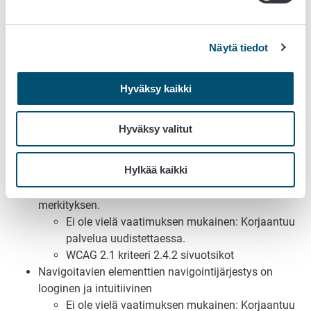
välähdyksen raja-arvojen
Toiminto tai ominaisuus ei ole käytössä tässä
palvelussa/sivustossa
Näytä tiedot
WCAG 2.1 kriteeri 2.3.1 kolme välähdystä tai
alle - raja-arvo
On mahdollista ohittaa verkkopalvelun toistuvat
Hyväksy kaikki
rakenteet, esimerkiksi joka sivulla toistuvat
navigointirakenteet.
Hyväksy valitut
Ei ole vielä vaatimuksen mukainen: Vipu ei tue
ruudunlukuohjelmaa.
Hylkää kaikki
WCAG 2.1 kriteeri 2.4.1 ohita lohkot
Palvelussa on otsikot, jotka kuvailevat aiheen tai
merkityksen.
Ei ole vielä vaatimuksen mukainen: Korjaantuu
palvelua uudistettaessa.
WCAG 2.1 kriteeri 2.4.2 sivuotsikot
Navigoitavien elementtien navigointijärjestys on
looginen ja intuitiivinen
Ei ole vielä vaatimuksen mukainen: Korjaantuu