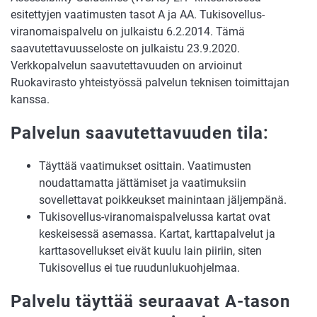
esitettyjen vaatimusten tasot A ja AA. Tukisovellus-
viranomaispalvelu on julkaistu 6.2.2014. Tämä
saavutettavuusseloste on julkaistu 23.9.2020.
Verkkopalvelun saavutettavuuden on arvioinut
Ruokavirasto yhteistyössä palvelun teknisen toimittajan
kanssa.
Palvelun saavutettavuuden tila:
Täyttää vaatimukset osittain. Vaatimusten
noudattamatta jättämiset ja vaatimuksiin
sovellettavat poikkeukset mainintaan jäljempänä.
Tukisovellus-viranomaispalvelussa kartat ovat
keskeisessä asemassa. Kartat, karttapalvelut ja
karttasovellukset eivät kuulu lain piiriin, siten
Tukisovellus ei tue ruudunlukuohjelmaa.
Palvelu täyttää seuraavat A-tason