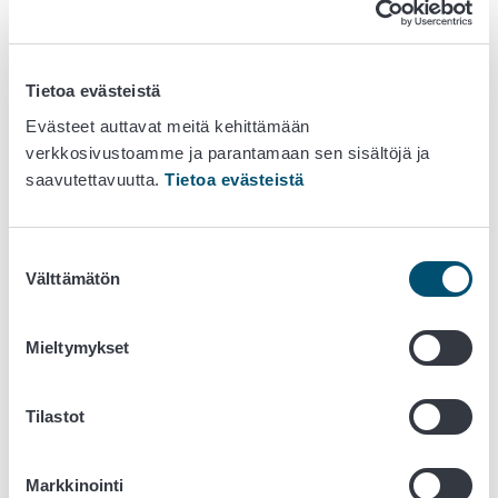
WCAG 2.1 kriteeri 1.4.10 responsiivisuus
Tekniset puutteet
Tietoa evästeistä
Kaikki toiminnot ovat käytettävissä näppäimistön
Evästeet auttavat meitä kehittämään
kautta
verkkosivustoamme ja parantamaan sen sisältöjä ja
Kohtuuton rasite: Vaatii koko sovelluksen
saavutettavuutta.
Tietoa evästeistä
uudelleen tekemisen.
WCAG 2.1 kriteeri 2.1.1 näppäimistö
Automaattisesti käynnistyvä liikkuva, välkkyvä tai
Suostumuksen
vierivä sisältö voidaan keskeyttää, pysäyttää tai
Välttämätön
valinta
piilottaa käyttäjän toimesta
Toiminto tai ominaisuus ei ole käytössä tässä
palvelussa/sivustossa.
Mieltymykset
WCAG 2.1 kriteeri 2.2.2 keskeytä, pysäytä,
piilota
Tilastot
Palvelu eivät sisällä mitään, joka milloinkaan
välähtäisi useammin kuin kolme kertaa sekunnissa,
tai välähdys on alle yleisen välähdyksen ja punaisen
Markkinointi