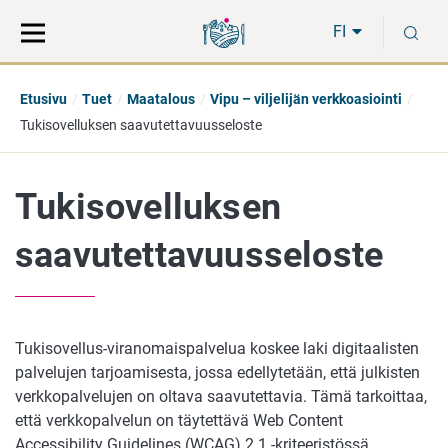
Siirry
Siirry
H
suoraan
koko
FI
sisältöön
sivuston
hakuun
Etusivu
Tuet
Maatalous
Vipu – viljelijän verkkoasiointi
Tukisovelluksen saavutettavuusseloste
Tukisovelluksen
saavutettavuusseloste
Tukisovellus-viranomaispalvelua koskee laki digitaalisten
palvelujen tarjoamisesta, jossa edellytetään, että julkisten
verkkopalvelujen on oltava saavutettavia. Tämä tarkoittaa,
että verkkopalvelun on täytettävä Web Content
Accessibility Guidelines (WCAG) 2.1 -kriteeristössä