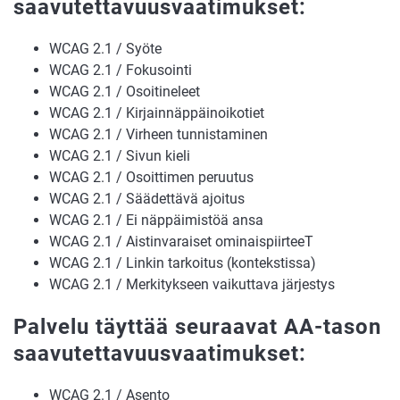
saavutettavuusvaatimukset:
WCAG 2.1 / Syöte
WCAG 2.1 / Fokusointi
WCAG 2.1 / Osoitineleet
WCAG 2.1 / Kirjainnäppäinoikotiet
WCAG 2.1 / Virheen tunnistaminen
WCAG 2.1 / Sivun kieli
WCAG 2.1 / Osoittimen peruutus
WCAG 2.1 / Säädettävä ajoitus
WCAG 2.1 / Ei näppäimistöä ansa
WCAG 2.1 / Aistinvaraiset ominaispiirteeT
WCAG 2.1 / Linkin tarkoitus (kontekstissa)
WCAG 2.1 / Merkitykseen vaikuttava järjestys
Palvelu täyttää seuraavat AA-tason
saavutettavuusvaatimukset:
WCAG 2.1 / Asento