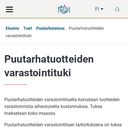
Siirry
Siirry
H
suoraan
koko
FI
sisältöön
sivuston
hakuun
Etusivu
Tuet
Puutarhatalous
Puutarhatuotteiden
varastointituki
Puutarhatuotteiden
varastointituki
Puutarhatuotteiden varastointituella korvataan tuotteiden
varastoinnista aiheutuneita kustannuksia. Tukea
maksetaan koko maassa.
Puutarhatuotteiden varastointituen tarkoituksena on tukea