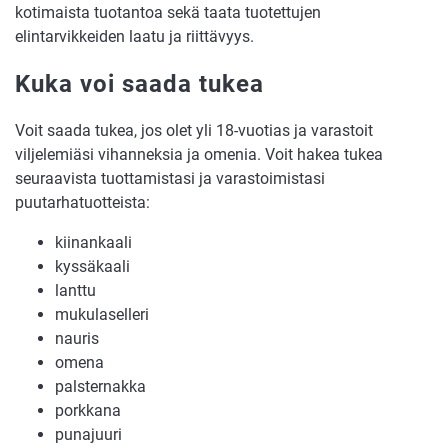
kotimaista tuotantoa sekä taata tuotettujen
elintarvikkeiden laatu ja riittävyys.
Kuka voi saada tukea
Voit saada tukea, jos olet yli 18-vuotias ja varastoit
viljelemiäsi vihanneksia ja omenia. Voit hakea tukea
seuraavista tuottamistasi ja varastoimistasi
puutarhatuotteista:
kiinankaali
kyssäkaali
lanttu
mukulaselleri
nauris
omena
palsternakka
porkkana
punajuuri