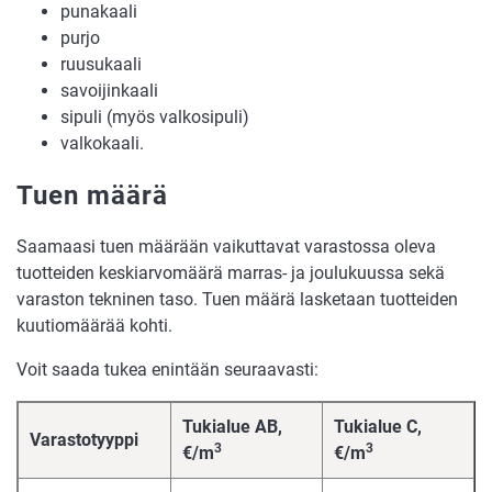
punakaali
purjo
ruusukaali
savoijinkaali
sipuli (myös valkosipuli)
valkokaali.
Tuen määrä
Saamaasi tuen määrään vaikuttavat varastossa oleva
tuotteiden keskiarvomäärä marras- ja joulukuussa sekä
varaston tekninen taso. Tuen määrä lasketaan tuotteiden
kuutiomäärää kohti.
Voit saada tukea enintään seuraavasti:
Tukialue AB,
Tukialue C,
Varastotyyppi
3
3
€/m
€/m