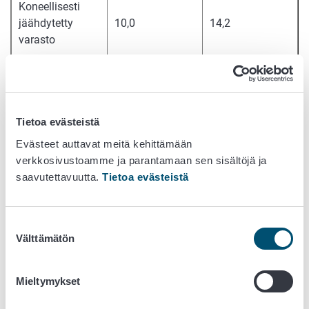
Koneellisesti
jäähdytetty
10,0
14,2
varasto
Muu varasto
6,20
8,8
Ruokavirasto maksaa tuen hakuvuotta seuraavan vuoden
Tietoa evästeistä
keväällä.
Evästeet auttavat meitä kehittämään
Voit katsoa kaikkien tukien alustavat maksuaikataulut
verkkosivustoamme ja parantamaan sen sisältöjä ja
osoitteesta
ruokavirasto.fi/maksuaikataulu
.
saavutettavuutta.
Tietoa evästeistä
Tuen ehdot
Suostumuksen
Puutarhatuotteiden varastointituen hakuohje
Välttämätön
valinta
Vipu-ohje: Puutarhatuotteiden varastointituki
Näin haet tukea
Mieltymykset