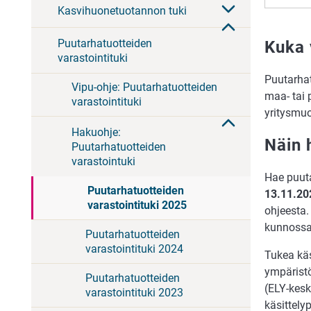
Kasvihuonetuotannon tuki
Puutarhatuotteiden
Kuka 
varastointituki
Puutarhat
Vipu-ohje: Puutarhatuotteiden
maa- tai 
varastointituki
yritysmuo
Hakuohje:
Näin 
Puutarhatuotteiden
varastointuki
Hae puuta
Puutarhatuotteiden
13.11.20
varastointituki 2025
ohjeesta.
kunnossa
Puutarhatuotteiden
varastointituki 2024
Tukea käs
ympäristö
Puutarhatuotteiden
(ELY-kes
varastointituki 2023
käsittely