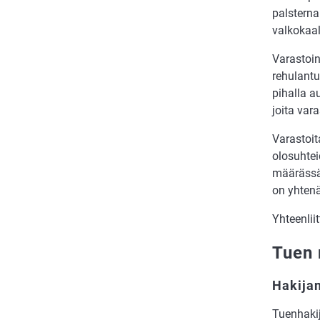
palsterna
valkokaal
Varastoin
rehulantu
pihalla au
joita var
Varastoit
olosuhtei
määrässä
on yhten
Yhteenlii
Tuen 
Hakijan
Tuenhakij