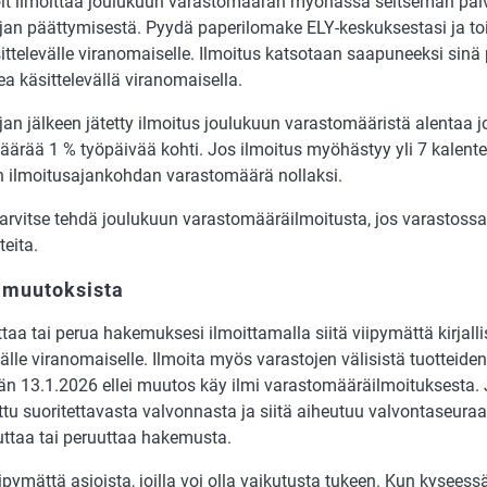
oit ilmoittaa joulukuun varastomäärän myöhässä seitsemän päi
jan päättymisestä. Pyydä paperilomake ELY-keskuksestasi ja to
ittelevälle viranomaiselle. Ilmoitus katsotaan saapuneeksi sinä
ea käsittelevällä viranomaisella.
jan jälkeen jätetty ilmoitus joulukuun varastomääristä alentaa 
ärää 1 % työpäivää kohti. Jos ilmoitus myöhästyy yli 7 kalente
n ilmoitusajankohdan varastomäärä nollaksi.
tarvitse tehdä joulukuun varastomääräilmoitusta, jos varastossas
teita.
 muutoksista
taa tai perua hakemuksesi ilmoittamalla siitä viipymättä kirjalli
välle viranomaiselle. Ilmoita myös varastojen välisistä tuotteiden 
än 13.1.2026 ellei muutos käy ilmi varastomääräilmoituksesta. 
ettu suoritettavasta valvonnasta ja siitä aiheutuu valvontaseuraa
ttaa tai peruuttaa hakemusta.
iipymättä asioista, joilla voi olla vaikutusta tukeen. Kun kyseess