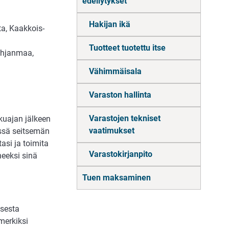
edellytykset
Hakijan ikä
a, Kaakkois-
Tuotteet tuotettu itse
ohjanmaa,
Vähimmäisala
Varaston hallinta
Varastojen tekniset
kuajan jälkeen
vaatimukset
ssä seitsemän
si ja toimita
Varastokirjanpito
eeksi sinä
Tuen maksaminen
.
isesta
merkiksi