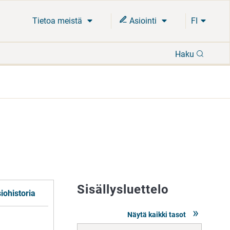
Tietoa meistä
Asiointi
FI
Hae
Haku
Sisällysluettelo
iohistoria
Näytä kaikki tasot
Siirry