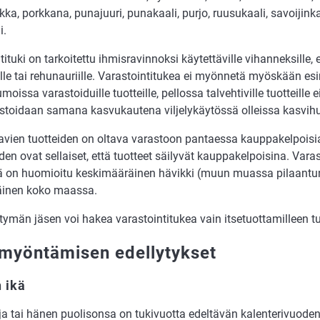
kka, porkkana, punajuuri, punakaali, purjo, ruusukaali, savoijinkaa
i.
tituki on tarkoitettu ihmisravinnoksi käytettäville vihanneksille, 
lle tai rehunauriille. Varastointitukea ei myönnetä myöskään es
moissa varastoiduille tuotteille, pellossa talvehtiville tuotteille ei
astoidaan samana kasvukautena viljelykäytössä olleissa kasvih
avien tuotteiden on oltava varastoon pantaessa kauppakelpoisia
den ovat sellaiset, että tuotteet säilyvät kauppakelpoisina. Vara
 on huomioitu keskimääräinen hävikki (muun muassa pilaantune
äinen koko maassa.
ttymän jäsen voi hakea varastointitukea vain itsetuottamilleen tuo
myöntämisen edellytykset
 ikä
a tai hänen puolisonsa on tukivuotta edeltävän kalenterivuode