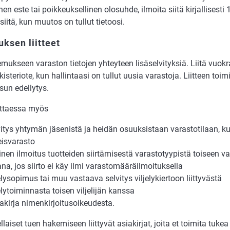
nen este tai poikkeuksellinen olosuhde, ilmoita siitä kirjallisesti
siitä, kun muutos on tullut tietoosi.
ksen liitteet
emukseen varaston tietojen yhteyteen lisäselvityksiä. Liitä vuok
isteriote, kun hallintaasi on tullut uusia varastoja. Liitteen toi
un edellytys.
vittaessa myös
vitys yhtymän jäsenistä ja heidän osuuksistaan varastotilaan, 
eisvarasto
llinen ilmoitus tuotteiden siirtämisestä varastotyypistä toiseen 
ana, jos siirto ei käy ilmi varastomääräilmoituksella
elysopimus tai muu vastaava selvitys viljelykiertoon liittyvästä
elytoiminnasta toisen viljelijän kanssa
takirja nimenkirjoitusoikeudesta.
llaiset tuen hakemiseen liittyvät asiakirjat, joita et toimita tukea