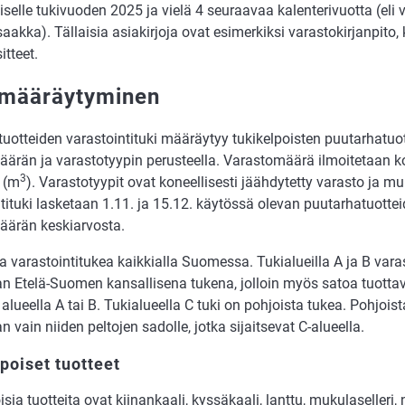
selle tukivuoden 2025 ja vielä 4 seuraavaa kalenterivuotta (eli
aakka). Tällaisia asiakirjoja ovat esimerkiksi varastokirjanpito, 
itteet.
 määräytyminen
uotteiden varastointituki määräytyy tukikelpoisten puutarhatuo
ärän ja varastotyypin perusteella. Varastomäärä ilmoitetaan 
3
 (m
). Varastotyypit ovat koneellisesti jäähdytetty varasto ja m
tituki lasketaan 1.11. ja 15.12. käytössä olevan puutarhatuotte
äärän keskiarvosta.
a varastointitukea kaikkialla Suomessa. Tukialueilla A ja B varas
 Etelä-Suomen kansallisena tukena, jolloin myös satoa tuotta
a alueella A tai B. Tukialueella C tuki on pohjoista tukea. Pohjois
 vain niiden peltojen sadolle, jotka sijaitsevat C-alueella.
poiset tuotteet
isia tuotteita ovat kiinankaali, kyssäkaali, lanttu, mukulaselleri,