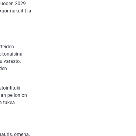
 vuoden 2029
kuormakuitit ja
tteiden
kokonaisina
uu varasto.
iden
tointituki
van pellon on
ta tukea
 nauris, omena,