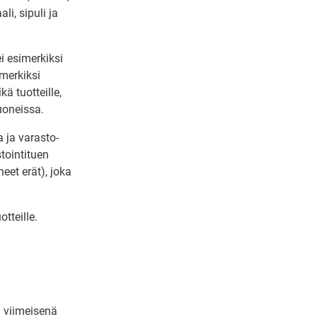
li, sipuli ja
ei esimerkiksi
imerkiksi
kä tuotteille,
uoneissa.
 ja varasto-
stointituen
et erät), joka
tteille.
n viimeisenä