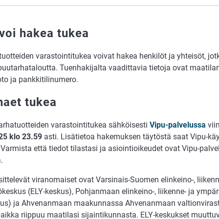
voi hakea tukea
uotteiden varastointitukea voivat hakea henkilöt ja yhteisöt, jot
puutarhataloutta. Tuenhakijalta vaadittavia tietoja ovat maatilan
to ja pankkitilinumero.
haet tukea
rhatuotteiden varastointitukea sähköisesti
Vipu-palvelussa
vii
25 klo 23.59
asti. Lisätietoa hakemuksen täytöstä saat Vipu-käy
 Varmista että tiedot tilastasi ja asiointioikeudet ovat Vipu-palv
.
ittelevät viranomaiset ovat Varsinais-Suomen elinkeino-, liikenn
keskus (ELY-keskus), Pohjanmaan elinkeino-, liikenne- ja ympä
kus) ja Ahvenanmaan maakunnassa Ahvenanmaan valtionvirast
paikka riippuu maatilasi sijaintikunnasta. ELY-keskukset muuttu