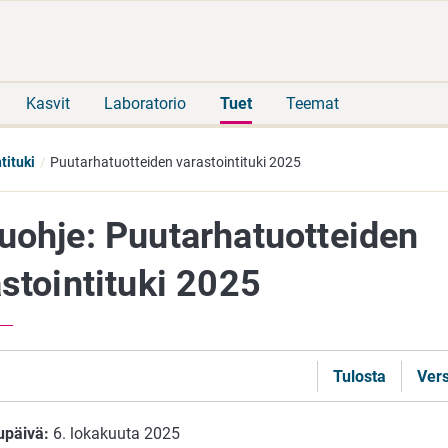
Siirry
Siirry
suoraan
koko
sisältöön
sivuston
hakuun
Kasvit
Laboratorio
Tuet
Teemat
tituki
Puutarhatuotteiden varastointituki 2025
uohje: Puutarhatuotteiden
stointituki 2025
Tulosta
Vers
upäivä:
6. lokakuuta 2025