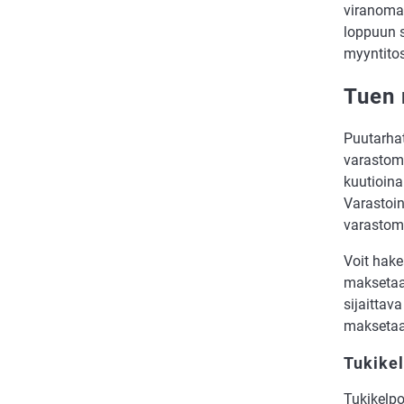
viranomai
loppuun s
myyntitos
Tuen
Puutarhat
varastomä
kuutioina
Varastoin
varastom
Voit hake
maksetaan
sijaittav
maksetaan
Tukikel
Tukikelpo