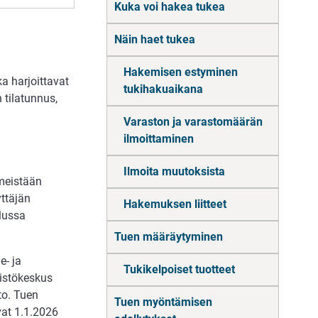
Kuka voi hakea tukea
suoraan
sisältöön
Näin haet tukea
Hakemisen estyminen
ka harjoittavat
tukihakuaikana
 tilatunnus,
Varaston ja varastomäärän
ilmoittaminen
Ilmoita muutoksista
meistään
ttäjän
Hakemuksen liitteet
elussa
Tuen määräytyminen
e- ja
Tukikelpoiset tuotteet
ristökeskus
o. Tuen
Tuen myöntämisen
vat 1.1.2026