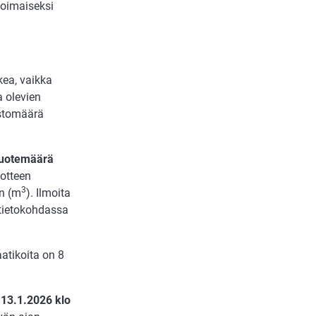
voimaiseksi
kea, vaikka
a olevien
astomäärä
 tuotemäärä
uotteen
3
n (m
). Ilmoita
ätietokohdassa
laatikoita on 8
.
n
13.1.2026 klo