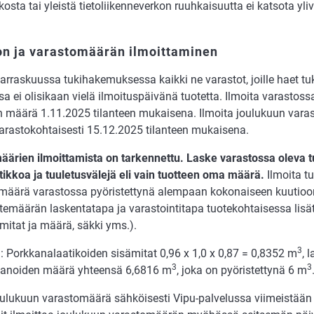
osta tai yleistä tietoliikenneverkon ruuhkaisuutta ei katsota yli
on ja varastomäärän ilmoittaminen
arraskuussa tukihakemuksessa kaikki ne varastot, joille haet tu
sa ei olisikaan vielä ilmoituspäivänä tuotetta. Ilmoita varastoss
n määrä 1.11.2025 tilanteen mukaisena. Ilmoita joulukuun var
rastokohtaisesti 15.12.2025 tilanteen mukaisena.
äärien ilmoittamista on tarkennettu. Laske varastossa oleva
tikkoa ja tuuletusvälejä eli vain tuotteen oma määrä.
Ilmoita t
määrä varastossa pyöristettynä alempaan kokonaiseen kuutioo
emäärän laskentatapa ja varastointitapa tuotekohtaisessa lis
 mitat ja määrä, säkki yms.).
3
: Porkkanalaatikoiden sisämitat 0,96 x 1,0 x 0,87 = 0,8352 m
, 
3
3
kkanoiden määrä yhteensä 6,6816 m
, joka on pyöristettynä 6 m
oulukuun varastomäärä sähköisesti Vipu-palvelussa viimeistää