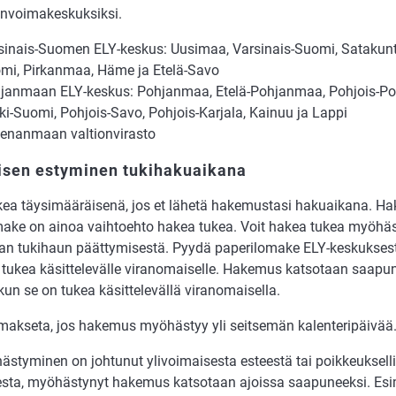
invoimakeskuksiksi.
sinais-Suomen ELY-keskus: Uusimaa, Varsinais-Suomi, Satakunt
mi, Pirkanmaa, Häme ja Etelä-Savo
janmaan ELY-keskus: Pohjanmaa, Etelä-Pohjanmaa, Pohjois-P
ki-Suomi, Pohjois-Savo, Pohjois-Karjala, Kainuu ja Lappi
enanmaan valtionvirasto
sen estyminen tukihakuaikana
kea täysimääräisenä, jos et lähetä hakemustasi hakuaikana. Ha
make on ainoa vaihtoehto hakea tukea. Voit hakea tukea myöhä
an tukihaun päättymisestä. Pyydä paperilomake ELY-keskuksesta
ukea käsittelevälle viranomaiselle. Hakemus katsotaan saapun
kun se on tukea käsittelevällä viranomaisella.
makseta, jos hakemus myöhästyy yli seitsemän kalenteripäivää
styminen on johtunut ylivoimaisesta esteestä tai poikkeuksell
esta, myöhästynyt hakemus katsotaan ajoissa saapuneeksi. Esi