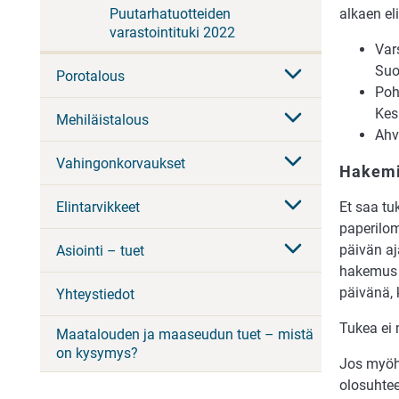
alkaen el
Puutarhatuotteiden
varastointituki 2022
Var
Suo
Porotalous
Poh
Kes
Mehiläistalous
Ahv
Vahingonkorvaukset
Hakemi
Elintarvikkeet
Et saa tu
paperilo
päivän aj
Asiointi – tuet
hakemus t
päivänä, 
Yhteystiedot
Tukea ei 
Maatalouden ja maaseudun tuet – mistä
on kysymys?
Jos myöhä
olosuhte