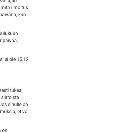
vän ajan
imita ilmoitus
 päivänä, kun
joulukuun
ripäivää,
i ei ole 15.12.
sesti tukea
siirroista
Jos sinulle on
muksia, et voi
ä on