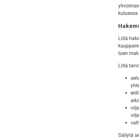
ylivoimai
kuluessa 
Hakemu
Liitä hak
kaupparek
tuen maks
Liitä tar
sel
yht
eri
aik
vilj
vilj
val
Säilytä se