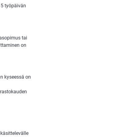
 15 työpäivän
rasopimus tai
mittaminen on
kun kyseessä on
varastokauden
 käsittelevälle