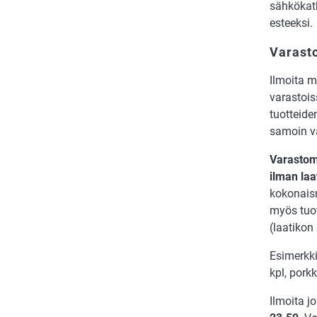
sähkökatk
esteeksi.
Varast
Ilmoita m
varastois
tuotteide
samoin va
Varastom
ilman laa
kokonais
myös tuot
(laatikon
Esimerkki
kpl, por
Ilmoita j