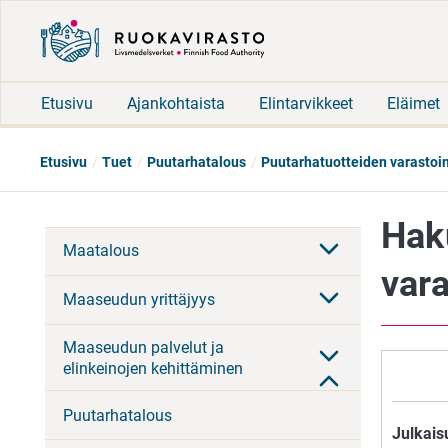
Etusivu
Ajankohtaista
Elintarvikkeet
Eläimet
Etusivu
Tuet
Puutarhatalous
Puutarhatuotteiden varastoin
Hak
Maatalous
vara
Maaseudun yrittäjyys
Maaseudun palvelut ja
elinkeinojen kehittäminen
Puutarhatalous
Julkais