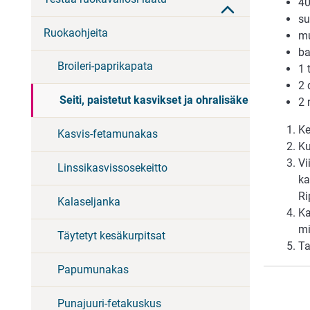
40
su
Ruokaohjeita
mu
ba
Broileri-paprikapata
1 
2 
Seiti, paistetut kasvikset ja ohralisäke
2 
Ke
Kasvis-fetamunakas
Ku
Vi
Linssikasvissosekeitto
ka
Ri
Kalaseljanka
Ka
mi
Täytetyt kesäkurpitsat
Ta
Papumunakas
Punajuuri-fetakuskus