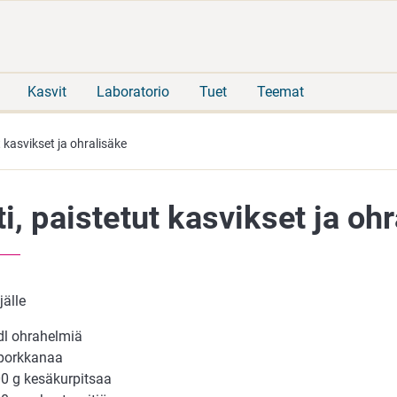
Siirry
Siirry
suoraan
koko
sisältöön
sivuston
hakuun
Kasvit
Laboratorio
Tuet
Teemat
t kasvikset ja ohralisäke
ti, paistetut kasvikset ja oh
jälle
dl ohrahelmiä
porkkanaa
0 g kesäkurpitsaa