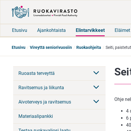
Etusivu
Ajankohtaista
Elintarvikkeet
Eläimet
Etusivu
Vireyttä seniorivuosiin
Ruokaohjeita
Seiti, paistetu
Sei
Ruoasta terveyttä
Ravitsemus ja liikunta
Ohje nel
Aivoterveys ja ravitsemus
4 
Materiaalipankki
6 
40
Testaa ruokavaliosi laatu