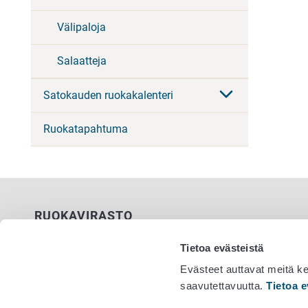
Välipaloja
Salaatteja
Satokauden ruokakalenteri
Ruokatapahtuma
RUOKAVIRASTO
PL 100
Tietoa evästeistä
00027 RUOKAVIRASTO
Evästeet auttavat meitä k
saavutettavuutta.
Tietoa e
Yhteystiedot
Vaihde 029