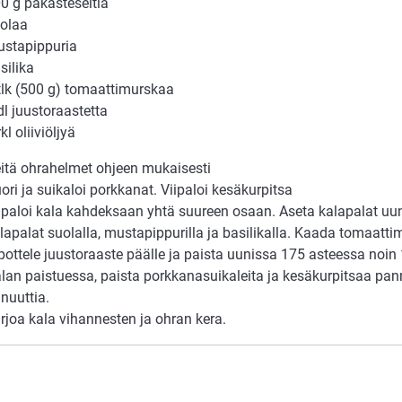
0 g pakasteseitiä
olaa
stapippuria
silika
tlk (500 g) tomaattimurskaa
dl juustoraastetta
rkl oliiviöljyä
itä ohrahelmet ohjeen mukaisesti
ori ja suikaloi porkkanat. Viipaloi kesäkurpitsa
ipaloi kala kahdeksaan yhtä suureen osaan. Aseta kalapalat u
lapalat suolalla, mustapippurilla ja basilikalla. Kaada tomaatti
pottele juustoraaste päälle ja paista uunissa 175 asteessa noin
lan paistuessa, paista porkkanasuikaleita ja kesäkurpitsaa pan
nuuttia.
rjoa kala vihannesten ja ohran kera.