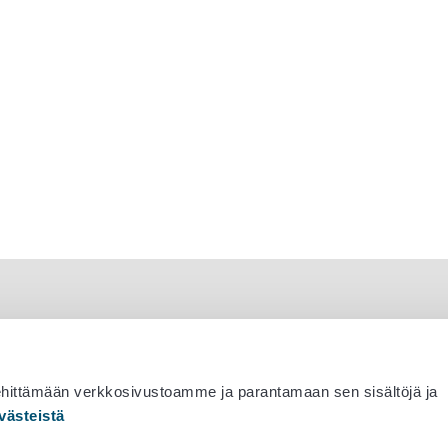
ehittämään verkkosivustoamme ja parantamaan sen sisältöjä ja
västeistä
 530 0400