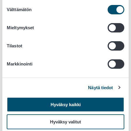
Suostumuksen
Kuori ja pilko perunat, porkkanat ja sipuli sekä
Välttämätön
valinta
huuhdo ja puolita sienet. Viipaloi myös liha tai
makkara.
Mieltymykset
Paista tarvittaessa kevyesti makkarapalat öljytyllä
pannulla ja siirrä syrjään odottamaan.
Lisää öljyä pannulle ja kuullota sipuli, lisää
Tilastot
porkkanapalat, sienenpuolikkaat ja kypsennä
sekoitellen muutama minuutti.
Lisää perunapalat, pavut ja mausteet ja jatka
Markkinointi
kypsentämistä sekoitellen.
Kun ainekset ovat kypsiä, lisää kypsä liha tai
makkarapalat, kuumenna ja nauti ruisleivän kanssa.
Näytä tiedot
Hyväksy kaikki
Vinkki.
Perunoita tulee helposti keitettyä vähän enemmän
kuin tarvitsee; samoin muita kypsiä vihanneksia saattaa
Hyväksy valitut
jäädä tähteeksi. Porkkanan ja vihannesten ei kuitenkaan
tarvitse olla kypsiä, pienet palat kypsyvät nopeasti