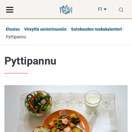
Siirry
Siirry
H
suoraan
koko
FI
sisältöön
sivuston
hakuun
Etusivu
Vireyttä seniorivuosiin
Satokauden ruokakalenteri
Pyttipannu
Pyttipannu