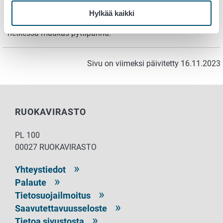
pannulla. Usein myös lihaa tai kalaa jää tähteeksi, mutta
Hylkää kaikki
ne voi korvata leikkeleellä. Näistä kaikista valmistuu
hetkessä maukas pyttipannu.
Sivu on viimeksi päivitetty 16.11.2023
RUOKAVIRASTO
PL 100
00027 RUOKAVIRASTO
Yhteystiedot
Palaute
Tietosuojailmoitus
Saavutettavuusseloste
Tietoa sivustosta