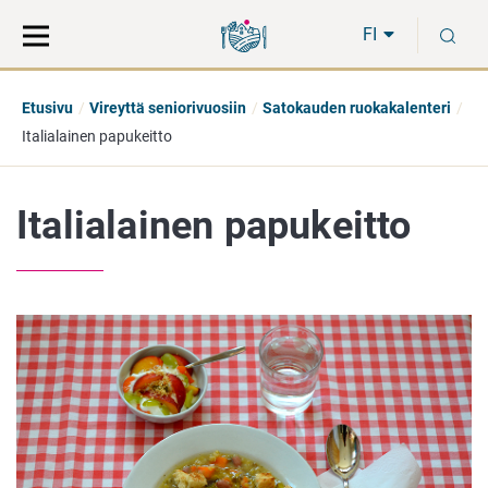
Siirry
Siirry
H
suoraan
koko
FI
sisältöön
sivuston
hakuun
Etusivu
Vireyttä seniorivuosiin
Satokauden ruokakalenteri
Italialainen papukeitto
Italialainen papukeitto