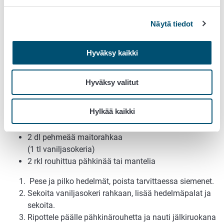
Vinkki
. Leipäkuutiot eivät ole välttämättömiä, voit myös
Näytä tiedot
nauttia keiton hyvän täysjyväleivän kanssa. Vähän
kuivahtanut leipä on paahdettuna ja kuutioituna mukava
Hyväksy kaikki
lisäke keittojen ja myös salaattien päälle.
Hedelmärahka
Hyväksy valitut
2 annosta
Hylkää kaikki
2 nektariinia tai persikkaa tai 150 g viinirypäleitä
1 omena tai päärynä
2 dl pehmeää maitorahkaa
(1 tl vaniljasokeria)
2 rkl rouhittua pähkinää tai mantelia
Pese ja pilko hedelmät, poista tarvittaessa siemenet.
Sekoita vaniljasokeri rahkaan, lisää hedelmäpalat ja
sekoita.
Ripottele päälle pähkinärouhetta ja nauti jälkiruokana