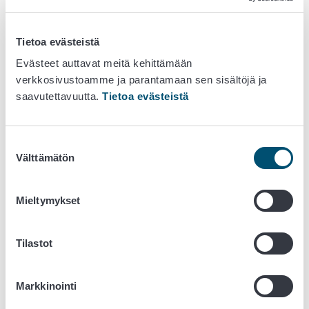
1 tlk (240/400 g) kypsiä papuja, sekoitus
Päälle:
Tietoa evästeistä
4 viipaletta kaurapaahtoleipää
Evästeet auttavat meitä kehittämään
2 rkl oliiviöljyä
verkkosivustoamme ja parantamaan sen sisältöjä ja
saavutettavuutta.
Tietoa evästeistä
Kuori ja pilko sipuli, valkosipulinkynnet ja porkkana.
Pilko myös lehtiselleri.
Mittaa kattilan pohjalle öljyä ja kuullota sipuleita
Suostumuksen
hetki sekoitellen. Lisää myös muut kasvikset.
Välttämätön
valinta
Lisää vesi, kasvisliemi, linssit, yrttisekoitus sekä
pippuri.
Mieltymykset
Kaada papusekoitus siivilään ja valuta neste pois.
Lisää pavut keittoon ja anna hautua miedolla
lämmöllä puolisen tuntia. Keitto saa vähän saostua,
Tilastot
kun linssit kypsyessään hajoavat.
Paahda leipäviipaleet ja leikkaa kuutioiksi. Kun
Markkinointi
annostelet keittoa lautaselle, lisää leipäkuutioita ja
tilkka oliiviöljyä päälle.