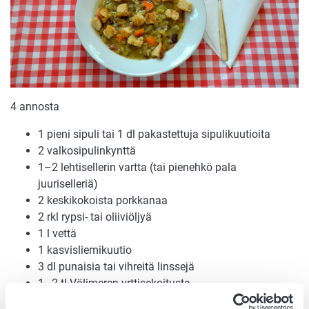
4 annosta
1 pieni sipuli tai 1 dl pakastettuja sipulikuutioita
2 valkosipulinkynttä
1–2 lehtisellerin vartta (tai pienehkö pala
juuriselleriä)
2 keskikokoista porkkanaa
2 rkl rypsi- tai oliiviöljyä
1 l vettä
1 kasvisliemikuutio
3 dl punaisia tai vihreitä linssejä
1–2 tl Välimeren yrttisekoitusta
½ tl rouhittua mustapippuria