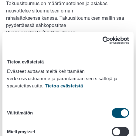
Takuusitoumus on määrämuotoinen ja asiakas
neuvottelee sitoumuksen oman
rahalaitoksensa kanssa. Takuusitoumuksen mallin saa
pyydettäessä sähköpostitse
Ruokavirastosta (tuulikki.utunen-
koivisto@ruokavirasto.fi). Allekirjoitettu
pankkitakuusitoumus on toimitettava Ruokavirastoon
osoitteeseen:
Tietoa evästeistä
Ruokavirasto
Evästeet auttavat meitä kehittämään
PL 100 (Alvar Aallon katu 5)
verkkosivustoamme ja parantamaan sen sisältöjä ja
00027 RUOKAVIRASTO
saavutettavuutta.
Tietoa evästeistä
Kiireellisissä tapauksissa kuitin käteistalletuksesta tai
allekirjoitetun pankkitakuun voi
Suostumuksen
toimittaa ensin sähköpostilla (tuulikki.utunen-
Välttämätön
valinta
koivisto@ruokavirasto.fi). Asiakkaalle lähetetään
vakuudesta tiliote. Käteisvakuudesta ei makseta korkoa.
Pankkitakuun kustannukset asiakas maksaa itse.
Mieltymykset