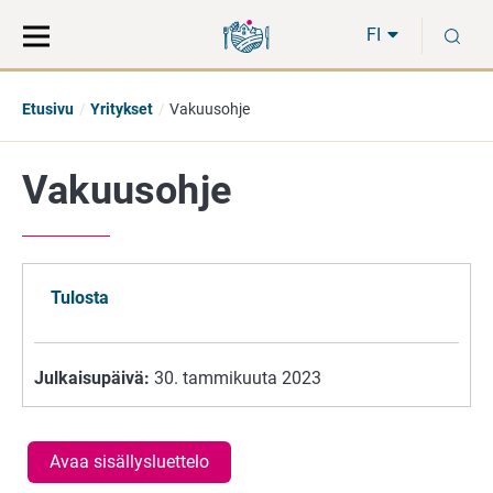
Siirry
Siirry
H
suoraan
koko
FI
sisältöön
sivuston
hakuun
Etusivu
Yritykset
Vakuusohje
Vakuusohje
Tulosta
Julkaisupäivä:
30. tammikuuta 2023
Avaa sisällysluettelo