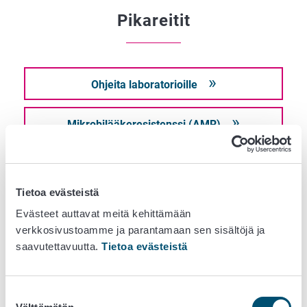
Pikareitit
Ohjeita laboratorioille
Mikrobilääkeresistenssi (AMR)
Luomuelintarvikkeiden valmistus ja myynti
Tietoa evästeistä
Evästeet auttavat meitä kehittämään
Eläimistä saatavat sivutuotteet
verkkosivustoamme ja parantamaan sen sisältöjä ja
saavutettavuutta.
Tietoa evästeistä
Elintarvikkeiden ja kontaktimateriaalien
takaisinveto
Suostumuksen