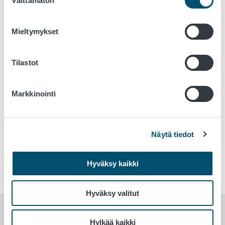
Välttämätön
valinta
Oppaat ja lomakkeet
Mieltymykset
Varautuminen säteilyvaaratilanteisiin
Elintarvikeyrityksen perustaminen ja
Tilastot
omavalvonta
Markkinointi
Hyväksytyt elintarvikehuoneistot
Verkkokauppa ja muu etämyynti
Näytä tiedot
Afrikkalainen sikarutto (ASF)
Hyväksy kaikki
Hyväksy valitut
Uutisia yrityksille
Hylkää kaikki