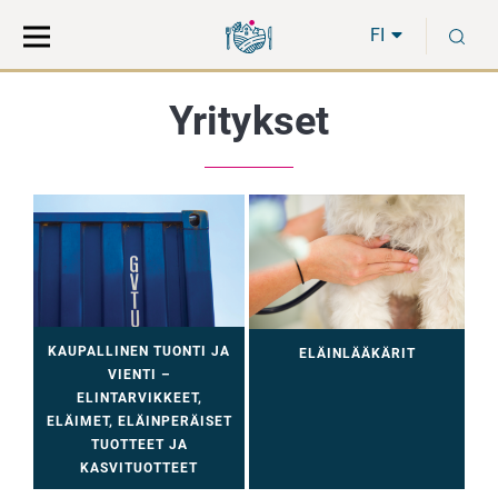
Siirry
Siirry
H
suoraan
koko
FI
sisältöön
sivuston
hakuun
Yritykset
KAUPALLINEN TUONTI JA
ELÄINLÄÄKÄRIT
VIENTI –
ELINTARVIKKEET,
ELÄIMET, ELÄINPERÄISET
TUOTTEET JA
KASVITUOTTEET