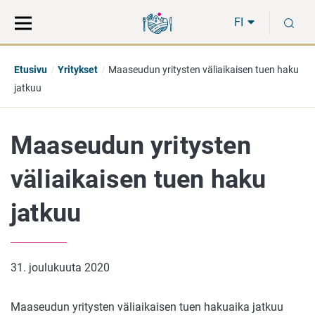
Siirry
Siirry
H
suoraan
koko
FI
sisältöön
sivuston
hakuun
Etusivu
Yritykset
Maaseudun yritysten väliaikaisen tuen haku
jatkuu
Maaseudun yritysten
väliaikaisen tuen haku
jatkuu
31. joulukuuta 2020
Maaseudun yritysten väliaikaisen tuen hakuaika jatkuu