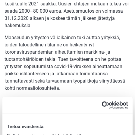
kesäkuulle 2021 saakka. Uusien ehtojen mukaan tukea voi
saada 2000–80 000 euroa. Asetusmuutos on voimassa
31.12.2020 alkaen ja koskee tämän jälkeen jätettyjä
hakemuksia.
Maaseudun yritysten väliaikainen tuki auttaa yrityksiä,
joiden taloudellinen tilanne on heikentynyt
koronaviruspandemian aiheuttamien markkina- ja
tuotantohäiriöiden takia. Tuen tavoitteena on helpottaa
yritysten sopeutumista covid-19-viruksen aiheuttamaan
poikkeustilanteeseen ja jatkamaan toimintaansa
kannattavasti sekä turvaamaan työpaikkoja siirryttäessä
kohti normaaliolosuhteita.
Tukea voi hakea uudelleen, jos aiempi hakemus on hylätty
sen takia, että kustannukset eivät ole riittäneet tuen
vähimmäismäärään.
Tietoa evästeistä
Jos yrittäjä on jo saanut tukea, hän voi hakea tukea
tukijakson päättymisen jälkeen alkavalle toiselle, enintään