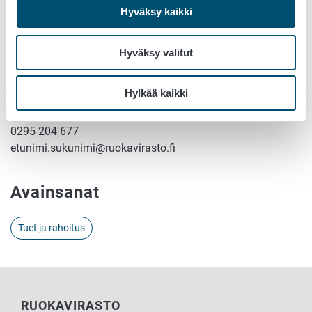
Lisätietoja yrittäjälle:
Hyväksy kaikki
Lisätiedot tuesta ja sen hakemisesta:
www.ruokavirasto.fi/koronarahoitus
Hyväksy valitut
Yritys-Suomen puhelinpalvelu, puh. 0295 020 500
Alueelliset ELY-keskukset:
www.ely-keskus.fi
Hylkää kaikki
Lisätietoja medialle:
Johtava asiantuntija Reijo Martikainen
0295 204 677
etunimi.sukunimi@ruokavirasto.fi
Avainsanat
Tuet ja rahoitus
RUOKAVIRASTO