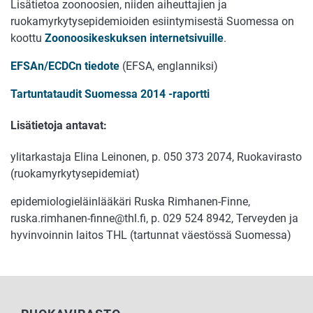
Lisätietoa zoonoosien, niiden aiheuttajien ja
ruokamyrkytysepidemioiden esiintymisestä Suomessa on
koottu
Zoonoosikeskuksen internetsivuille
.
EFSAn/ECDCn tiedote
(EFSA, englanniksi)
Tartuntataudit Suomessa 2014 -raportti
Lisätietoja antavat:
ylitarkastaja Elina Leinonen, p. 050 373 2074, Ruokavirasto
(ruokamyrkytysepidemiat)
epidemiologieläinlääkäri Ruska Rimhanen-Finne,
ruska.rimhanen-finne@thl.fi, p. 029 524 8942, Terveyden ja
hyvinvoinnin laitos THL (tartunnat väestössä Suomessa)