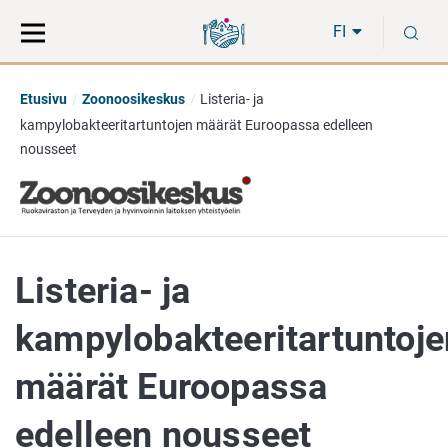
Siirry
Siirry
H
suoraan
koko
FI
sisältöön
sivuston
hakuun
Etusivu
Zoonoosikeskus
Listeria- ja
kampylobakteeritartuntojen määrät Euroopassa edelleen
nousseet
Listeria- ja
kampylobakteeritartuntoje
määrät Euroopassa
edelleen nousseet