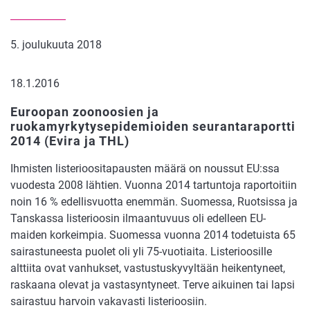
5. joulukuuta 2018
18.1.2016
Euroopan zoonoosien ja
ruokamyrkytysepidemioiden seurantaraportti
2014 (Evira ja THL)
Ihmisten listerioositapausten määrä on noussut EU:ssa
vuodesta 2008 lähtien. Vuonna 2014 tartuntoja raportoitiin
noin 16 % edellisvuotta enemmän. Suomessa, Ruotsissa ja
Tanskassa listerioosin ilmaantuvuus oli edelleen EU-
maiden korkeimpia. Suomessa vuonna 2014 todetuista 65
sairastuneesta puolet oli yli 75-vuotiaita. Listerioosille
alttiita ovat vanhukset, vastustuskyvyltään heikentyneet,
raskaana olevat ja vastasyntyneet. Terve aikuinen tai lapsi
sairastuu harvoin vakavasti listerioosiin.