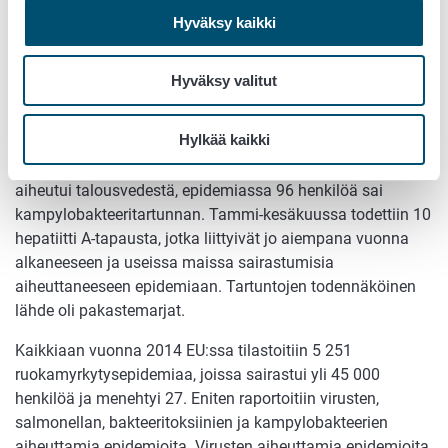
markkinoilta ja sen tuotanto lopetettiin.
Y.
Hyväksy kaikki
pseudotuberculosis
-bakteeri kykenee lisääntymään
jääkaappilämpötilassa sairautta aiheuttavalle tasolle jopa
2–3 päivässä. Evira suosittelee, että raakamaito käytetään
Hyväksy valitut
mahdollisimman nopeasti ja vain kuumennettavien ruokien
valmistamiseen.
Hylkää kaikki
Suurin Suomessa raportoitu epidemia vuonna 2014
aiheutui talousvedestä, epidemiassa 96 henkilöä sai
kampylobakteeritartunnan. Tammi-kesäkuussa todettiin 10
hepatiitti A-tapausta, jotka liittyivät jo aiempana vuonna
alkaneeseen ja useissa maissa sairastumisia
aiheuttaneeseen epidemiaan. Tartuntojen todennäköinen
lähde oli pakastemarjat.
Kaikkiaan vuonna 2014 EU:ssa tilastoitiin 5 251
ruokamyrkytysepidemiaa, joissa sairastui yli 45 000
henkilöä ja menehtyi 27. Eniten raportoitiin virusten,
salmonellan, bakteeritoksiinien ja kampylobakteerien
aiheuttamia epidemioita. Virusten aiheuttamia epidemioita