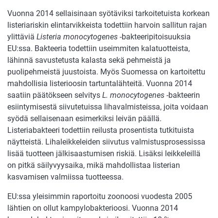
Vuonna 2014 sellaisinaan syötäviksi tarkoitetuista korkean
listeriariskin elintarvikkeista todettiin harvoin sallitun rajan
ylittäviä
Listeria monocytogenes
-bakteeripitoisuuksia
EU:ssa. Bakteeria todettiin useimmiten kalatuotteista,
lähinnä savustetusta kalasta sekä pehmeistä ja
puolipehmeistä juustoista. Myös Suomessa on kartoitettu
mahdollisia listerioosin tartuntalähteitä. Vuonna 2014
saatiin päätökseen selvitys
L. monocytogenes
-bakteerin
esiintymisestä siivutetuissa lihavalmisteissa, joita voidaan
syödä sellaisenaan esimerkiksi leivän päällä.
Listeriabakteeri todettiin reilusta prosentista tutkituista
näytteistä. Lihaleikkeleiden siivutus valmistusprosessissa
lisää tuotteen jälkisaastumisen riskiä. Lisäksi leikkeleillä
on pitkä säilyvyysaika, mikä mahdollistaa listerian
kasvamisen valmiissa tuotteessa.
EU:ssa yleisimmin raportoitu zoonoosi vuodesta 2005
lähtien on ollut kampylobakterioosi. Vuonna 2014