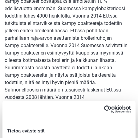
kampylobakteerioositapauksia ilmoitettiin 10 %
edellisvuotta enemmän. Suomessa kampylobakterioosi
todettiin lähes 4900 henkilöllä. Vuonna 2014 EU:ssa
tutkituista elintarvikkeista kampylobakteereja todettiin
jälleen eniten broilerinlihassa. EU:ssa pohditaan
parhaillaan raja-arvon asettamista broileriruhojen
kampylobakteereille. Vuonna 2014 Suomessa selvitettiin
kampylobakteerien esiintyvyyttä kaupoissa myynnissä
olleesta kotimaisesta broilerin ja kalkkunan lihasta.
Suurimmasta osasta näytteitä ei todettu lainkaan
kampylobakteereita, ja näytteissä joista bakteereita
todettiin, niitä esiintyi hyvin pieniä määriä.
Salmonelloosien määrä on tasaisesti laskenut EU:ssa
vuodesta 2008 lähtien. Vuonna 2014
salmonelloositapauksia todettiin 44 % vähemmän kuin
vuonna 2008. Myönteiseen kehitykseen on vaikuttanut se,
että suurin osa EU-maista on saavuttanut siipikarjan
salmonellan vähentämiseksi asetetun tavoitteen. Vuonna
Tietoa evästeistä
2014 Suomessa raportoitiin 1622 salmonelloositapausta