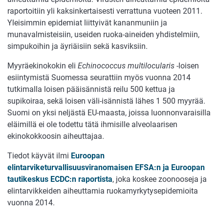
raportoitiin yli kaksinkertaisesti verrattuna vuoteen 2011.
Yleisimmin epidemiat liittyivät kananmuniin ja
munavalmisteisiin, useiden ruoka-aineiden yhdistelmiin,
simpukoihin ja äyriäisiin sekä kasviksiin.
Myyräekinokokin eli
Echinococcus multilocularis
-loisen
esiintymistä Suomessa seurattiin myös vuonna 2014
tutkimalla loisen pääisännistä reilu 500 kettua ja
supikoiraa, sekä loisen väli-isännistä lähes 1 500 myyrää.
Suomi on yksi neljästä EU-maasta, joissa luonnonvaraisilla
eläimillä ei ole todettu tätä ihmisille alveolaarisen
ekinokokkoosin aiheuttajaa.
Tiedot käyvät ilmi
Euroopan
elintarviketurvallisuusviranomaisen EFSA:n ja Euroopan
tautikeskus ECDC:n raportista
, joka koskee zoonooseja ja
elintarvikkeiden aiheuttamia ruokamyrkytysepidemioita
vuonna 2014.