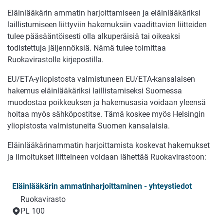
Eläinlääkärin ammatin harjoittamiseen ja eläinlääkäriksi
laillistumiseen liittyviin hakemuksiin vaadittavien liitteiden
tulee pääsääntöisesti olla alkuperäisiä tai oikeaksi
todistettuja jäljennöksiä. Nämä tulee toimittaa
Ruokavirastolle kirjepostilla.
EU/ETA-yliopistosta valmistuneen EU/ETA-kansalaisen
hakemus eläinlääkäriksi laillistamiseksi Suomessa
muodostaa poikkeuksen ja hakemusasia voidaan yleensä
hoitaa myös sähköpostitse. Tämä koskee myös Helsingin
yliopistosta valmistuneita Suomen kansalaisia.
Eläinlääkärinammatin harjoittamista koskevat hakemukset
ja ilmoitukset liitteineen voidaan lähettää Ruokavirastoon:
Eläinlääkärin ammatinharjoittaminen - yhteystiedot
Ruokavirasto
PL 100