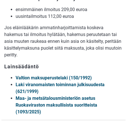
ensimmäinen ilmoitus 209,00 euroa
uusintailmoitus 112,00 euroa
Jos eläinlääkärin ammatinharjoittamista koskeva
hakemus tai ilmoitus hylätään, hakemus peruutetaan tai
asia muuten raukeaa ennen kuin asia on käsitelty, peritään
käsittelymaksuna puolet siitä maksusta, joka olisi muutoin
peritty.
Lainsäädäntö
Valtion maksuperustelaki (150/1992)
Laki viranomaisten toiminnan julkisuudesta
(621/1999)
Maa- ja metsätalousministeriön asetus
Ruokaviraston maksullisista suoritteista
(1093/2025)