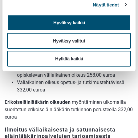
Näytä tiedot
Väliaikaiset oikeudet eläinlääkärin
ammatinharjoittamiseen
Hyväksy kaikki
Suomessa eläinlääketiedettä opiskelevan
väliaikainen oikeus
Hyväksy valitut
ensimmäinen ilmoitus 62,00 euroa
jatkohakemuksen perusteella myönnettävä
Hylkää kaikki
oikeus 112,00 euroa
Muualla kuin Suomessa eläinlääketiedettä
opiskelevan väliaikainen oikeus 258,00 euroa
Väliaikainen oikeus opetus- ja tutkimustehtävissä
332,00 euroa
Erikoiseläinlääkärin oikeuden
myöntäminen ulkomailla
suoritetun erikoiseläinlääkärin tutkinnon perusteella 332,00
euroa
Ilmoitus väliaikaisesta ja satunnaisesta
eläinlääkärinpalvelujen tarjoamisesta