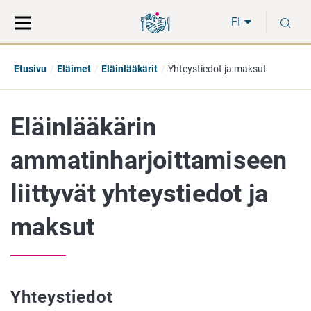
Siirry
Siirry
H
suoraan
koko
FI
sisältöön
sivuston
hakuun
Etusivu
Eläimet
Eläinlääkärit
Yhteystiedot ja maksut
Eläinlääkärin
ammatinharjoittamiseen
liittyvät yhteystiedot ja
maksut
Yhteystiedot