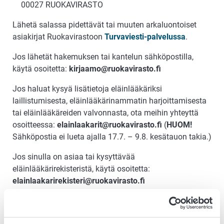
00027 RUOKAVIRASTO
Lähetä salassa pidettävät tai muuten arkaluontoiset
asiakirjat Ruokavirastoon
Turvaviesti-palvelussa
.
Jos lähetät hakemuksen tai kantelun sähköpostilla,
käytä osoitetta:
kirjaamo@ruokavirasto.fi
Jos haluat kysyä lisätietoja eläinlääkäriksi
laillistumisesta, eläinlääkärinammatin harjoittamisesta
tai eläinlääkäreiden valvonnasta, ota meihin yhteyttä
osoitteessa:
elainlaakarit@ruokavirasto.fi
(
HUOM!
Sähköpostia ei lueta ajalla 17.7. – 9.8. kesätauon takia.)
Jos sinulla on asiaa tai kysyttävää
eläinlääkärirekisteristä, käytä osoitetta:
elainlaakarirekisteri@ruokavirasto.fi