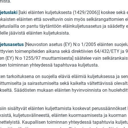
mista.
jetuslaki
[laki eläinten kuljetuksesta (1429/2006)] koskee sekä 
kaisten eläinten että soveltuvin osin myös selkärangattomien el
jetuslailla on pantu täytäntöön eläinkuljetusasetus ja säädetty 
elle jäävistä eläinten kuljetuksista.
ljetusasetus
[Neuvoston asetus (EY) N:o 1/2005 eläinten suojelu
iittyvien toimenpiteiden aikana sekä direktiivien 64/432/ETY ja
en (EY) N:o 1255/97 muuttamisesta] säätelee vain selkärankais
isen toiminnan yhteydessä tapahtuvaa kuljetusta.
en tarkoituksena on suojella eläviä eläimiä kuljetuksessa ja se
ttumiselta ja sairastumiselta sekä kaikelta vältettävissä olevalta
kseltä. Säädösten mukaan eläinten hyvinvoinnista on huolehdit
in sisältyvät eläinten kuljettamista koskevat perussäännökset k
yksistä, kuljetusvälineestä, eläinten kuormaamisesta ja kuorma
ettelyistä. Kaupallisen toiminnan yhteydessä tapahtuvia kuljet