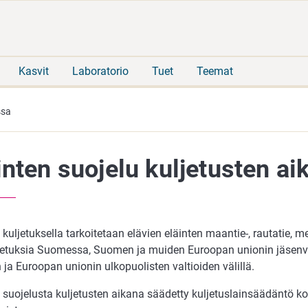
Siirry
Siirry
suoraan
koko
sisältöön
sivuston
hakuun
Kasvit
Laboratorio
Tuet
Teemat
ssa
inten suojelu kuljetusten ai
 kuljetuksella tarkoitetaan elävien eläinten maantie-, rautatie, mer
jetuksia Suomessa, Suomen ja muiden Euroopan unionin jäsenv
a Euroopan unionin ulkopuolisten valtioiden välillä.
 suojelusta kuljetusten aikana säädetty kuljetuslainsäädäntö k