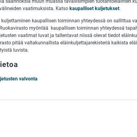
ia säännöksiä muun muassa tavallisimpien tuotantoeläinten kul
svälineiden vaatimuksista. Katso
kaupalliset kuljetukset
.
n kuljettaminen kaupallisen toiminnan yhteydessä on sallittua v
. Ruokavirasto myöntää kaupallisen toiminnan yhteydessä tapa
jetusten vaatimat luvat ja tallentavat niissä olevat tiedot eläinkul
asto pitää valtakunnallista eläinkuljettajarekisteriä kaikista el
yistä luvista.
tietoa
ljetusten valvonta