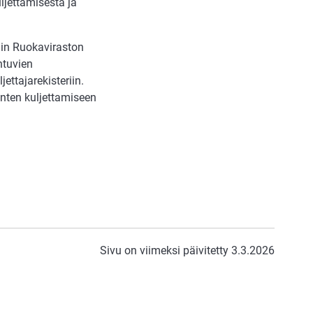
jettamisesta ja
ain Ruokaviraston
htuvien
jettajarekisteriin.
äinten kuljettamiseen
Sivu on viimeksi päivitetty 3.3.2026