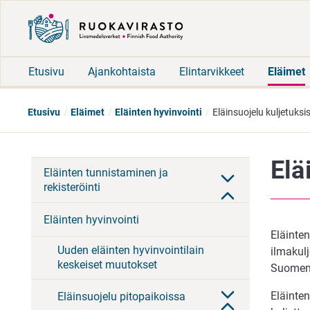
Etusivu
Ajankohtaista
Elintarvikkeet
Eläimet
Etusivu
Eläimet
Eläinten hyvinvointi
Eläinsuojelu kuljetuksi
Elä
Eläinten tunnistaminen ja
rekisteröinti
Eläinten hyvinvointi
Eläinten
Uuden eläinten hyvinvointilain
ilmakul
keskeiset muutokset
Suomen j
Eläinten
Eläinsuojelu pitopaikoissa