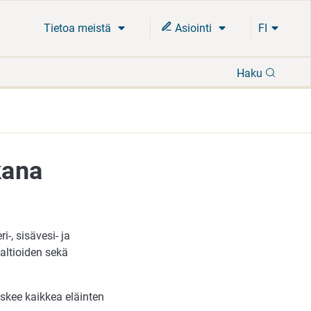
Tietoa meistä
Asiointi
FI
Hae
Haku
kana
i-, sisävesi- ja
altioiden sekä
oskee kaikkea eläinten