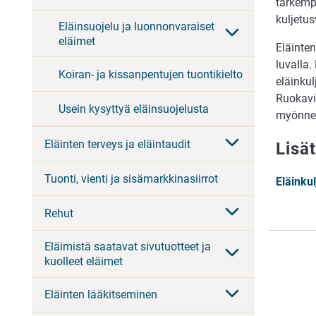
tarkemp
kuljetu
Eläinsuojelu ja luonnonvaraiset
eläimet
Eläinte
luvalla
Koiran- ja kissanpentujen tuontikielto
eläinkul
Ruokavir
Usein kysyttyä eläinsuojelusta
myönnet
Eläinten terveys ja eläintaudit
Lisä
Tuonti, vienti ja sisämarkkinasiirrot
Eläinku
Rehut
Eläimistä saatavat sivutuotteet ja
kuolleet eläimet
Eläinten lääkitseminen