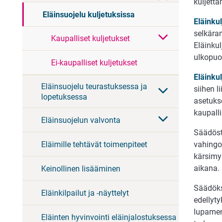
kuljetta
Eläinsuojelu kuljetuksissa
Eläinkul
selkäran
Kaupalliset kuljetukset
Eläinkul
ulkopuol
Ei-kaupalliset kuljetukset
Eläinku
Eläinsuojelu teurastuksessa ja
siihen l
lopetuksessa
asetuks
kaupall
Eläinsuojelun valvonta
Säädöst
Eläimille tehtävät toimenpiteet
vahingoi
kärsimy
aikana.
Keinollinen lisääminen
Säädöksi
Eläinkilpailut ja -näyttelyt
edellyt
lupamen
Eläinten hyvinvointi eläinjalostuksessa