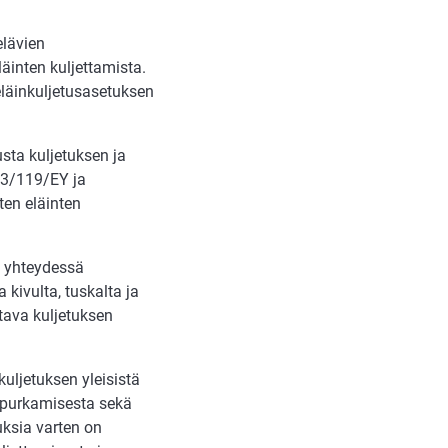
elävien
äinten kuljettamista.
eläinkuljetusasetuksen
sta kuljetuksen ja
 93/119/EY ja
ten eläinten
n yhteydessä
 kivulta, tuskalta ja
tava kuljetuksen
uljetuksen yleisistä
n purkamisesta sekä
uksia varten on