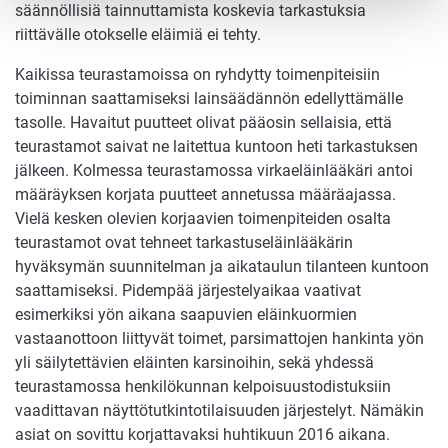
säännöllisiä tainnuttamista koskevia tarkastuksia
riittävälle otokselle eläimiä ei tehty.
Kaikissa teurastamoissa on ryhdytty toimenpiteisiin
toiminnan saattamiseksi lainsäädännön edellyttämälle
tasolle. Havaitut puutteet olivat pääosin sellaisia, että
teurastamot saivat ne laitettua kuntoon heti tarkastuksen
jälkeen. Kolmessa teurastamossa virkaeläinlääkäri antoi
määräyksen korjata puutteet annetussa määräajassa.
Vielä kesken olevien korjaavien toimenpiteiden osalta
teurastamot ovat tehneet tarkastuseläinlääkärin
hyväksymän suunnitelman ja aikataulun tilanteen kuntoon
saattamiseksi. Pidempää järjestelyaikaa vaativat
esimerkiksi yön aikana saapuvien eläinkuormien
vastaanottoon liittyvät toimet, parsimattojen hankinta yön
yli säilytettävien eläinten karsinoihin, sekä yhdessä
teurastamossa henkilökunnan kelpoisuustodistuksiin
vaadittavan näyttötutkintotilaisuuden järjestelyt. Nämäkin
asiat on sovittu korjattavaksi huhtikuun 2016 aikana.