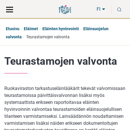
Siirry
Siirry
H
suoraan
koko
FI
sisältöön
sivuston
hakuun
Etusivu
Eläimet
Eläinten hyvinvointi
Eläinsuojelun
valvonta
Teurastamojen valvonta
Teurastamojen valvonta
Ruokaviraston tarkastuseläinlääkärit tekevät valvomissaan
teurastamoissa päivittäisvalvonnan lisäksi myös
systemaattista erikseen raportoitavaa eläinten
hyvinvoinnin valvontaa teurastamoiden eläinsuojelullisen
tilanteen varmistamiseksi. Lainsäädännön noudattamisen
varmistamisen lisäksi näiden erikseen dokumentoitujen