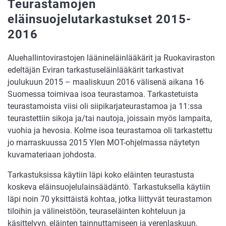
Teurastamojen
eläinsuojelutarkastukset 2015-
2016
Aluehallintovirastojen läänineläinlääkärit ja Ruokaviraston
edeltäjän Eviran tarkastuseläinlääkärit tarkastivat
joulukuun 2015 – maaliskuun 2016 välisenä aikana 16
Suomessa toimivaa isoa teurastamoa. Tarkastetuista
teurastamoista viisi oli siipikarjateurastamoa ja 11:ssa
teurastettiin sikoja ja/tai nautoja, joissain myös lampaita,
vuohia ja hevosia. Kolme isoa teurastamoa oli tarkastettu
jo marraskuussa 2015 Ylen MOT-ohjelmassa näytetyn
kuvamateriaan johdosta.
Tarkastuksissa käytiin läpi koko eläinten teurastusta
koskeva eläinsuojelulainsäädäntö. Tarkastuksella käytiin
läpi noin 70 yksittäistä kohtaa, jotka liittyvät teurastamon
tiloihin ja välineistöön, teuraseläinten kohteluun ja
käsittelyyn, eläinten tainnuttamiseen ja verenlaskuun,