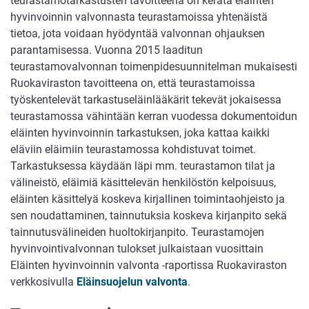
teurastamotarkastusten tavoitteena on kerätä eläinten
hyvinvoinnin valvonnasta teurastamoissa
yhtenäistä
tietoa,
jota voidaan hyödyntää valvonnan ohjauksen
parantamisessa. Vuonna 2015 laaditun
teurastamovalvonnan toimenpidesuunnitelman mukaisesti
Ruokaviraston
tavoitteena on, että
teurastamoissa
työskentelevät
tarkastuseläinlääkärit tekevät
jokaisessa
teurastamossa vähintään kerran vuodessa dokumentoidun
eläinten hyvinvoinnin tarkastuksen, joka kattaa kaikki
eläviin eläimiin
teurastamossa kohdistuvat toimet.
Tarkastuksessa käydään läpi mm. teurastamon tilat ja
välineistö, eläimiä käsittelevän henkilöstön kelpoisuus,
eläinten käsittelyä koskeva kirjallinen toimintaohjeisto ja
sen noudattaminen,
tainnutuksia koskeva kirjanpito sekä
tainnutusvälineiden huoltokirjanpito. Teurastamojen
hyvinvointivalvonnan tulokset julkaistaan vuosittain
Eläinten hyvinvoinnin valvonta -raportissa Ruokaviraston
verkkosivulla
Eläinsuojelun valvonta
.