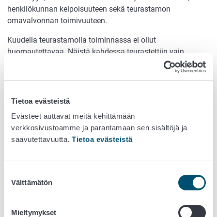
henkilökunnan kelpoisuuteen sekä teurastamon
omavalvonnan toimivuuteen.
Kuudella teurastamolla toiminnassa ei ollut
huomautettavaa. Näistä kahdessa teurastettiin vain
siipikarjaa, muissa yhtä tai useampaa niin sanottua
punaisen lihan (sika, nauta, lammas, vuohi, hevonen)
eläinlajia.
Tietoa evästeistä
Kymmenessä teurastamossa toiminta ei ollut kaikilta osin
Evästeet auttavat meitä kehittämään
lainsäädännön edellyttämällä tasolla. Näistä kolme oli
verkkosivustoamme ja parantamaan sen sisältöjä ja
siipikarjateurastamoa ja seitsemässä teurastettiin nautaa
saavutettavuutta.
Tietoa evästeistä
ja/tai sikaa, muutamassa myös lampaita, vuohia ja
hevosia. Pääosin havaitut puutteet olivat yksittäisiä, mutta
neljässä teurastamossa havaittiin useampia korjaavia
Suostumuksen
toimenpiteitä vaativia epäkohtia.
Välttämätön
valinta
Teurastamojen laatimat kirjalliset toimintaohjeistot
kaipasivat monessa paikassa täydennystä ja tarkennuksia,
Mieltymykset