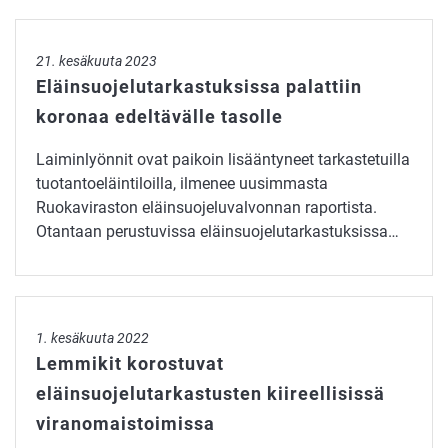
Eläinsuojelutarkastuksissa palattiin koronaa edeltävälle tas
21. kesäkuuta 2023
Eläinsuojelutarkastuksissa palattiin
koronaa edeltävälle tasolle
Laiminlyönnit ovat paikoin lisääntyneet tarkastetuilla
tuotantoeläintiloilla, ilmenee uusimmasta
Ruokaviraston eläinsuojeluvalvonnan raportista.
Otantaan perustuvissa eläinsuojelutarkastuksissa…
Lemmikit korostuvat eläinsuojelutarkastusten kiireellisissä
1. kesäkuuta 2022
Lemmikit korostuvat
eläinsuojelutarkastusten kiireellisissä
viranomaistoimissa