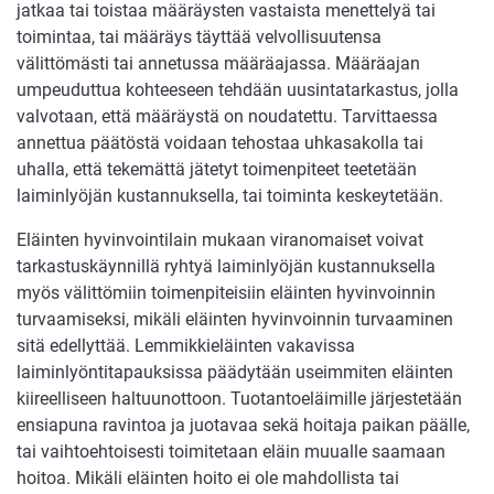
jatkaa tai toistaa määräysten vastaista menettelyä tai
toimintaa, tai määräys täyttää velvollisuutensa
välittömästi tai annetussa määräajassa. Määräajan
umpeuduttua kohteeseen tehdään uusintatarkastus, jolla
valvotaan, että määräystä on noudatettu. Tarvittaessa
annettua päätöstä voidaan tehostaa uhkasakolla tai
uhalla, että tekemättä jätetyt toimenpiteet teetetään
laiminlyöjän kustannuksella, tai toiminta keskeytetään.
Eläinten hyvinvointilain mukaan viranomaiset voivat
tarkastuskäynnillä ryhtyä laiminlyöjän kustannuksella
myös välittömiin toimenpiteisiin eläinten hyvinvoinnin
turvaamiseksi, mikäli eläinten hyvinvoinnin turvaaminen
sitä edellyttää. Lemmikkieläinten vakavissa
laiminlyöntitapauksissa päädytään useimmiten eläinten
kiireelliseen haltuunottoon. Tuotantoeläimille järjestetään
ensiapuna ravintoa ja juotavaa sekä hoitaja paikan päälle,
tai vaihtoehtoisesti toimitetaan eläin muualle saamaan
hoitoa. Mikäli eläinten hoito ei ole mahdollista tai