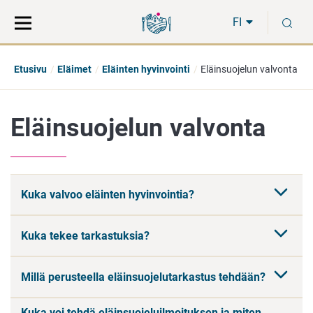
Siirry
Siirry
H
suoraan
koko
FI
sisältöön
sivuston
hakuun
Etusivu
Eläimet
Eläinten hyvinvointi
Eläinsuojelun valvonta
Eläinsuojelun valvonta
Kuka valvoo eläinten hyvinvointia?
Kuka tekee tarkastuksia?
Millä perusteella eläinsuojelutarkastus tehdään?
Kuka voi tehdä eläinsuojeluilmoituksen ja miten