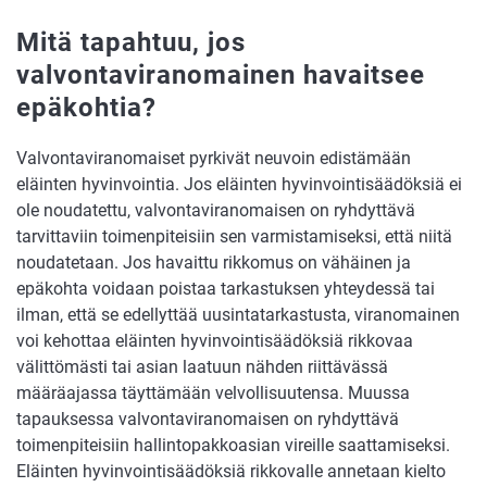
Mitä tapahtuu, jos
valvontaviranomainen havaitsee
epäkohtia?
Valvontaviranomaiset pyrkivät neuvoin edistämään
eläinten hyvinvointia. Jos eläinten hyvinvointisäädöksiä ei
ole noudatettu, valvontaviranomaisen on ryhdyttävä
tarvittaviin toimenpiteisiin sen varmistamiseksi, että niitä
noudatetaan. Jos havaittu rikkomus on vähäinen ja
epäkohta voidaan poistaa tarkastuksen yhteydessä tai
ilman, että se edellyttää uusintatarkastusta, viranomainen
voi kehottaa eläinten hyvinvointisäädöksiä rikkovaa
välittömästi tai asian laatuun nähden riittävässä
määräajassa täyttämään velvollisuutensa. Muussa
tapauksessa valvontaviranomaisen on ryhdyttävä
toimenpiteisiin hallintopakkoasian vireille saattamiseksi.
Eläinten hyvinvointisäädöksiä rikkovalle annetaan kielto