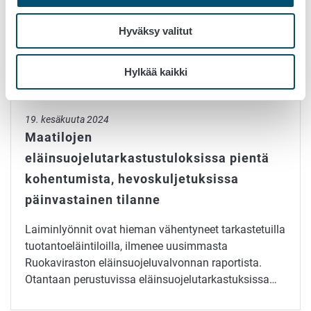
otantatarkastuksissa havaittujen laiminlyöntien
määrä (37 %) lisääntyi edellisvuodesta (26 %).
Hyväksy valitut
Kasvu…
Hylkää kaikki
Maatilojen eläinsuojelutarkastustuloksissa pientä kohentum
19. kesäkuuta 2024
Maatilojen
eläinsuojelutarkastustuloksissa pientä
kohentumista, hevoskuljetuksissa
päinvastainen tilanne
Laiminlyönnit ovat hieman vähentyneet tarkastetuilla
tuotantoeläintiloilla, ilmenee uusimmasta
Ruokaviraston eläinsuojeluvalvonnan raportista.
Otantaan perustuvissa eläinsuojelutarkastuksissa…