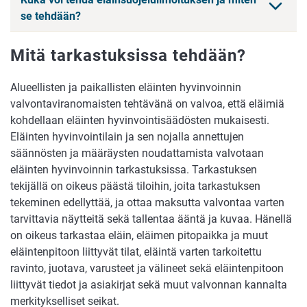
se tehdään?
Mitä tarkastuksissa tehdään?
Alueellisten ja paikallisten eläinten hyvinvoinnin
valvontaviranomaisten tehtävänä on valvoa, että eläimiä
kohdellaan eläinten hyvinvointisäädösten mukaisesti.
Eläinten hyvinvointilain ja sen nojalla annettujen
säännösten ja määräysten noudattamista valvotaan
eläinten hyvinvoinnin tarkastuksissa. Tarkastuksen
tekijällä on oikeus päästä tiloihin, joita tarkastuksen
tekeminen edellyttää, ja ottaa maksutta valvontaa varten
tarvittavia näytteitä sekä tallentaa ääntä ja kuvaa. Hänellä
on oikeus tarkastaa eläin, eläimen pitopaikka ja muut
eläintenpitoon liittyvät tilat, eläintä varten tarkoitettu
ravinto, juotava, varusteet ja välineet sekä eläintenpitoon
liittyvät tiedot ja asiakirjat sekä muut valvonnan kannalta
merkitykselliset seikat.