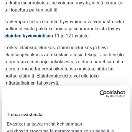
tarkoituksenmukaista, ne voidaan myydä, viedä teuraaksi
tai lopettaa paikan päällä.
Tarkempaa tietoa eläinten hyvinvoinnin valvonnasta sekä
hallinnollisista pakkokeinoista ja seuraamuksista löytyy
eläinten hyvinv
ointilain
11 ja 12 luvuista.
Törkeä eläinsuojelurikos, eläinsuojelurikos ja lievä
eläinsuojelurikos ovat rikoslain alaisia tekoja. Jos henkilö
tuomitaan eläinsuojelurikoksesta, voidaan hänet samalla
tuomita menettäneeksi oikeutensa omistaa, pitää tai
hoitaa eläimiä. Eläintenpitokielto voi olla joko
määräaikainen tai pysyvä.
Ajankohtaista:
Eläinten hyvinvoinnin valvonnassa havaittujen laiminlyönti
Tietoa evästeistä
20. toukokuuta 2026
Evästeet auttavat meitä kehittämään
Eläinten hyvinvoinnin valvonnassa
verkkosivustoamme ja parantamaan sen sisältöjä ja