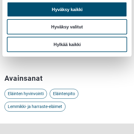
Koirien ja kissojen myynti-ilmoituksiin ja luovuttamiseen
tulossa uusia vaatimuksia
Hyväksy kaikki
Laki eläinten hyvinvoinnista (693/2023)
Hyväksy valitut
Lisätietoja:
Erityisasiantuntija Alisa Matomäki, p. 050 472 8032,
Hylkää kaikki
etunimi.sukunimi@ruokavirasto.fi
Avainsanat
Eläinten hyvinvointi
Eläintenpito
Lemmikki- ja harraste-eläimet