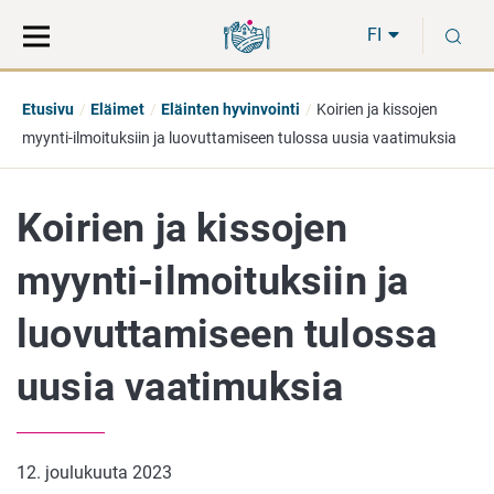
Siirry
Siirry
H
suoraan
koko
FI
sisältöön
sivuston
hakuun
Etusivu
Eläimet
Eläinten hyvinvointi
Koirien ja kissojen
myynti-ilmoituksiin ja luovuttamiseen tulossa uusia vaatimuksia
Koirien ja kissojen
myynti-ilmoituksiin ja
luovuttamiseen tulossa
uusia vaatimuksia
12. joulukuuta 2023