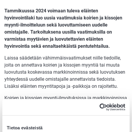
Tammikuussa 2024 voimaan tuleva eläinten
hyvinvointilaki tuo uusia vaatimuksia koirien ja kissojen
myynti-ilmoitteluun sekä luovuttamiseen uudelle
omistajalle. Tarkoituksena uusilla vaatimuksilla on
varmistaa myytävien ja luovutettavien eläinten
hyvinvointia sekä ennaltaehkäistä pentutehtailua.
Laissa säädetään vähimmäisvaatimukset niille tiedoille,
joita on annettava koirien ja kissojen myyntiä tai muuta
luovutusta koskevassa markkinoinnissa sekä luovutuksen
yhteydessä uudelle omistajalle annettavista tiedoista.
Lisäksi eläinten myyntitapoja ja -paikkoja on rajoitettu.
Koirien ja kissojen myynti-ilmoituksissa ja markkinoinnissa
on vastaisuudessa annettava tietyt minimitiedot. Pakollisia
tietoja ovat mm. myyjän nimi, eläimen syntymäaika ja ikä
tai ikäarvio, eläimen syntymämaa (jos muu kuin Suomi)
sekä eläimen sijaintipaikkakunta tai -maa ilmoitushetkellä.
Tietoa evästeistä