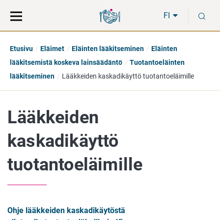
Siirry
Siirry
H
suoraan
koko
FI
sisältöön
sivuston
hakuun
Etusivu
Eläimet
Eläinten lääkitseminen
Eläinten
lääkitsemistä koskeva lainsäädäntö
Tuotantoeläinten
lääkitseminen
Lääkkeiden kaskadikäyttö tuotantoeläimille
Lääkkeiden
kaskadikäyttö
tuotantoeläimille
Ohje lääkkeiden kaskadikäytöstä