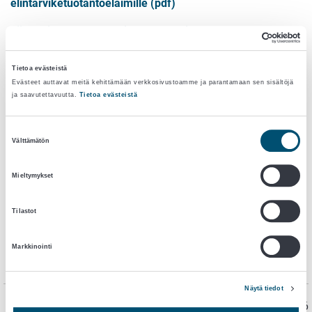
elintarviketuotantoeläimille (pdf)
Liite ohjeeseen lääkkeiden kaskadikäytöstä
elintarviketuotantoeläimille (pdf)
Tietoa evästeistä
Varoajat
Evästeet auttavat meitä kehittämään verkkosivustoamme ja parantamaan sen sisältöjä
ja saavutettavuutta.
Tietoa evästeistä
Suostumuksen
Välttämätön
valinta
Mieltymykset
Tilastot
Markkinointi
Näytä tiedot
Sivu on viimeksi päivitetty 10.6.2026