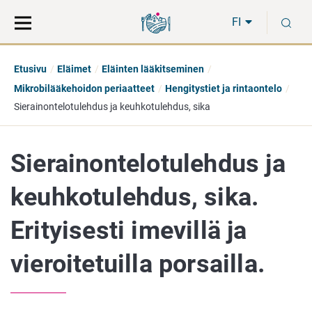
Siirry
Siirry
H
suoraan
koko
FI
sisältöön
sivuston
hakuun
Etusivu
Eläimet
Eläinten lääkitseminen
Mikrobilääkehoidon periaatteet
Hengitystiet ja rintaontelo
Sierainontelotulehdus ja keuhkotulehdus, sika
Sierainontelotulehdus ja
keuhkotulehdus, sika.
Erityisesti imevillä ja
vieroitetuilla porsailla.