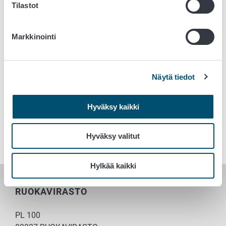
Tilastot
Tetrasykliinit (AMEG D)
Markkinointi
Tai herkkyysmäärityksen mukaan.
Näytä tiedot
Hyväksy kaikki
Huomautuksia
Hyväksy valitut
Hylkää kaikki
RUOKAVIRASTO
PL 100