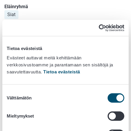
Eläinryhmä
Siat
Elinryhmä
Hengitystiet ja rintaontelo
Aiheuttajamikrobi
Bordetella bronchiseptica
Tietoa evästeistä
Evästeet auttavat meitä kehittämään
verkkosivustoamme ja parantamaan sen sisältöjä ja
saavutettavuutta.
Tietoa evästeistä
1. Hoito
Trimetopriimi-sulfonamidit (AMEG D)
Suostumuksen
Välttämätön
valinta
Osalla suomalaisista
B. bronchiseptica
-kannoista esiintyy
alentunutta herkkyyttä trimetopriimi-sulfalle.
Mieltymykset
2. Hoito