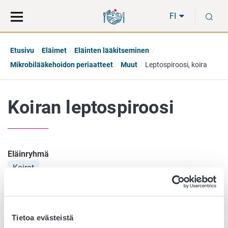
Siirry
Siirry
H
suoraan
koko
FI
sisältöön
sivuston
hakuun
Etusivu
Eläimet
Eläinten lääkitseminen
Mikrobilääkehoidon periaatteet
Muut
Leptospiroosi, koira
Koiran leptospiroosi
Eläinryhmä
Koirat
Elinryhmä
Muut
Aiheuttajamikrobi
Tietoa evästeistä
Leptospirat