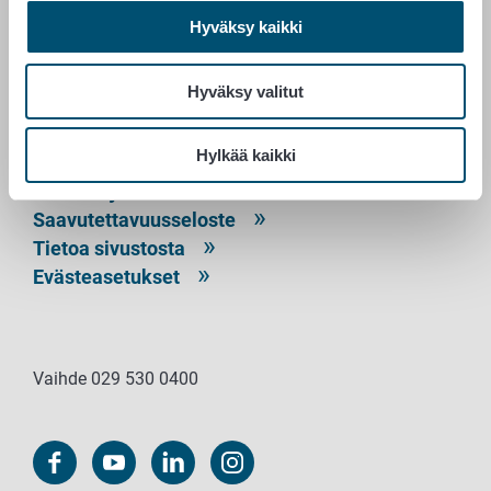
RUOKAVIRASTO
Hyväksy kaikki
PL 100
00027 RUOKAVIRASTO
Hyväksy valitut
Yhteystiedot
Hylkää kaikki
Palaute
Tietosuojailmoitus
Saavutettavuusseloste
Tietoa sivustosta
Evästeasetukset
Vaihde 029 530 0400