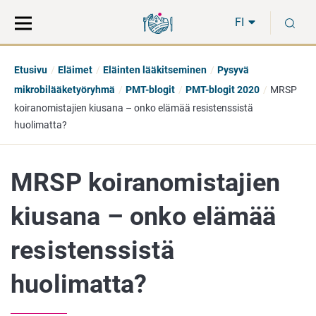
Siirry
Siirry
H
suoraan
koko
FI
sisältöön
sivuston
hakuun
Etusivu
Eläimet
Eläinten lääkitseminen
Pysyvä
mikrobilääketyöryhmä
PMT-blogit
PMT-blogit 2020
MRSP
koiranomistajien kiusana – onko elämää resistenssistä
huolimatta?
MRSP koiranomistajien
kiusana – onko elämää
resistenssistä
huolimatta?