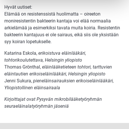
Hyvät uutiset:
Elämää on resistenssistä huolimatta – oireeton
moniresistentin bakteerin kantaja voi elää normaalia
arkielämää ja esimerkiksi tavata muita koiria. Resistentin
bakteerin kantajuus ei ole sairaus, eikä siis ole yksistään
syy koiran lopetukselle.
Katarina Eskola,
erikoistuva eläinlääkäri,
tohtorikoulutettava, Helsingin yliopisto
Thomas Grönthal,
eläinlääketieteen tohtori, tarttuvien
eläintautien erikoiseläinlääkäri, Helsingin yliopisto
Jenni Sukura,
pieneläinsairauksien erikoiseläinlääkäri,
Yliopistollinen eläinsairaala
Kirjoittajat ovat Pysyvän mikrobilääketyöryhmän
seuraeläinalatyöryhmän jäseniä