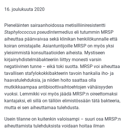
16. joulukuuta 2020
Pieneläinten sairaanhoidossa metisilliiniresistentti
Staphylococcus pseudintermedius
eli tutummin MRSP
aiheuttaa päänvaivaa sekä klinikan henkilökunnalle että
koiran omistajalle. Asiantuntijoille MRSP on myös yksi
yleisimmistä konsultaatioiden aiheista. Mystiseen
kirjainyhdistelmäbakteeriin liittyy monesti varsin
negatiivinen tunne – eikä toki suotta. MRSP voi aiheuttaa
tavallisen stafylokokkibakteerin tavoin hankalia iho- ja
haavatulehduksia, ja niiden hoito saattaa olla
mutkikkaampaa antibioottivaihtoehtojen vähäisyyden
vuoksi. Lemmikki voi myös jäädä MRSP:n oireettomaksi
kantajaksi, eli sillä on tällöin elimistössään tätä bakteeria,
mutta ei sen aiheuttamaa tulehdusta.
Usein tilanne on kuitenkin valoisampi – suuri osa MRSP:n
aiheuttamista tulehduksista voidaan hoitaa ilman