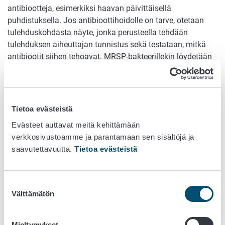
antibiootteja, esimerkiksi haavan päivittäisellä
puhdistuksella. Jos antibioottihoidolle on tarve, otetaan
tulehduskohdasta näyte, jonka perusteella tehdään
tulehduksen aiheuttajan tunnistus sekä testataan, mitkä
antibiootit siihen tehoavat. MRSP-bakteerillekin löydetään
usein oikea antibioottivaihtoehto, jos sellaista tarvitaan.
Oireeton kantajuus on kuitenkin yleisempää kuin se, että
MRSP olisi aiheuttanut tulehduksen. Vielä ei tosin ole
Tietoa evästeistä
pystytty selvittämään, kuinka pitkään koira tätä bakteeria
elimistössään kantaa ja mitkä tekijät kantajuuden kestoon
Evästeet auttavat meitä kehittämään
vaikuttavat. Kokemukseen perustuen iholta ja limakalvoilta
verkkosivustoamme ja parantamaan sen sisältöjä ja
otettavia seulontanäytteitä tulisi ottaa kolmesti 4-6 viikon
saavutettavuutta.
Tietoa evästeistä
välein, ja jos kaikki näistä ovat negatiivisia, voidaan koiran
katsoa puhdistuneen MRSP:stä suurella
Suostumuksen
todennäköisyydellä. Kuitenkin, jos ensimmäinen näytteistä
Välttämätön
valinta
on positiivinen, voi muutaman kuukauden tauko ennen
seurantanäytteenoton jatkamista olla paikallaan.
Mieltymykset