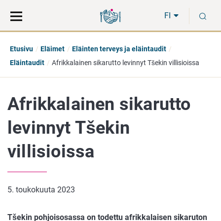
Siirry
Siirry
H
suoraan
koko
FI
sisältöön
sivuston
hakuun
Etusivu
Eläimet
Eläinten terveys ja eläintaudit
Eläintaudit
Afrikkalainen sikarutto levinnyt Tšekin villisioissa
Afrikkalainen sikarutto
levinnyt Tšekin
villisioissa
5. toukokuuta 2023
Tšekin pohjoisosassa on todettu afrikkalaisen sikaruton