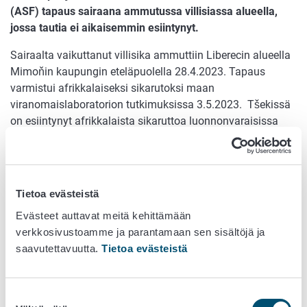
(ASF) tapaus sairaana ammutussa villisiassa alueella,
jossa tautia ei aikaisemmin esiintynyt.
Sairaalta vaikuttanut villisika ammuttiin Liberecin alueella
Mimoňin kaupungin eteläpuolella 28.4.2023. Tapaus
varmistui afrikkalaiseksi sikarutoksi maan
viranomaislaboratorion tutkimuksissa 3.5.2023. Tšekissä
on esiintynyt afrikkalaista sikaruttoa luonnonvaraisissa
villisioissa maan pohjoisosassa viime vuoden marraskuun
lopulta lähtien, minä aikana tautia on todettu muutamissa
villisioissa aivan lähellä Puolan rajaa. Nyt todettu
villisikatapaus on kuitenkin noin 60 km päässä lähimmistä
Tietoa evästeistä
edellisistä tautitapauksista, rajoitusvyöhykkeiden
Evästeet auttavat meitä kehittämään
ulkopuolisella metsäisellä alueella. Löytöpaikan vieressä
verkkosivustoamme ja parantamaan sen sisältöjä ja
kulkee maantie ja lähistöllä sijaitsee lentokenttä ja
saavutettavuutta.
Tietoa evästeistä
luonnonsuojelualueita. Uuden tautitapauksen sijainnin
ympärille on perustettu tartuntavyöhyke ja viranomaiset
jatkavat taudin vastustustoimenpiteitä. Tšekissä ei ole
Suostumuksen
todettu tartuntoja kotieläiminä pidetyissä sioissa.