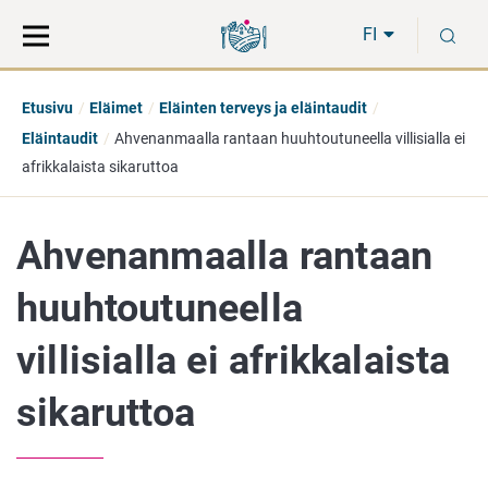
Siirry
Siirry
H
suoraan
koko
FI
sisältöön
sivuston
hakuun
Etusivu
Eläimet
Eläinten terveys ja eläintaudit
Eläintaudit
Ahvenanmaalla rantaan huuhtoutuneella villisialla ei
afrikkalaista sikaruttoa
Ahvenanmaalla rantaan
huuhtoutuneella
villisialla ei afrikkalaista
sikaruttoa