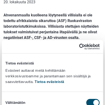
20. lokakuuta 2023
Ahvenanmaalla kuolleena löytyneellä villisialla ei ole
todettu afrikkalaista sikaruttoa (ASF) Ruokaviraston
laboratoriotutkimuksissa. Villisiasta otettujen näytteiden
tulokset valmistuivat perjantaina iltapäivällä ja ne olivat
negatiiviset ASF-, CSF- ja AD-virusten osalta.
Villisika löytyi torstaina Möckelön alueelta, Etelä-
Ahvenanmaalta rantaan huuhtoutuneena. Löytöpaikan
perusteella villisian arvioidaan kulkeutuneen
Tietoa evästeistä
Ahvenanmaalle etelän tai lännen suunnasta. Villisiasta
lähetettiin näytteet tutkittavaksi Ruokavirastoon
Evästeet auttavat meitä kehittämään
afrikkalaisen sikaruton poissulkemiseksi.
verkkosivustoamme ja parantamaan sen sisältöjä ja
saavutettavuutta.
Tietoa evästeistä
Afrikkalaista sikaruttoa ei ole koskaan todettu Suomessa.
Uhka taudin leviämisestä Suomeen on kasvanut selvästi,
sillä tautia löytyy jo lähialueiltamme Ruotsissa, Baltian
Suostumuksen
maissa ja Venäjällä. Mikäli sikojen ja villisikojen virustauti
Välttämätön
valinta