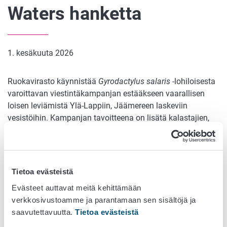
Waters hanketta
1. kesäkuuta 2026
Ruokavirasto käynnistää
Gyrodactylus salaris
-lohiloisesta
varoittavan viestintäkampanjan estääkseen vaarallisen
loisen leviämistä Ylä-Lappiin, Jäämereen laskeviin
vesistöihin. Kampanjan tavoitteena on lisätä kalastajien,
retkeilijöiden ja matkailijoiden tietoisuutta loisen
aiheuttamasta uhasta sekä siitä, miten jokainen voi omilla
toimillaan ehkäistä leviämistä.
Tietoa evästeistä
Gyrodactylus salaris
on yksi vakavimmista lohiamme
uhkaavista taudeista, ja sen leviäminen esimerkiksi Tenon
Evästeet auttavat meitä kehittämään
ja Näätämöjoen vesistöihin voisi aiheuttaa merkittäviä
verkkosivustoamme ja parantamaan sen sisältöjä ja
ekologisia ja taloudellisia vahinkoja. Loinen leviää helposti
saavutettavuutta.
Tietoa evästeistä
kalojen, veden ja märkien varusteiden mukana, minkä