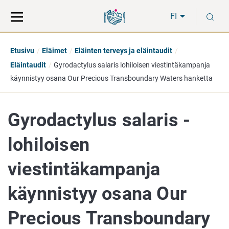
Siirry
Siirry
H
suoraan
koko
FI
sisältöön
sivuston
hakuun
Etusivu
Eläimet
Eläinten terveys ja eläintaudit
Eläintaudit
Gyrodactylus salaris lohiloisen viestintäkampanja
käynnistyy osana Our Precious Transboundary Waters hanketta
Gyrodactylus salaris -
lohiloisen
viestintäkampanja
käynnistyy osana Our
Precious Transboundary