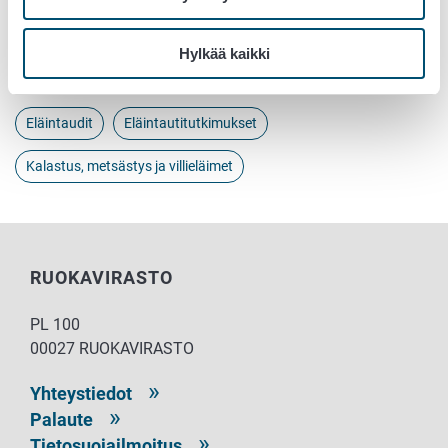
Hylkää kaikki
Avainsanat
Eläintaudit
Eläintautitutkimukset
Kalastus, metsästys ja villieläimet
RUOKAVIRASTO
PL 100
00027 RUOKAVIRASTO
Yhteystiedot
Palaute
Tietosuojailmoitus