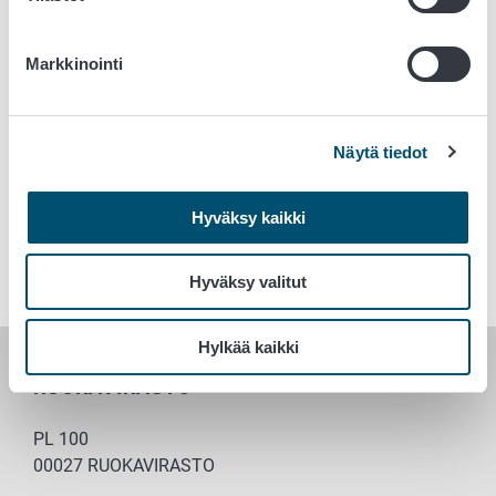
MMM:n vastaus Fifurille
PDF
avautuu
MMM:n tiedote 22.11.2023
uudessa
Markkinointi
välilehdessä
Näytä tiedot
Avainsanat
Eläintaudit
Eläintautitutkimukset
Laboratoriopalvelut
Hyväksy kaikki
Eläintenpito
Hyväksy valitut
Hylkää kaikki
RUOKAVIRASTO
PL 100
00027 RUOKAVIRASTO