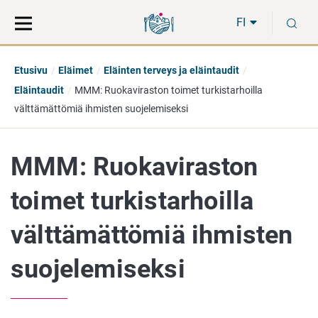
Siirry
Siirry
H
suoraan
koko
FI
sisältöön
sivuston
hakuun
Etusivu
Eläimet
Eläinten terveys ja eläintaudit
Eläintaudit
MMM: Ruokaviraston toimet turkistarhoilla
välttämättömiä ihmisten suojelemiseksi
MMM: Ruokaviraston
toimet turkistarhoilla
välttämättömiä ihmisten
suojelemiseksi