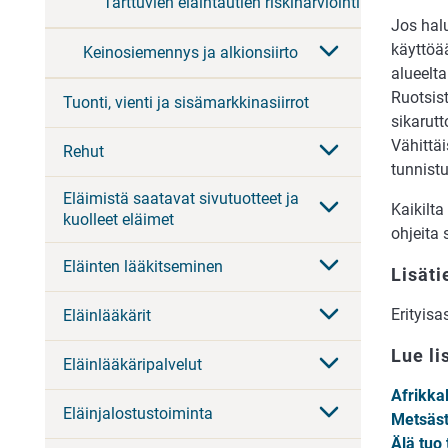
Tarttuvien eläintautien riskinarviointi
Jos hal
käyttöää
Keinosiemennys ja alkionsiirto
alueelta
Ruotsist
Tuonti, vienti ja sisämarkkinasiirrot
sikarutt
Vähittä
Rehut
tunnist
Eläimistä saatavat sivutuotteet ja
Kaikilt
kuolleet eläimet
ohjeita 
Eläinten lääkitseminen
Lisäti
Erityis
Eläinlääkärit
Lue li
Eläinlääkäripalvelut
Afrikka
Eläinjalostustoiminta
Metsästä
Älä tuo