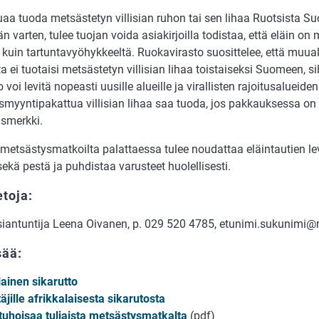
uaa tuoda metsästetyn villisian ruhon tai sen lihaa Ruotsista
n varten, tulee tuojan voida asiakirjoilla todistaa, että eläin on
 kuin tartuntavyöhykkeeltä. Ruokavirasto suosittelee, että muua
a ei tuotaisi metsästetyn villisian lihaa toistaiseksi Suomeen, si
o voi levitä nopeasti uusille alueille ja virallisten rajoitusalueide
ismyyntipakattua villisian lihaa saa tuoda, jos pakkauksessa on
usmerkki.
a metsästysmatkoilta palattaessa tulee noudattaa eläintautien l
sekä pestä ja puhdistaa varusteet huolellisesti.
etoja:
asiantuntija Leena Oivanen, p. 029 520 4785, etunimi.sukunimi@r
sää:
lainen sikarutto
jille afrikkalaisesta sikarutosta
 tuhoisaa tuliaista metsästysmatkalta
(pdf)