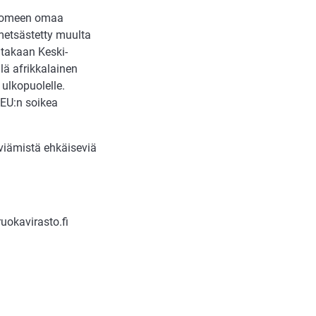
 Suomeen omaa
 metsästetty muulta
ltakaan Keski-
llä afrikkalainen
n ulkopuolelle.
 EU:n soikea
eviämistä ehkäiseviä
uokavirasto.fi