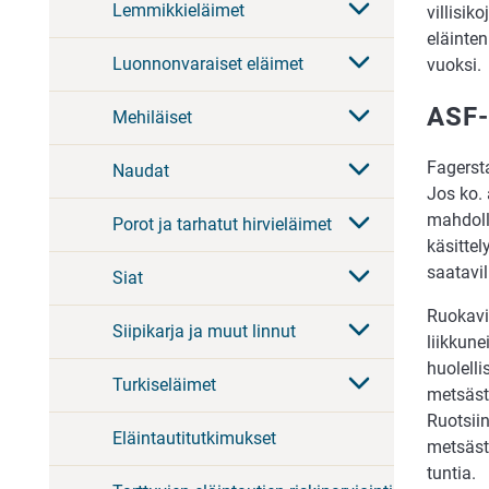
Lemmikkieläimet
villisik
eläinte
Luonnonvaraiset eläimet
vuoksi.
ASF-
Mehiläiset
Fagerst
Naudat
Jos ko. 
mahdolli
Porot ja tarhatut hirvieläimet
käsittel
saatavil
Siat
Ruokavi
Siipikarja ja muut linnut
liikkune
huolell
Turkiseläimet
metsäst
Ruotsii
Eläintautitutkimukset
metsäst
tuntia.