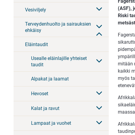
Fagersta
(ASF), 
Vesiviljely
Riski t
metsästä
Terveydenhuolto ja sairauksien
ehkäisy
Fagersta
sikarutt
Eläintaudit
pidempää
ympärill
Usealle eläinlajille yhteiset
mitään n
taudit
kaikki 
myös ta
Alpakat ja laamat
etenevät
Hevoset
Afrikkal
sikaeläi
Kalat ja ravut
maassa 
Lampaat ja vuohet
Afrikka
taudinp