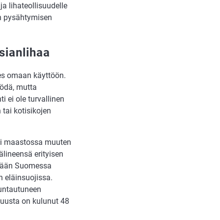
 ja lihateollisuudelle
an pysähtymisen
sianlihaa
des omaan käyttöön.
yödä, mutta
i ei ole turvallinen
 tai kotisikojen
tai maastossa muuten
älineensä erityisen
tetään Suomessa
 eläinsuojissa.
uuntautuneen
luusta on kulunut 48