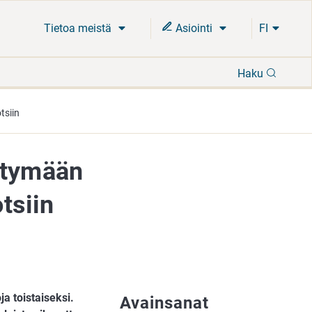
Tietoa meistä
Asiointi
FI
Hae
Haku
tsiin
ytymään
tsiin
a toistaiseksi.
Avainsanat