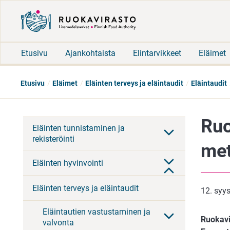
Etusivu
Ajankohtaista
Elintarvikkeet
Eläimet
Etusivu
Eläimet
Eläinten terveys ja eläintaudit
Eläintaudit
Ruo
Eläinten tunnistaminen ja
rekisteröinti
met
Eläinten hyvinvointi
Eläinten terveys ja eläintaudit
12. syy
Eläintautien vastustaminen ja
Ruokavir
valvonta