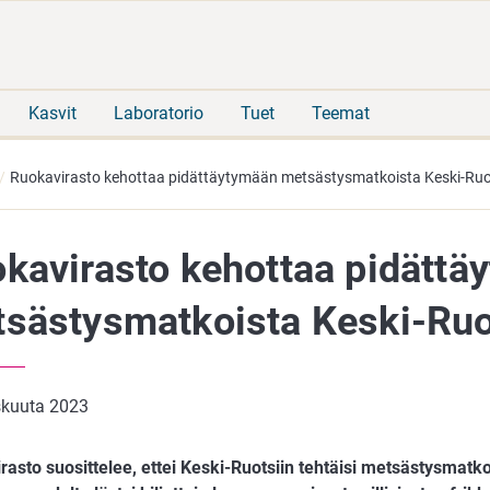
Siirry
Siirry
suoraan
koko
sisältöön
sivuston
hakuun
Kasvit
Laboratorio
Tuet
Teemat
Ruokavirasto kehottaa pidättäytymään metsästysmatkoista Keski-Ruo
kavirasto kehottaa pidättä
sästysmatkoista Keski-Ruo
skuuta 2023
asto suosittelee, ettei Keski-Ruotsiin tehtäisi metsästysmatkoj