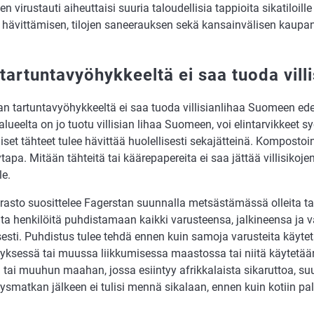
ojen virustauti aiheuttaisi suuria taloudellisia tappioita sikatiloille
n hävittämisen, tilojen saneerauksen sekä kansainvälisen kaup
tartuntavyöhykkeeltä ei saa tuoda villi
an tartuntavyöhykkeeltä ei saa tuoda villisianlihaa Suomeen e
alueelta on jo tuotu villisian lihaa Suomeen, voi elintarvikkeet s
set tähteet tulee hävittää huolellisesti sekajätteinä. Kompostoint
ytapa. Mitään tähteitä tai käärepapereita ei saa jättää villisikojen
le.
rasto suosittelee Fagerstan suunnalla metsästämässä olleita 
ita henkilöitä puhdistamaan kaikki varusteensa, jalkineensa ja v
isesti. Puhdistus tulee tehdä ennen kuin samoja varusteita käy
yksessä tai muussa liikkumisessa maastossa tai niitä käytetään
n tai muuhun maahan, jossa esiintyy afrikkalaista sikaruttoa, s
ysmatkan jälkeen ei tulisi mennä sikalaan, ennen kuin kotiin pa