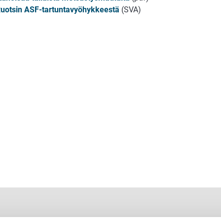
Ruotsin ASF-tartuntavyöhykkeestä
(SVA)