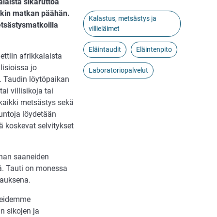
alaista sikaruttoa
änkin matkan päähän.
Kalastus, metsästys ja
tsästysmatkoilla
villieläimet
Eläintaudit
Eläintenpito
ettiin afrikkalaista
lisioissa jo
Laboratoriopalvelut
a. Taudin löytöpaikan
i villisikoja tai
 kaikki metsästys sekä
tuntoja löydetään
ä koskevat selvitykset
unnan saaneiden
llä. Tauti on monessa
rauksena.
lueidemme
n sikojen ja