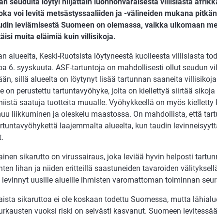
n seudulta löytyi hiljattain luonnonvaraisesta villisiasta afrikk
joka voi levitä metsästyssaaliiden ja -välineiden mukana pitk
audin leviämisestä Suomeen on olemassa, vaikka ulkomaan me
isi muita eläimiä kuin villisikoja.
n alueelta, Keski-Ruotsista löytyneestä kuolleesta villisiasta tod
oa 6. syyskuuta. ASF-tartuntoja on mahdollisesti ollut seudun vil
n, sillä alueelta on löytynyt lisää tartunnan saaneita villisikoj
e on perustettu tartuntavyöhyke, jolta on kiellettyä siirtää sikoja ta
iistä saatuja tuotteita muualle. Vyöhykkeellä on myös kielletty
muu liikkuminen ja oleskelu maastossa. On mahdollista, että tar
rtuntavyöhykettä laajemmalta alueelta, kun taudin levinneisyytt
.
ainen sikarutto on virussairaus, joka leviää hyvin helposti tart
nten lihan ja niiden eritteillä saastuneiden tavaroiden välitykse
levinnyt uusille alueille ihmisten varomattoman toiminnan seu
laista sikaruttoa ei ole koskaan todettu Suomessa, mutta lähia
urkausten vuoksi riski on selvästi kasvanut. Suomeen levitessää