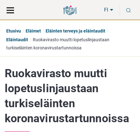
Siirry
Siirry
H
suoraan
koko
FI
sisältöön
sivuston
hakuun
Etusivu
Eläimet
Eläinten terveys ja eläintaudit
Eläintaudit
Ruokavirasto muutti lopetuslinjaustaan
turkiseläinten koronavirustartunnoissa
Ruokavirasto muutti
lopetuslinjaustaan
turkiseläinten
koronavirustartunnoissa