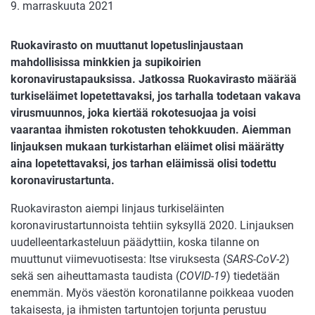
9. marraskuuta 2021
Ruokavirasto on muuttanut lopetuslinjaustaan
mahdollisissa minkkien ja supikoirien
koronavirustapauksissa. Jatkossa Ruokavirasto määrää
turkiseläimet lopetettavaksi, jos tarhalla todetaan vakava
virusmuunnos, joka kiertää rokotesuojaa ja voisi
vaarantaa ihmisten rokotusten tehokkuuden. Aiemman
linjauksen mukaan turkistarhan eläimet olisi määrätty
aina lopetettavaksi, jos tarhan eläimissä olisi todettu
koronavirustartunta.
Ruokaviraston aiempi linjaus turkiseläinten
koronavirustartunnoista tehtiin syksyllä 2020. Linjauksen
uudelleentarkasteluun päädyttiin, koska tilanne on
muuttunut viimevuotisesta: Itse viruksesta (
SARS-CoV-2
)
sekä sen aiheuttamasta taudista (
COVID-19
) tiedetään
enemmän. Myös väestön koronatilanne poikkeaa vuoden
takaisesta, ja ihmisten tartuntojen torjunta perustuu