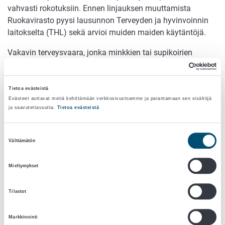
vahvasti rokotuksiin. Ennen linjauksen muuttamista
Ruokavirasto pyysi lausunnon Terveyden ja hyvinvoinnin
laitokselta (THL) sekä arvioi muiden maiden käytäntöjä.
Vakavin terveysvaara, jonka minkkien tai supikoirien
koronavirustartunta voi aiheuttaa, on ihmisten
rokotussuojaa kiertävien uusien virusmuunnosten
syntyminen turkistarhoilla. Mahdollisten virusmuunnosten
Tietoa evästeistä
havaitsemiseksi kunnaneläinlääkärit ottavat kerran
Evästeet auttavat meitä kehittämään verkkosivustoamme ja parantamaan sen sisältöjä
ja saavutettavuutta.
Tietoa evästeistä
viikossa näytteitä turkistarhalta, jonka eläimissä on todettu
koronavirustartunta. Näytteet tutkittaan virusmuunnosten
Suostumuksen
varalta Ruokaviraston virologian laboratoriossa.
Välttämätön
valinta
Turkistarhoilla on noudatettava edelleen tiukkoja
Mieltymykset
tautisuojauskäytäntöjä tartuntojen estämiseksi. Erittäin
tärkeää on, että turkistarhoilla työskentelevät ja heidän
lähipiirinsä ovat saaneet täyden rokotesuojan
Tilastot
koronavirusta ja sen aiheuttamaa COVID-19 -tautia
vastaan. Rokotuksissa noudatetaan THL:n yleisiä
Markkinointi