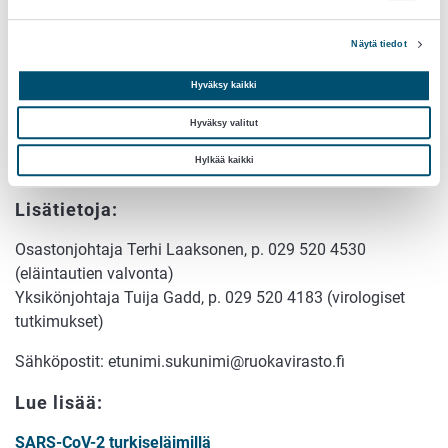
rokotusohjeita.
Näytä tiedot
Koronavirusseurantaa turkistarhoilla on tehty sekä epäilyyn
perustuen että rutiinitarkastuksina viime joulukuusta
Hyväksy kaikki
lähtien. Kesäkuussa Ruokavirasto tehosti turkistarhojen
koronavirusseurantaa Euroopan komission päätöksen
Hyväksy valitut
takia. Seurantatutkimusten perusteella Suomessa ei ole
Hylkää kaikki
todettu koronavirustartuntaa minkeissä tai supikoirissa.
Lisätietoja:
Osastonjohtaja Terhi Laaksonen, p. 029 520 4530
(eläintautien valvonta)
Yksikönjohtaja Tuija Gadd, p. 029 520 4183 (virologiset
tutkimukset)
Sähköpostit: etunimi.sukunimi@ruokavirasto.fi
Lue lisää:
SARS-CoV-2 turkiseläimillä