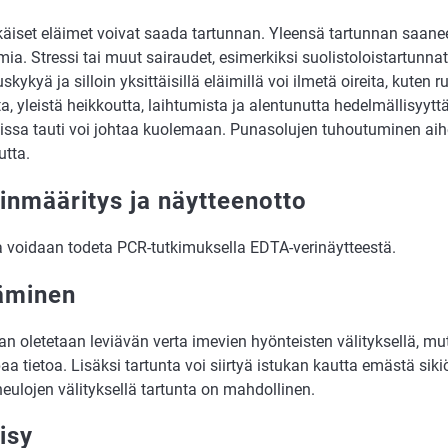
käiset eläimet voivat saada tartunnan. Yleensä tartunnan saanee
mia. Stressi tai muut sairaudet, esimerkiksi suolistoloistartunna
skykyä ja silloin yksittäisillä eläimillä voi ilmetä oireita, kuten
, yleistä heikkoutta, laihtumista ja alentunutta hedelmällisyytt
issa tauti voi johtaa kuolemaan. Punasolujen tuhoutuminen ai
utta.
inmääritys ja näytteenotto
a voidaan todeta PCR-tutkimuksella EDTA-verinäytteestä.
äminen
n oletetaan leviävän verta imevien hyönteisten välityksellä, mutta
a tietoa. Lisäksi tartunta voi siirtyä istukan kautta emästä sik
neulojen välityksellä tartunta on mahdollinen.
isy