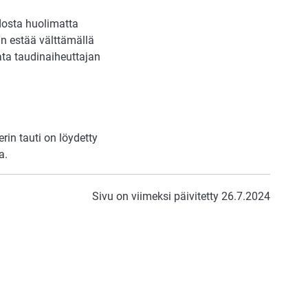
idosta huolimatta
n estää välttämällä
tata taudinaiheuttajan
in tauti on löydetty
a.
Sivu on viimeksi päivitetty 26.7.2024