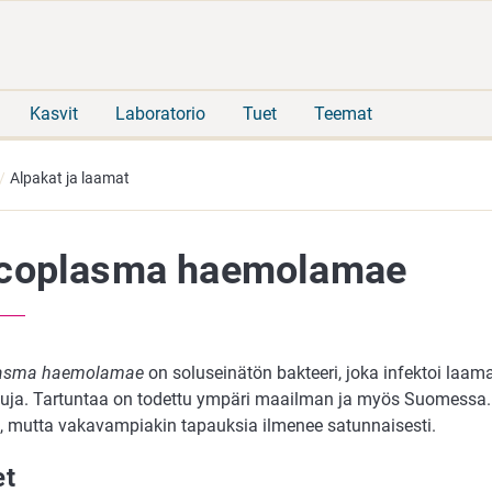
Siirry
Siirry
suoraan
koko
sisältöön
sivuston
hakuun
Kasvit
Laboratorio
Tuet
Teemat
Alpakat ja laamat
coplasma haemolamae
asma haemolamae
on soluseinätön bakteeri, joka infektoi laam
uja. Tartuntaa on todettu ympäri maailman ja myös Suomessa.
n, mutta vakavampiakin tapauksia ilmenee satunnaisesti.
et