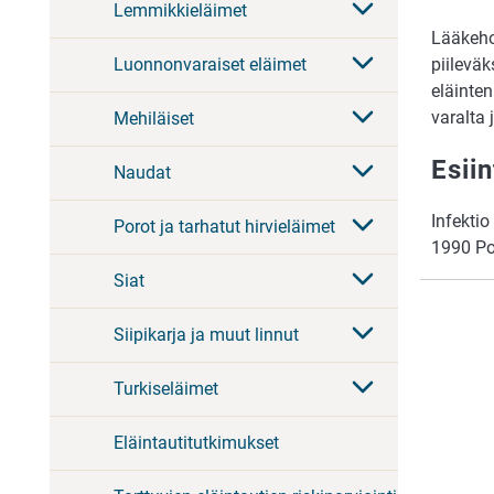
Lemmikkieläimet
Lääkehoi
Luonnonvaraiset eläimet
piilevä
eläinten
varalta 
Mehiläiset
Esii
Naudat
Infektio
Porot ja tarhatut hirvieläimet
1990 Po
Siat
Siipikarja ja muut linnut
Turkiseläimet
Eläintautitutkimukset