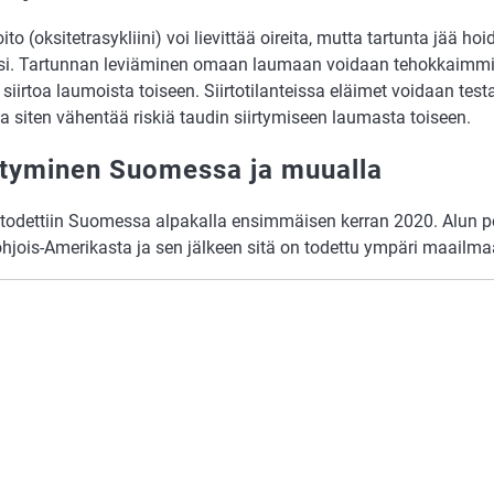
to (oksitetrasykliini) voi lievittää oireita, mutta tartunta jää ho
ksi. Tartunnan leviäminen omaan laumaan voidaan tehokkaimmi
 siirtoa laumoista toiseen. Siirtotilanteissa eläimet voidaan tes
ja siten vähentää riskiä taudin siirtymiseen laumasta toiseen.
ntyminen Suomessa ja muualla
 todettiin Suomessa alpakalla ensimmäisen kerran 2020. Alun per
hjois-Amerikasta ja sen jälkeen sitä on todettu ympäri maailma