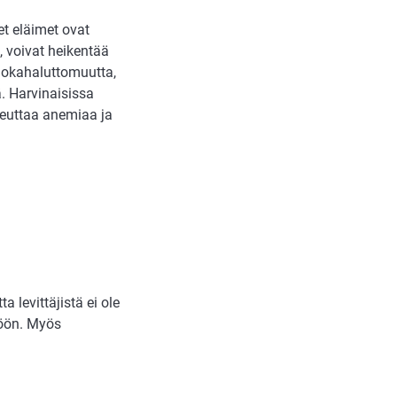
t eläimet ovat
t, voivat heikentää
 ruokahaluttomuutta,
ä. Harvinaisissa
heuttaa anemiaa ja
 levittäjistä ei ole
iöön. Myös