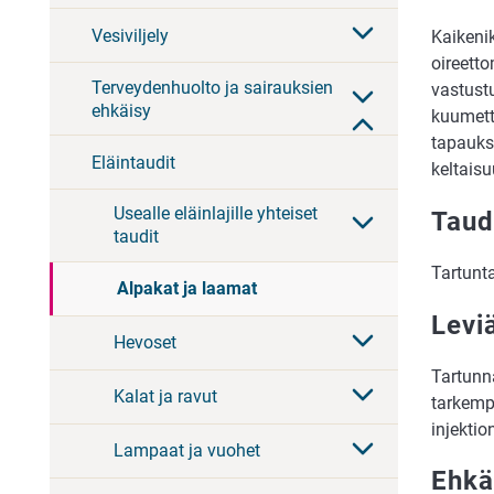
Vesiviljely
Kaikeni
oireetto
Terveydenhuolto ja sairauksien
vastustu
ehkäisy
kuumetta
tapauks
Eläintaudit
keltaisu
Usealle eläinlajille yhteiset
Taud
taudit
Tartunt
Alpakat ja laamat
Levi
Hevoset
Tartunna
Kalat ja ravut
tarkempa
injektio
Lampaat ja vuohet
Ehkä