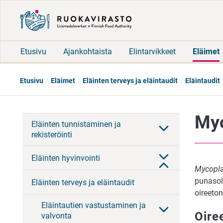
Etusivu
Ajankohtaista
Elintarvikkeet
Eläimet
Etusivu
Eläimet
Eläinten terveys ja eläintaudit
Eläintaudit
My
Eläinten tunnistaminen ja
rekisteröinti
Eläinten hyvinvointi
Mycopl
punasol
Eläinten terveys ja eläintaudit
oireeto
Eläintautien vastustaminen ja
Oire
valvonta