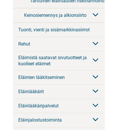
Tarttuvien eläintautien riskinarviointi
Keinosiemennys ja alkionsiirto
Tuonti, vienti ja sisämarkkinasiirrot
Rehut
Eläimistä saatavat sivutuotteet ja
kuolleet eläimet
Eläinten lääkitseminen
Eläinlääkärit
Eläinlääkäripalvelut
Eläinjalostustoiminta