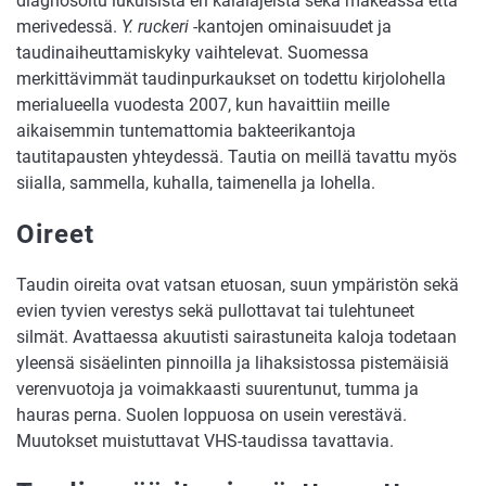
diagnosoitu lukuisista eri kalalajeista sekä makeassa että
merivedessä.
Y. ruckeri
-kantojen ominaisuudet ja
taudinaiheuttamiskyky vaihtelevat. Suomessa
merkittävimmät taudinpurkaukset on todettu kirjolohella
merialueella vuodesta 2007, kun havaittiin meille
aikaisemmin tuntemattomia bakteerikantoja
tautitapausten yhteydessä. Tautia on meillä tavattu myös
siialla, sammella, kuhalla, taimenella ja lohella.
Oireet
Taudin oireita ovat vatsan etuosan, suun ympäristön sekä
evien tyvien verestys sekä pullottavat tai tulehtuneet
silmät. Avattaessa akuutisti sairastuneita kaloja todetaan
yleensä sisäelinten pinnoilla ja lihaksistossa pistemäisiä
verenvuotoja ja voimakkaasti suurentunut, tumma ja
hauras perna. Suolen loppuosa on usein verestävä.
Muutokset muistuttavat VHS-taudissa tavattavia.