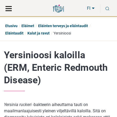
Siirry
Siirry
H
suoraan
koko
FI
sisältöön
sivuston
hakuun
Etusivu
Eläimet
Eläinten terveys ja eläintaudit
Eläintaudit
Kalat ja ravut
Yersinioosi
Yersinioosi kaloilla
(ERM, Enteric Redmouth
Disease)
Yersinia ruckeri
-bakteerin aiheuttama tauti on
maailmanlaajuisesti yleinen viljeltävillä kaloilla. Sitä on