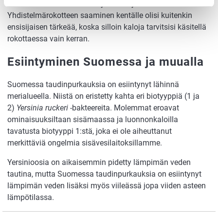
sen on havaittu antaneen hyvän suojan tautia vastaan.
Yhdistelmärokotteen saaminen kentälle olisi kuitenkin
ensisijaisen tärkeää, koska silloin kaloja tarvitsisi käsitellä
rokottaessa vain kerran.
Esiintyminen Suomessa ja muualla
Suomessa taudinpurkauksia on esiintynyt lähinnä
merialueella. Niistä on eristetty kahta eri biotyyppiä (1 ja
2)
Yersinia ruckeri
-bakteereita. Molemmat eroavat
ominaisuuksiltaan sisämaassa ja luonnonkaloilla
tavatusta biotyyppi 1:stä, joka ei ole aiheuttanut
merkittäviä ongelmia sisävesilaitoksillamme.
Yersinioosia on aikaisemmin pidetty lämpimän veden
tautina, mutta Suomessa taudinpurkauksia on esiintynyt
lämpimän veden lisäksi myös viileässä jopa viiden asteen
lämpötilassa.